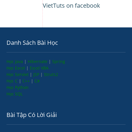
VietTuts on facebook
Danh Sách Bài Học
Học Java
|
Hibernate
|
Spring
Học Excel
|
Excel VBA
Học Servlet
|
JSP
|
Struts2
Học C
|
C++
|
C#
Học Python
Học SQL
Bài Tập Có Lời Giải