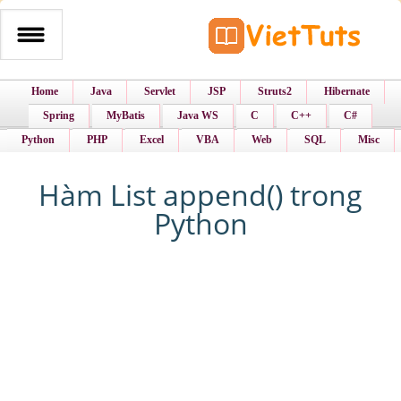
Home
Java
Servlet
JSP
Struts2
Hibernate
Spring
MyBatis
Java WS
C
C++
C#
Python
PHP
Excel
VBA
Web
SQL
Misc
Hàm List append() trong
Python