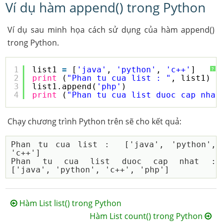
Ví dụ hàm append() trong Python
Ví dụ sau minh họa cách sử dụng của hàm append()
trong Python.
1
list1 
=
[
'java'
, 
'python'
, 
'c++'
]
?
2
print
(
"Phan tu cua list : "
, list1)
3
list1.append(
'php'
)
4
print
(
"Phan tu cua list duoc cap nhat
Chạy chương trình Python trên sẽ cho kết quả:
Phan tu cua list :  ['java', 'python', 
'c++']

Phan tu cua list duoc cap nhat :  
Hàm List list() trong Python
Hàm List count() trong Python