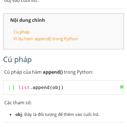
obj vào cuối list.
Nội dung chính
Cú pháp
Ví dụ hàm append() trong Python
Cú pháp
Cú pháp của hàm
append()
trong Python:
1
list
.append(obj)
?
Các tham số:
obj
: Đây là đối tượng để thêm vào cuối list.