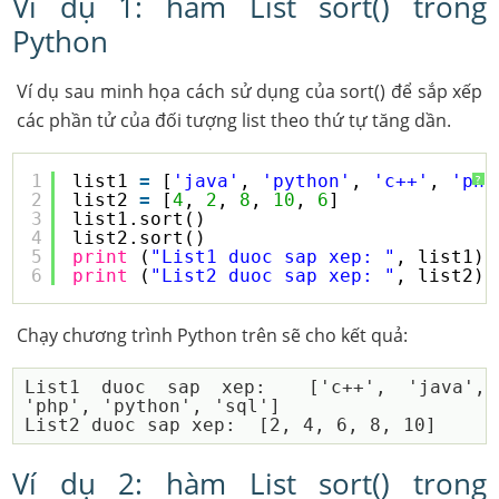
Ví dụ 1: hàm List sort() trong
Python
Ví dụ sau minh họa cách sử dụng của sort() để sắp xếp
các phần tử của đối tượng list theo thứ tự tăng dần.
1
list1 
=
[
'java'
, 
'python'
, 
'c++'
, 
'php
?
2
list2 
=
[
4
, 
2
, 
8
, 
10
, 
6
]
3
list1.sort()
4
list2.sort()
5
print
(
"List1 duoc sap xep: "
, list1)
6
print
(
"List2 duoc sap xep: "
, list2)
Chạy chương trình Python trên sẽ cho kết quả:
List1 duoc sap xep:  ['c++', 'java', 
'php', 'python', 'sql']

Ví dụ 2: hàm List sort() trong