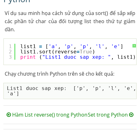
Ví dụ sau minh họa cách sử dụng của sort() để sắp xếp
các phần tử char của đối tượng list theo thứ tự giảm
dần.
1
list1 
=
[
'a'
, 
'p'
, 
'p'
, 
'l'
, 
'e'
]
?
2
list1.sort(reverse
=
True
)
3
print
(
"List1 duoc sap xep: "
, list1)
Chạy chương trình Python trên sẽ cho kết quả:
List1 duoc sap xep:  ['p', 'p', 'l', 'e', 
Hàm List reverse() trong Python
Set trong Python