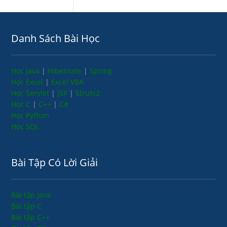
Danh Sách Bài Học
Học Java
|
Hibernate
|
Spring
Học Excel
|
Excel VBA
Học Servlet
|
JSP
|
Struts2
Học C
|
C++
|
C#
Học Python
Học SQL
Bài Tập Có Lời Giải
Bài tập Java
Bài tập C
Bài tập C++