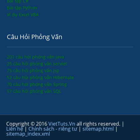
Bài tập C#
Bài tập Python
Ví dụ Excel VBA
Câu Hỏi Phỏng Vấn
201 câu hỏi phỏng vấn java
25 câu hỏi phỏng vấn servlet
75 câu hỏi phỏng vấn jsp
52 câu hỏi phỏng vấn Hibernate
70 câu hỏi phỏng vấn Spring
57 câu hỏi phỏng vấn SQL
Copyright © 2016
VietTuts.Vn
all rights reserved. |
Liên hệ
|
Chính sách - riêng tư
|
sitemap.html
|
sitemap_index.xml