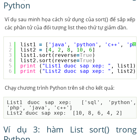
Python
Ví dụ sau minh họa cách sử dụng của sort() để sắp xếp
các phần tử của đối tượng list theo thứ tự giảm dần.
1
list1 
=
[
'java'
, 
'python'
, 
'c++'
, 
'php
?
2
list2 
=
[
4
, 
2
, 
8
, 
10
, 
6
]
3
list1.sort(reverse
=
True
)
4
list2.sort(reverse
=
True
)
5
print
(
"List1 duoc sap xep: "
, list1)
6
print
(
"List2 duoc sap xep: "
, list2)
Chạy chương trình Python trên sẽ cho kết quả:
List1 duoc sap xep:  ['sql', 'python', 
'php', 'java', 'c++']

Ví dụ 3: hàm List sort() trong
Python