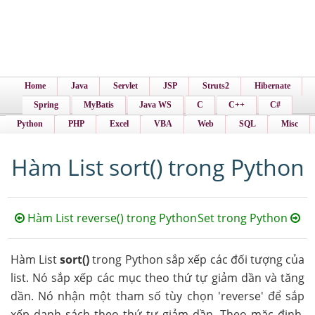
Home
Java
Servlet
JSP
Struts2
Hibernate
Spring
MyBatis
Java WS
C
C++
C#
Python
PHP
Excel
VBA
Web
SQL
Misc
Hàm List sort() trong Python
Hàm List reverse() trong Python
Set trong Python
Hàm List
sort()
trong Python sắp xếp các đối tượng của
list. Nó sắp xếp các mục theo thứ tự giảm dần và tăng
dần. Nó nhận một tham số tùy chọn 'reverse' để sắp
xếp danh sách theo thứ tự giảm dần. Theo mặc định,