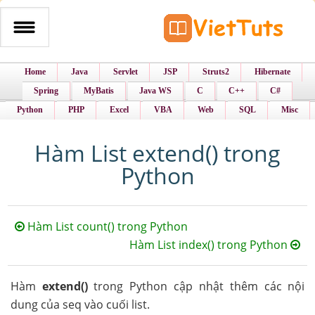
Home
Java
Servlet
JSP
Struts2
Hibernate
Spring
MyBatis
Java WS
C
C++
C#
Python
PHP
Excel
VBA
Web
SQL
Misc
Hàm List extend() trong
Python
Hàm List count() trong Python
Hàm List index() trong Python
Hàm
extend()
trong Python cập nhật thêm các nội
dung của seq vào cuối list.