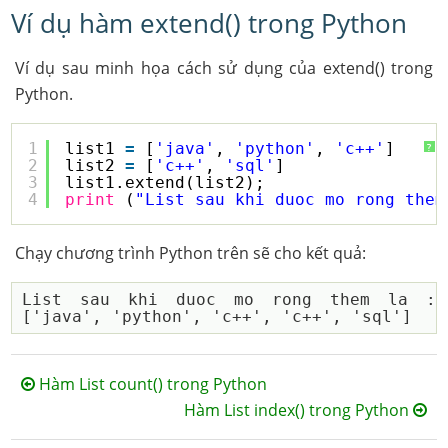
Ví dụ hàm extend() trong Python
Ví dụ sau minh họa cách sử dụng của extend() trong
Python.
1
list1 
=
[
'java'
, 
'python'
, 
'c++'
]
?
2
list2 
=
[
'c++'
, 
'sql'
]
3
list1.extend(list2);
4
print
(
"List sau khi duoc mo rong them
Chạy chương trình Python trên sẽ cho kết quả:
List sau khi duoc mo rong them la :  
Hàm List count() trong Python
Hàm List index() trong Python