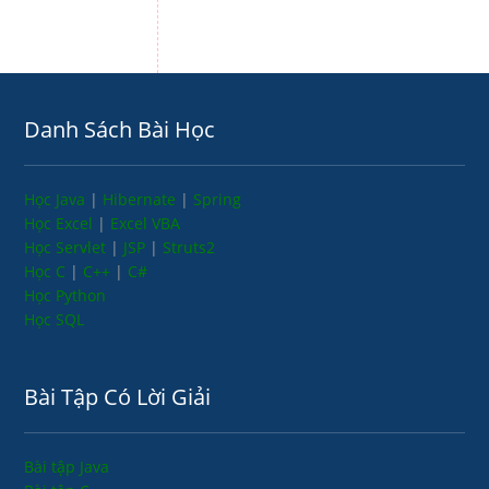
Danh Sách Bài Học
Học Java
|
Hibernate
|
Spring
Học Excel
|
Excel VBA
Học Servlet
|
JSP
|
Struts2
Học C
|
C++
|
C#
Học Python
Học SQL
Bài Tập Có Lời Giải
Bài tập Java