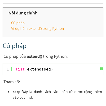
Nội dung chính
Cú pháp
Ví dụ hàm extend() trong Python
Cú pháp
Cú pháp của
extend()
trong Python:
1
list
.extend(seq)
?
Tham số:
seq
: Đây là danh sách các phần tử được cộng thêm
vào cuối list.