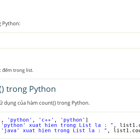
 Python:
)
 đếm trong list.
() trong Python
sử dụng của hàm count() trong Python.
'
, 
'python'
, 
'c++'
, 
'python'
]
 'python' xuat hien trong List la : "
, list1.
 'java' xuat hien trong List la : "
, list1.co