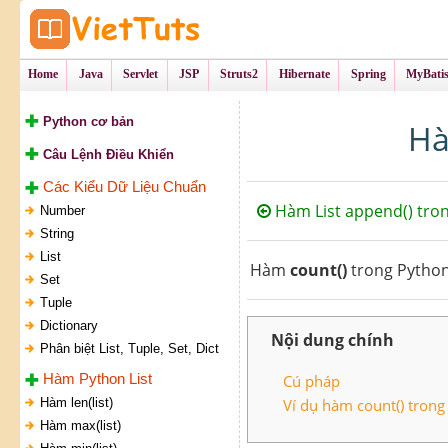
Tự Học Lập Tr
VietTu
Home
Java
Servlet
JSP
Struts2
Hibernate
Spring
MyBati
Python cơ bản
Hà
Câu Lệnh Điều Khiển
Các Kiểu Dữ Liệu Chuẩn
Hàm List append() tro
Number
String
List
Hàm
count()
trong Python 
Set
Tuple
Dictionary
Nội dung chính
Phân biệt List, Tuple, Set, Dict
Hàm Python List
Cú pháp
Hàm len(list)
Ví dụ hàm count() trong
Hàm max(list)