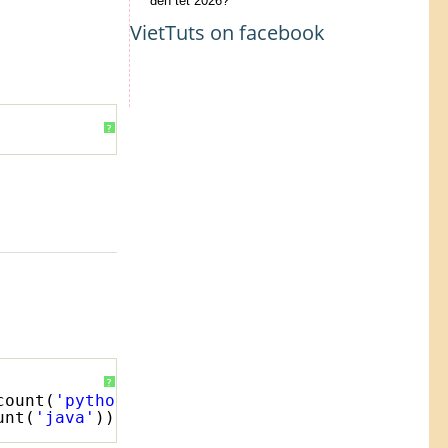
đến tết 2026?
VietTuts on facebook
?
?
count(
'python'
))
unt(
'java'
))