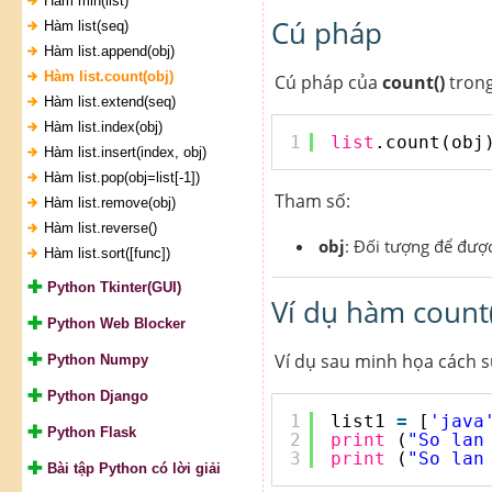
Hàm min(list)
Cú pháp
Hàm list(seq)
Hàm list.append(obj)
Hàm list.count(obj)
Cú pháp của
count()
trong
Hàm list.extend(seq)
Hàm list.index(obj)
1
list
.count(obj
Hàm list.insert(index, obj)
Hàm list.pop(obj=list[-1])
Tham số:
Hàm list.remove(obj)
Hàm list.reverse()
obj
: Đối tượng để được
Hàm list.sort([func])
Python Tkinter(GUI)
Ví dụ hàm count
Python Web Blocker
Ví dụ sau minh họa cách 
Python Numpy
Python Django
1
list1 
=
[
'java
Python Flask
2
print
(
"So lan
3
print
(
"So lan
Bài tập Python có lời giải