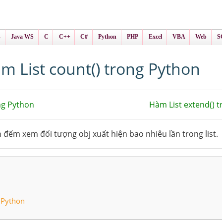
ình Online
ts
s
Java WS
C
C++
C#
Python
PHP
Excel
VBA
Web
S
m List count() trong Python
ng Python
Hàm List extend() 
đếm xem đối tượng obj xuất hiện bao nhiêu lần trong list.
 Python