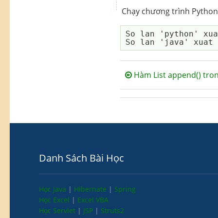
Chạy chương trình Python 
So lan 'python' xua
Hàm List append() tro
Danh Sách Bài Học
Học Java
|
Hibernate
|
Spring
Học Excel
|
Excel VBA
Học Servlet
|
JSP
|
Struts2