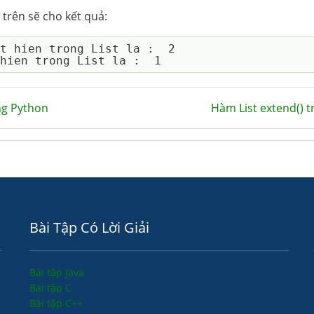
trên sẽ cho kết quả:
t hien trong List la :  2

ng Python
Hàm List extend() 
Bài Tập Có Lời Giải
Bài tập Java
Bài tập C
Bài tập C++