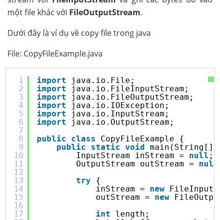
một file khác với
FileOutputStream
.
Dưới đây là ví dụ về copy file trong java
File: CopyFileExample.java
1
import
java.io.File;
?
2
import
java.io.FileInputStream;
3
import
java.io.FileOutputStream;
4
import
java.io.IOException;
5
import
java.io.InputStream;
6
import
java.io.OutputStream;
7
8
public
class
CopyFileExample {
9
public
static
void
main(String[] 
10
InputStream inStream = 
null
;
11
OutputStream outStream = 
null
12
13
try
{
14
inStream = 
new
FileInputS
15
outStream = 
new
FileOutpu
16
17
int
length;