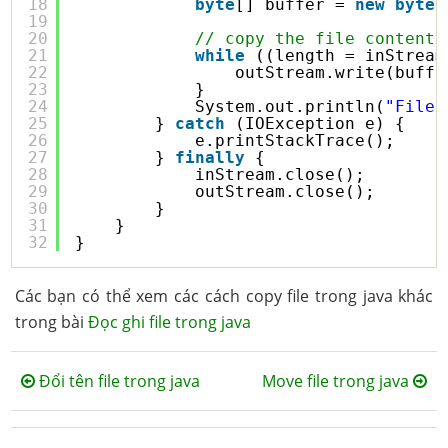
18
byte
[] buffer = 
new
byte
[
19
20
// copy the file content 
21
while
((length = inStream
22
outStream.write(buffe
23
}
24
System.out.println(
"File 
25
} 
catch
(IOException e) {
26
e.printStackTrace();
27
} 
finally
{
28
inStream.close();
29
outStream.close();
30
}
31
}
32
}
Các bạn có thể xem các cách copy file trong java khác
trong bài
Đọc ghi file trong java
Đổi tên file trong java
Move file trong java