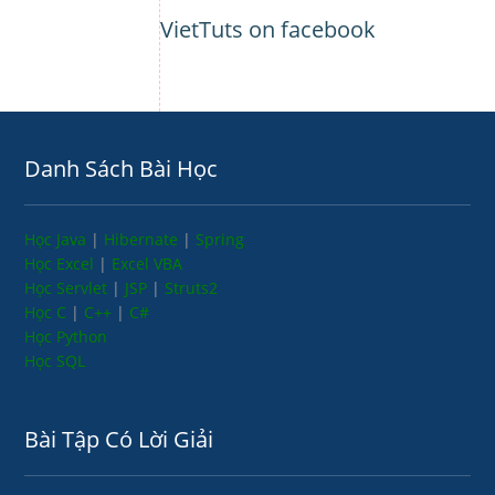
VietTuts on facebook
Danh Sách Bài Học
Học Java
|
Hibernate
|
Spring
Học Excel
|
Excel VBA
Học Servlet
|
JSP
|
Struts2
Học C
|
C++
|
C#
Học Python
Học SQL
Bài Tập Có Lời Giải