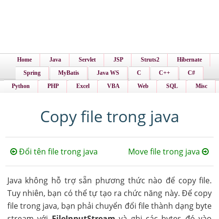
Home
Java
Servlet
JSP
Struts2
Hibernate
Spring
MyBatis
Java WS
C
C++
C#
Python
PHP
Excel
VBA
Web
SQL
Misc
Copy file trong java
Đổi tên file trong java
Move file trong java
Java không hỗ trợ sẵn phương thức nào để copy file.
Tuy nhiên, bạn có thể tự tạo ra chức năng này. Để copy
file trong java, bạn phải chuyển đổi file thành dạng byte
stream với
FileInputStream
và ghi các bytes đó vào