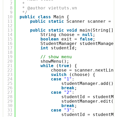
7
* 
8
* @author viettuts.vn
9
*/
10
public
class
Main {
11
public
static
Scanner scanner = 
n
12
13
public
static
void
main(String[] 
14
String choose = 
null
;
15
boolean
exit = 
false
;
16
StudentManager studentManager
17
int
studentId;
18
19
// show menu
20
showMenu();
21
while
(
true
) {
22
choose = scanner.nextLine
23
switch
(choose) {
24
case
"1"
:
25
studentManager.add();
26
break
;
27
case
"2"
:
28
studentId = studentMa
29
studentManager.edit(s
30
break
;
31
case
"3"
:
32
studentId = studentMa