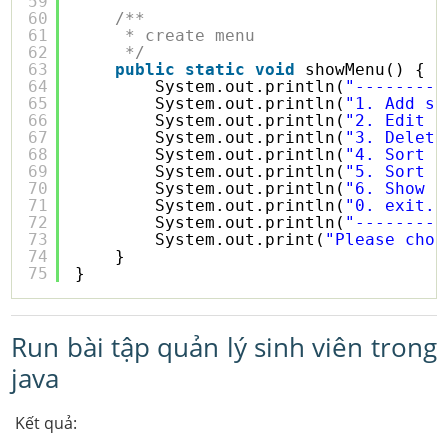
59
60
/**
61
* create menu
62
*/
63
public
static
void
showMenu() {
64
System.out.println(
"---------
65
System.out.println(
"1. Add st
66
System.out.println(
"2. Edit s
67
System.out.println(
"3. Delete
68
System.out.println(
"4. Sort s
69
System.out.println(
"5. Sort s
70
System.out.println(
"6. Show s
71
System.out.println(
"0. exit."
72
System.out.println(
"---------
73
System.out.print(
"Please choo
74
}
75
}
Run bài tập quản lý sinh viên trong
java
Kết quả: