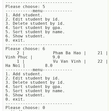
---------------------------

Please choose: 5

-----------menu------------

1. Add student.

2. Edit student by id.

3. Delete student by id.

4. Sort student by gpa.

5. Sort student by name.

6. Show student.

0. exit.

---------------------------

Please choose: 6

    2 |          Pham Ba Hao |    21 |            
Vinh Phuc |        9.0

    1 |          Vu Van Vinh |    22 |               
Ha Noi |        8.0

-----------menu------------

1. Add student.

2. Edit student by id.

3. Delete student by id.

4. Sort student by gpa.

5. Sort student by name.

6. Show student.

0. exit.

---------------------------

Please choose: 0
