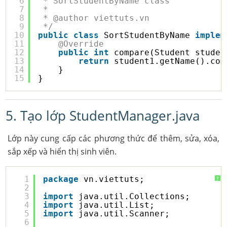
6
* SortStudentByName class
7
* 
8
* @author viettuts.vn
9
*/
10
public
class
SortStudentByName 
implem
11
@Override
12
public
int
compare(Student studen
13
return
student1.getName().com
14
}
15
}
5. Tạo lớp StudentManager.java
Lớp này cung cấp các phương thức để thêm, sửa, xóa,
sắp xếp và hiển thị sinh viên.
1
package
vn.viettuts;
?
2
3
import
java.util.Collections;
4
import
java.util.List;
5
import
java.util.Scanner;
6