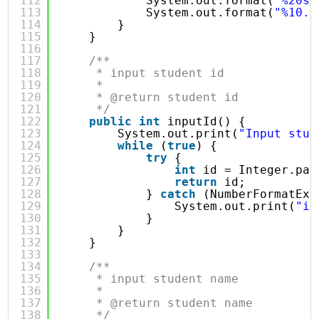
112
System.out.format(
"%20s 
113
System.out.format(
"%10.1
114
}
115
}
116
117
/**
118
* input student id
119
* 
120
* @return student id
121
*/
122
public
int
inputId() {
123
System.out.print(
"Input stud
124
while
(
true
) {
125
try
{
126
int
id = Integer.par
127
return
id;
128
} 
catch
(NumberFormatExc
129
System.out.print(
"in
130
}
131
}
132
}
133
134
/**
135
* input student name
136
* 
137
* @return student name
138
*/