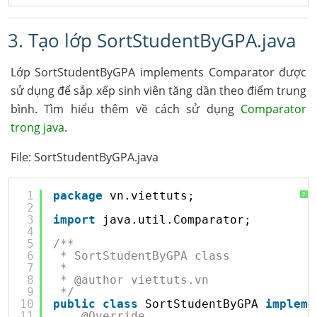
3. Tạo lớp SortStudentByGPA.java
Lớp SortStudentByGPA implements Comparator được
sử dụng để sắp xếp sinh viên tăng dần theo điểm trung
bình. Tìm hiểu thêm về cách sử dụng
Comparator
trong java
.
File: SortStudentByGPA.java
1
package
vn.viettuts;
?
2
3
import
java.util.Comparator;
4
5
/**
6
* SortStudentByGPA class
7
* 
8
* @author viettuts.vn
9
*/
10
public
class
SortStudentByGPA 
impleme
11
@Override