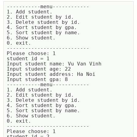
-----------menu------------

1. Add student.

2. Edit student by id.

3. Delete student by id.

4. Sort student by gpa.

5. Sort student by name.

6. Show student.

0. exit.

---------------------------

Please choose: 1

student id = 1

Input student name: Vu Van Vinh

Input student age: 22

Input student address: Ha Noi

Input student gpa: 8

-----------menu------------

1. Add student.

2. Edit student by id.

3. Delete student by id.

4. Sort student by gpa.

5. Sort student by name.

6. Show student.

0. exit.

---------------------------

Please choose: 1

student id = 2
