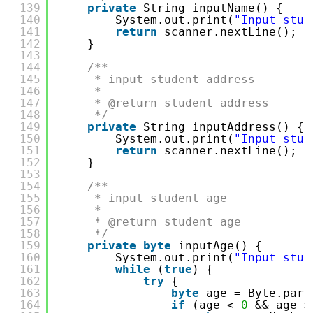
139
private
String inputName() {
140
System.out.print(
"Input stud
141
return
scanner.nextLine();
142
}
143
144
/**
145
* input student address
146
* 
147
* @return student address
148
*/
149
private
String inputAddress() {
150
System.out.print(
"Input stud
151
return
scanner.nextLine();
152
}
153
154
/**
155
* input student age
156
* 
157
* @return student age
158
*/
159
private
byte
inputAge() {
160
System.out.print(
"Input stud
161
while
(
true
) {
162
try
{
163
byte
age = Byte.pars
164
if
(age < 
0
&& age >