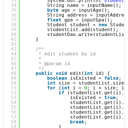
33
System.out.println(
"student 
34
String name = inputName();
35
byte
age = inputAge();
36
String address = inputAddres
37
float
gpa = inputGpa();
38
Student student = 
new
Studen
39
studentList.add(student);
40
studentDao.write(studentList
41
}
42
43
/**
44
* edit student by id
45
* 
46
* @param id
47
*/
48
public
void
edit(
int
id) {
49
boolean
isExisted = 
false
;
50
int
size = studentList.size(
51
for
(
int
i = 
0
; i < size; i+
52
if
(studentList.get(i).g
53
isExisted = 
true
;
54
studentList.get(i).s
55
studentList.get(i).s
56
studentList.get(i).s
57
studentList.get(i).s
58
break
;
59
}