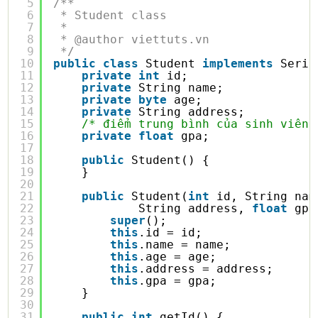
5
/**
6
* Student class
7
* 
8
* @author viettuts.vn
9
*/
10
public
class
Student 
implements
Seria
11
private
int
id;
12
private
String name;
13
private
byte
age;
14
private
String address;
15
/* điểm trung bình của sinh viên 
16
private
float
gpa;
17
18
public
Student() {
19
}
20
21
public
Student(
int
id, String nam
22
String address, 
float
gpa
23
super
();
24
this
.id = id;
25
this
.name = name;
26
this
.age = age;
27
this
.address = address;
28
this
.gpa = gpa;
29
}
30
31
public
int
getId() {