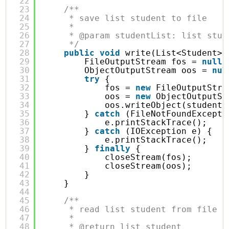
22
23
/**
24
* save list student to file
25
* 
26
* @param studentList: list stud
27
*/
28
public
void
write(List<Student> 
29
FileOutputStream fos = 
null
;
30
ObjectOutputStream oos = 
nul
31
try
{
32
fos = 
new
FileOutputStre
33
oos = 
new
ObjectOutputSt
34
oos.writeObject(studentL
35
} 
catch
(FileNotFoundExcepti
36
e.printStackTrace();
37
} 
catch
(IOException e) {
38
e.printStackTrace();
39
} 
finally
{
40
closeStream(fos);
41
closeStream(oos);
42
}
43
}
44
45
/**
46
* read list student from file
47
* 
48
* @return list student