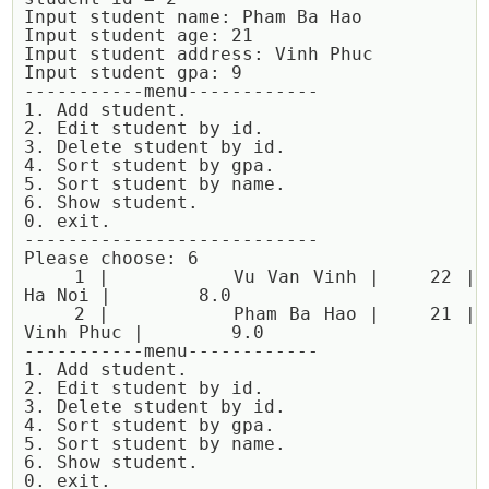
Input student name: Pham Ba Hao

Input student age: 21

Input student address: Vinh Phuc

Input student gpa: 9

-----------menu------------

1. Add student.

2. Edit student by id.

3. Delete student by id.

4. Sort student by gpa.

5. Sort student by name.

6. Show student.

0. exit.

---------------------------

Please choose: 6

    1 |          Vu Van Vinh |    22 |               
Ha Noi |        8.0

    2 |          Pham Ba Hao |    21 |            
Vinh Phuc |        9.0

-----------menu------------

1. Add student.

2. Edit student by id.

3. Delete student by id.

4. Sort student by gpa.

5. Sort student by name.

6. Show student.

0. exit.
