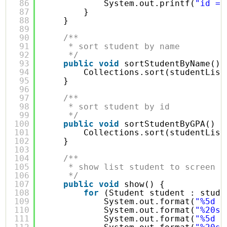
86
System.out.printf(
"id = 
87
}
88
}
89
90
/**
91
* sort student by name
92
*/
93
public
void
sortStudentByName() 
94
Collections.sort(studentList
95
}
96
97
/**
98
* sort student by id
99
*/
100
public
void
sortStudentByGPA() {
101
Collections.sort(studentList
102
}
103
104
/**
105
* show list student to screen
106
*/
107
public
void
show() {
108
for
(Student student : stude
109
System.out.format(
"%5d |
110
System.out.format(
"%20s 
111
System.out.format(
"%5d |