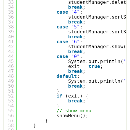
33
studentManager.delete
34
break
;
35
case
"4"
:
36
studentManager.sortSt
37
break
;
38
case
"5"
:
39
studentManager.sortSt
40
break
;
41
case
"6"
:
42
studentManager.show()
43
break
;
44
case
"0"
:
45
System.out.println(
"e
46
exit = 
true
;
47
break
;
48
default
:
49
System.out.println(
"i
50
break
;
51
}
52
if
(exit) {
53
break
;
54
}
55
// show menu
56
showMenu();
57
}
58
}