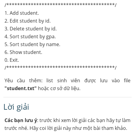
/****************************************/
1. Add student.
2. Edit student by id.
3. Delete student by id.
4. Sort student by gpa.
5. Sort student by name.
6. Show student.
0. Exit.
/****************************************/
Yêu cầu thêm: list sinh viên được lưu vào file
"student.txt"
hoặc cơ sở dữ liệu.
Lời giải
Các bạn lưu ý
: trước khi xem lời giải các bạn hãy tự làm
trước nhé. Hãy coi lời giải này như một bài tham khảo.