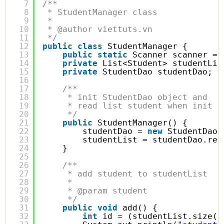
7
/**
8
* StudentManager class
9
* 
10
* @author viettuts.vn
11
*/
12
public
class
StudentManager {
13
public
static
Scanner scanner = 
14
private
List<Student> studentLis
15
private
StudentDao studentDao;
16
17
/**
18
* init StudentDao object and
19
* read list student when init S
20
*/
21
public
StudentManager() {
22
studentDao = 
new
StudentDao(
23
studentList = studentDao.rea
24
}
25
26
/**
27
* add student to studentList
28
* 
29
* @param student
30
*/
31
public
void
add() {
32
int
id = (studentList.size()