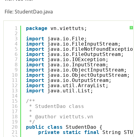
File: StudentDao.java
1
package
vn.viettuts;
?
2
3
import
java.io.File;
4
import
java.io.FileInputStream;
5
import
java.io.FileNotFoundException
6
import
java.io.FileOutputStream;
7
import
java.io.IOException;
8
import
java.io.InputStream;
9
import
java.io.ObjectInputStream;
10
import
java.io.ObjectOutputStream;
11
import
java.io.OutputStream;
12
import
java.util.ArrayList;
13
import
java.util.List;
14
15
/**
16
* StudentDao class
17
* 
18
* @author viettuts.vn
19
*/
20
public
class
StudentDao {
21
private
static
final
String STUD