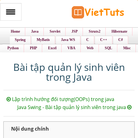
Home
Java
Servlet
JSP
Struts2
Hibernate
Spring
MyBatis
Java WS
C
C++
C#
Python
PHP
Excel
VBA
Web
SQL
Misc
Bài tập quản lý sinh viên
trong Java
Lập trình hướng đối tượng(OOPs) trong java
Java Swing - Bài tập quản lý sinh viên trong java
Nội dung chính