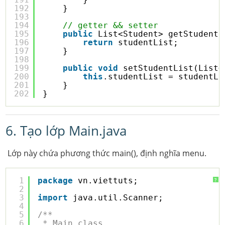
192
}
193
194
// getter && setter
195
public
List<Student> getStudentL
196
return
studentList;
197
}
198
199
public
void
setStudentList(List<
200
this
.studentList = studentLi
201
}
202
}
6. Tạo lớp Main.java
Lớp này chứa phương thức main(), định nghĩa menu.
1
package
vn.viettuts;
?
2
3
import
java.util.Scanner;
4
5
/**
6
* Main class