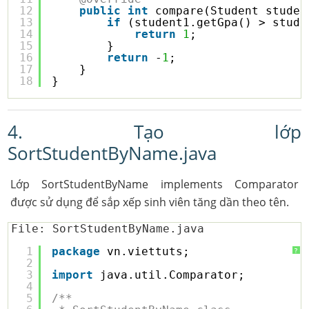
12
public
int
compare(Student studen
13
if
(student1.getGpa() > stude
14
return
1
;
15
}
16
return
-
1
;
17
}
18
}
4. Tạo lớp
SortStudentByName.java
Lớp SortStudentByName implements Comparator
được sử dụng để sắp xếp sinh viên tăng dần theo tên.
File: SortStudentByName.java
1
package
vn.viettuts;
?
2
3
import
java.util.Comparator;
4
5
/**