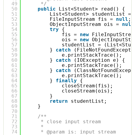
49
*/
50
public
List<Student> read() {
51
List<Student> studentList = 
52
FileInputStream fis = 
null
;
53
ObjectInputStream ois = 
null
54
try
{
55
fis = 
new
FileInputStrea
56
ois = 
new
ObjectInputStr
57
studentList = (List<Stud
58
} 
catch
(FileNotFoundExcepti
59
e.printStackTrace();
60
} 
catch
(IOException e) {
61
e.printStackTrace();
62
} 
catch
(ClassNotFoundExcept
63
e.printStackTrace();
64
} 
finally
{
65
closeStream(fis);
66
closeStream(ois);
67
}
68
return
studentList;
69
}
70
71
/**
72
* close input stream
73
* 
74
* @param is: input stream