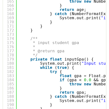
165
throw
new
Number
166
}
167
return
age;
168
} 
catch
(NumberFormatExc
169
System.out.print(
"in
170
}
171
}
172
}
173
174
/**
175
* input student gpa
176
* 
177
* @return gpa
178
*/
179
private
float
inputGpa() {
180
System.out.print(
"Input stud
181
while
(
true
) {
182
try
{
183
float
gpa = Float.pa
184
if
(gpa < 
0.0
&& gpa
185
throw
new
Number
186
}
187
return
gpa;
188
} 
catch
(NumberFormatExc
189
System.out.print(
"in
190
}
191
}