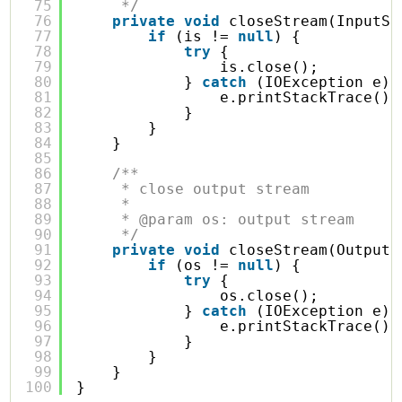
75
*/
76
private
void
closeStream(InputSt
77
if
(is != 
null
) {
78
try
{
79
is.close();
80
} 
catch
(IOException e) 
81
e.printStackTrace();
82
}
83
}
84
}
85
86
/**
87
* close output stream
88
* 
89
* @param os: output stream
90
*/
91
private
void
closeStream(OutputS
92
if
(os != 
null
) {
93
try
{
94
os.close();
95
} 
catch
(IOException e) 
96
e.printStackTrace();
97
}
98
}
99
}
100
}