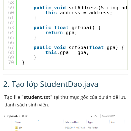
58
59
public
void
setAddress(String add
60
this
.address = address;
61
}
62
63
public
float
getGpa() {
64
return
gpa;
65
}
66
67
public
void
setGpa(
float
gpa) {
68
this
.gpa = gpa;
69
}
70
}
2. Tạo lớp StudentDao.java
Tạo file
"student.txt"
tại thư mục gốc của dự án để lưu
danh sách sinh viên.