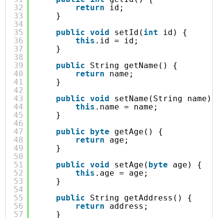
32
return
id;
33
}
34
35
public
void
setId(
int
id) {
36
this
.id = id;
37
}
38
39
public
String getName() {
40
return
name;
41
}
42
43
public
void
setName(String name) 
44
this
.name = name;
45
}
46
47
public
byte
getAge() {
48
return
age;
49
}
50
51
public
void
setAge(
byte
age) {
52
this
.age = age;
53
}
54
55
public
String getAddress() {
56
return
address;
57
}