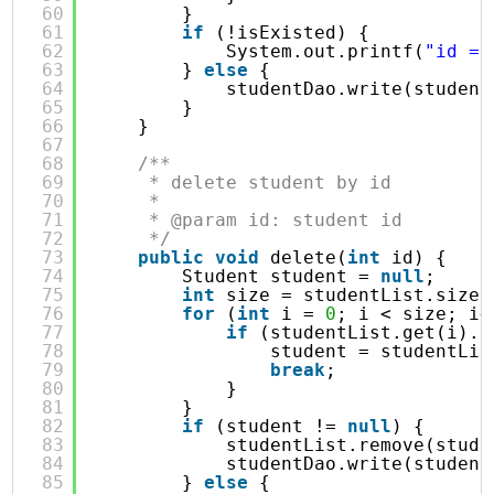
60
}
61
if
(!isExisted) {
62
System.out.printf(
"id = 
63
} 
else
{
64
studentDao.write(student
65
}
66
}
67
68
/**
69
* delete student by id
70
* 
71
* @param id: student id
72
*/
73
public
void
delete(
int
id) {
74
Student student = 
null
;
75
int
size = studentList.size(
76
for
(
int
i = 
0
; i < size; i+
77
if
(studentList.get(i).g
78
student = studentLis
79
break
;
80
}
81
}
82
if
(student != 
null
) {
83
studentList.remove(stude
84
studentDao.write(student
85
} 
else
{