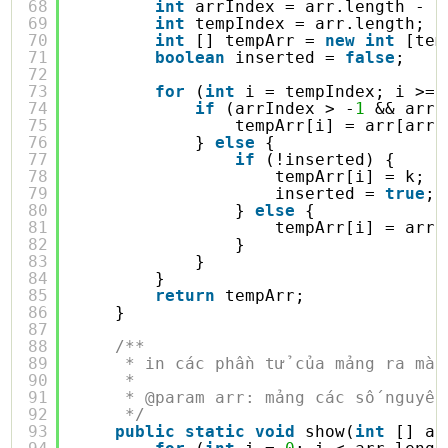
68
int
arrIndex = arr.length - 
1
69
int
tempIndex = arr.length;
70
int
[] tempArr = 
new
int
[tem
71
boolean
inserted = 
false
;
72
73
for
(
int
i = tempIndex; i >= 
74
if
(arrIndex > -
1
&& arr[
75
tempArr[i] = arr[arrI
76
} 
else
{
77
if
(!inserted) {
78
tempArr[i] = k;
79
inserted = 
true
;
80
} 
else
{
81
tempArr[i] = arr[
82
}
83
}
84
}
85
return
tempArr;
86
}
87
88
/**
89
* in các phần tử của mảng ra màn
90
* 
91
* @param arr: mảng các số nguyên
92
*/
93
public
static
void
show(
int
[] ar