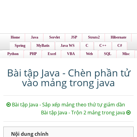
Home
Java
Servlet
JSP
Struts2
Hibernate
Spring
MyBatis
Java WS
C
C++
C#
Python
PHP
Excel
VBA
Web
SQL
Misc
Bài tập Java - Chèn phần tử
vào mảng trong java
Bài tập Java - Sắp xếp mảng theo thứ tự giảm dần
Bài tập Java - Trộn 2 mảng trong java
Nội dung chính