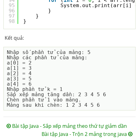
94
for
(
int
i = 
0
; i < arr.lengt
95
System.out.print(arr[i] +
96
}
97
}
98
}
Kết quả:
Nhập số phần tử của mảng: 5

Nhập các phần tử của mảng: 

a[0] = 2

a[1] = 3

a[2] = 4

a[3] = 5

a[4] = 6

Nhập phần tử k = 1

Sắp xếp mảng tăng dần: 2 3 4 5 6 

Chèn phần tử 1 vào mảng.

Bài tập Java - Sắp xếp mảng theo thứ tự giảm dần
Bài tập Java - Trộn 2 mảng trong java