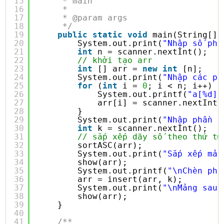
15
* main
16
* 
17
* @param args
18
*/
19
public
static
void
main(String[] 
20
System.out.print(
"Nhập số phầ
21
int
n = scanner.nextInt();
22
// khởi tạo arr
23
int
[] arr = 
new
int
[n];
24
System.out.print(
"Nhập các ph
25
for
(
int
i = 
0
; i < n; i++) {
26
System.out.printf(
"a[%d] 
27
arr[i] = scanner.nextInt(
28
}
29
System.out.print(
"Nhập phần t
30
int
k = scanner.nextInt();
31
// sắp xếp dãy số theo thứ tự
32
sortASC(arr);
33
System.out.print(
"Sắp xếp mản
34
show(arr);
35
System.out.printf(
"\nChèn phầ
36
arr = insert(arr, k);
37
System.out.print(
"\nMảng sau 
38
show(arr);
39
}
40
41
/**