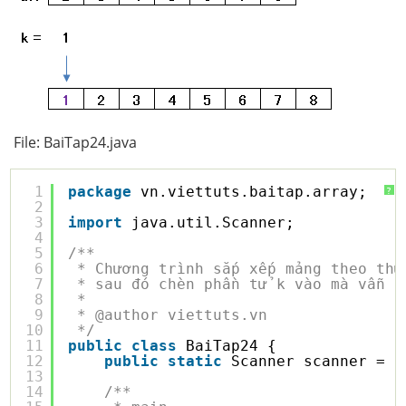
File: BaiTap24.java
1
package
vn.viettuts.baitap.array;
?
2
3
import
java.util.Scanner;
4
5
/**
6
* Chương trình sắp xếp mảng theo thứ
7
* sau đó chèn phần tử k vào mà vẫn đ
8
*
9
* @author viettuts.vn
10
*/
11
public
class
BaiTap24 {
12
public
static
Scanner scanner = 
n
13
14
/**