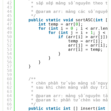
42
* sắp xếp mảng số nguyên theo th
43
* 
44
* @param arr: mảng các số nguyên
45
*/
46
public
static
void
sortASC(
int
[]
47
int
temp = arr[
0
];
48
for
(
int
i = 
0
; i < arr.leng
49
for
(
int
j = i + 
1
; j < a
50
if
(arr[i] > arr[j]) 
51
temp = arr[j];
52
arr[j] = arr[i];
53
arr[i] = temp;
54
}
55
}
56
}
57
}
58
59
60
/**
61
* chèn phần tử vào mảng số nguyê
62
* sau khi chèn mảng vẫn duy trì 
63
* 
64
* @param arr: mảng số nguyên tăn
65
* @param k: phần tử chèn vào mản
66
*/
67
public
static
int
[] insert(
int
[