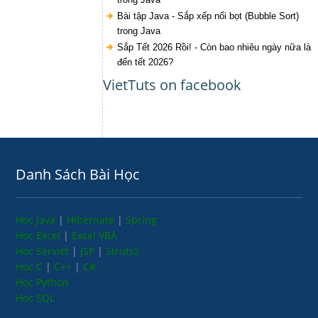
Bài tập Java - Sắp xếp nổi bọt (Bubble Sort)
trong Java
Sắp Tết 2026 Rồi! - Còn bao nhiêu ngày nữa là
đến tết 2026?
VietTuts on facebook
Danh Sách Bài Học
Học Java
|
Hibernate
|
Spring
Học Excel
|
Excel VBA
Học Servlet
|
JSP
|
Struts2
Học C
|
C++
|
C#
Học Python
Học SQL