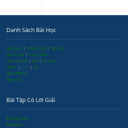
Danh Sách Bài Học
Học Java
|
Hibernate
|
Spring
Học Excel
|
Excel VBA
Học Servlet
|
JSP
|
Struts2
Học C
|
C++
|
C#
Học Python
Học SQL
Bài Tập Có Lời Giải
Bài tập Java
Bài tập C