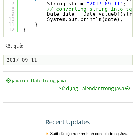
7
String str = 
"2017-09-11"
;
8
// converting string into sql
9
Date date = Date.valueOf(str)
10
System.out.println(date);
11
}
12
}
Kết quả:
java.util.Date trong java
Sử dụng Calendar trong java
Recent Updates
Xuất dữ liệu ra màn hình console trong Java