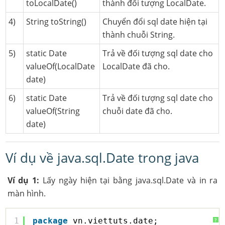
toLocalDate()
thành đối tượng LocalDate.
4)
String toString()
Chuyển đổi sql date hiện tại
thành chuỗi String.
5)
static Date
Trả về đối tượng sql date cho
valueOf(LocalDate
LocalDate đã cho.
date)
6)
static Date
Trả về đối tượng sql date cho
valueOf(String
chuỗi date đã cho.
date)
Ví dụ về java.sql.Date trong java
Ví dụ 1:
Lấy ngày hiện tại bằng java.sql.Date và in ra
màn hình.
1
package
vn.viettuts.date;
?