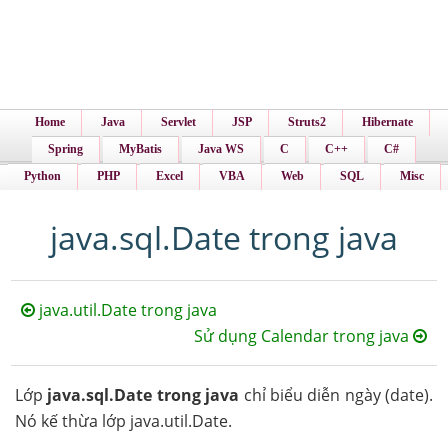
Home
Java
Servlet
JSP
Struts2
Hibernate
Spring
MyBatis
Java WS
C
C++
C#
Python
PHP
Excel
VBA
Web
SQL
Misc
java.sql.Date trong java
java.util.Date trong java
Sử dụng Calendar trong java
Lớp
java.sql.Date trong java
chỉ biểu diễn ngày (date).
Nó kế thừa lớp java.util.Date.