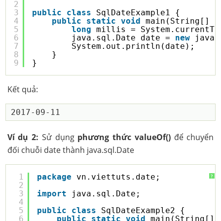
2
3
public
class
SqlDateExample1 {
4
public
static
void
main(String[] a
5
long
millis = System.currentTi
6
java.sql.Date date = 
new
java.
7
System.out.println(date);
8
}
9
}
Kết quả:
Ví dụ 2:
Sử dụng
phương thức valueOf()
để chuyển
đối chuỗi date thành java.sql.Date
1
package
vn.viettuts.date;
?
2
3
import
java.sql.Date;
4
5
public
class
SqlDateExample2 {
6
public
static
void
main(String[] 