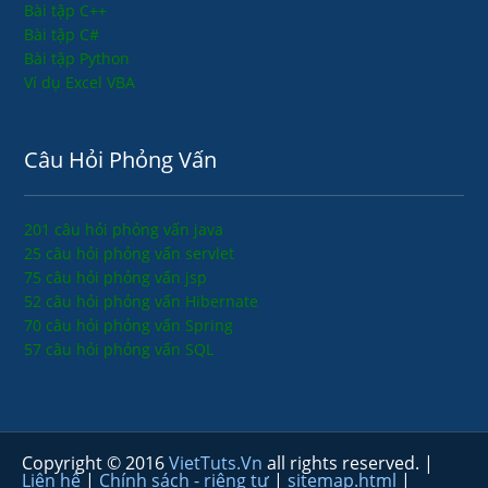
Bài tập C++
Bài tập C#
Bài tập Python
Ví dụ Excel VBA
Câu Hỏi Phỏng Vấn
201 câu hỏi phỏng vấn java
25 câu hỏi phỏng vấn servlet
75 câu hỏi phỏng vấn jsp
52 câu hỏi phỏng vấn Hibernate
70 câu hỏi phỏng vấn Spring
57 câu hỏi phỏng vấn SQL
Copyright © 2016
VietTuts.Vn
all rights reserved. |
Liên hệ
|
Chính sách - riêng tư
|
sitemap.html
|