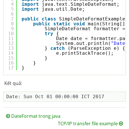
4
import
java.text.SimpleDateFormat;
5
import
java.util.Date;
6
7
public
class
SimpleDateFormatExample3
8
public
static
void
main(String[] 
9
SimpleDateFormat formatter = 
10
try
{
11
Date date = formatter.par
12
System.out.println(
"Date:
13
} 
catch
(ParseException e) {
14
e.printStackTrace();
15
}
16
}
17
}
Kết quả:
DateFormat trong java
TCP/IP transfer file example