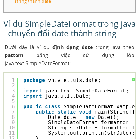
string thành date
Ví dụ SimpleDateFormat trong java
- chuyển đổi date thành string
Dưới đây là ví dụ
định dạng date
trong java theo
pattern
bằng việc sử dụng lớp
java.text.SimpleDateFormat:
1
package
vn.viettuts.date;
?
2
3
import
java.text.SimpleDateFormat;
4
import
java.util.Date;
5
6
public
class
SimpleDateFormatExample1
7
public
static
void
main(String[] 
8
Date date = 
new
Date();
9
SimpleDateFormat formatter = 
10
String strDate = formatter.fo
11
System.out.println(strDate);
12
}