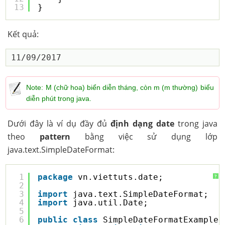
13
}
Kết quả:
Note: M (chữ hoa) biển diễn tháng, còn m (m thường) biểu
diễn phút trong java.
Dưới đây là ví dụ đầy đủ
định dạng date
trong java
theo
pattern
bằng việc sử dụng lớp
java.text.SimpleDateFormat:
1
package
vn.viettuts.date;
?
2
3
import
java.text.SimpleDateFormat;
4
import
java.util.Date;
5
6
public
class
SimpleDateFormatExample2