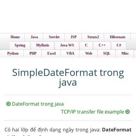
Home
Java
Servlet
JSP
Struts2
Hibernate
Spring
MyBatis
Java WS
C
C++
C#
Python
PHP
Excel
VBA
Web
SQL
Misc
SimpleDateFormat trong
java
DateFormat trong java
TCP/IP transfer file example
Có hai lớp để định dạng ngày trong java:
DateFormat