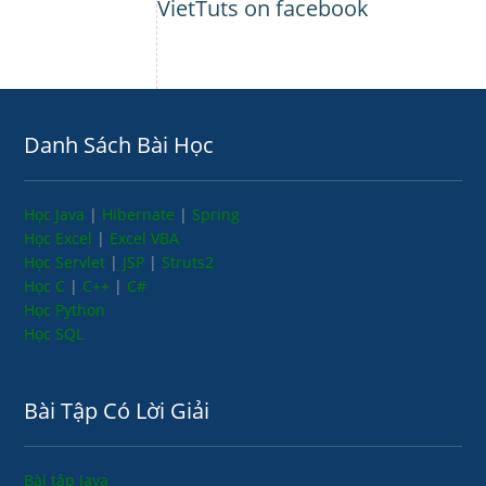
VietTuts on facebook
Danh Sách Bài Học
Học Java
|
Hibernate
|
Spring
Học Excel
|
Excel VBA
Học Servlet
|
JSP
|
Struts2
Học C
|
C++
|
C#
Học Python
Học SQL
Bài Tập Có Lời Giải
Bài tập Java