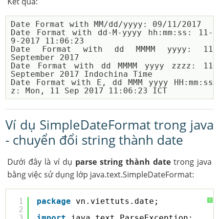
Kết quả:
Date Format with MM/dd/yyyy: 09/11/2017

Date Format with dd-M-yyyy hh:mm:ss: 11-
9-2017 11:06:23

Date Format with dd MMMM yyyy: 11 
September 2017

Date Format with dd MMMM yyyy zzzz: 11 
September 2017 Indochina Time

Date Format with E, dd MMM yyyy HH:mm:ss 
Ví dụ SimpleDateFormat trong java
- chuyển đổi string thành date
Dưới đây là ví dụ
parse string thành date
trong java
bằng việc sử dụng lớp java.text.SimpleDateFormat:
1
package
vn.viettuts.date;
?
2
3
import
java.text.ParseException;