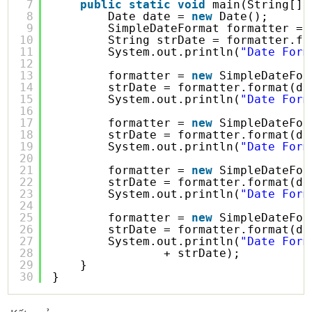
7
public
static
void
main(String[] 
8
Date date = 
new
Date();
9
SimpleDateFormat formatter = 
10
String strDate = formatter.fo
11
System.out.println(
"Date Form
12
13
formatter = 
new
SimpleDateFor
14
strDate = formatter.format(da
15
System.out.println(
"Date Form
16
17
formatter = 
new
SimpleDateFor
18
strDate = formatter.format(da
19
System.out.println(
"Date Form
20
21
formatter = 
new
SimpleDateFor
22
strDate = formatter.format(da
23
System.out.println(
"Date Form
24
25
formatter = 
new
SimpleDateFor
26
strDate = formatter.format(da
27
System.out.println(
"Date Form
28
+ strDate);
29
}
30
}