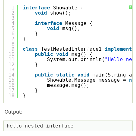
1
interface
Showable {
?
2
void
show();
3
4
interface
Message {
5
void
msg();
6
}
7
}
8
9
class
TestNestedInterface1 
implements
10
public
void
msg() {
11
System.out.println(
"Hello nes
12
}
13
14
public
static
void
main(String ar
15
Showable.Message message = 
ne
16
message.msg();
17
}
18
}
Output: