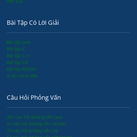
Học SQL
Bài Tập Có Lời Giải
Bài tập Java
Bài tập C
Bài tập C++
Bài tập C#
Bài tập Python
Ví dụ Excel VBA
Câu Hỏi Phỏng Vấn
201 câu hỏi phỏng vấn java
25 câu hỏi phỏng vấn servlet
75 câu hỏi phỏng vấn jsp