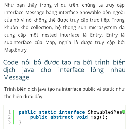
Như bạn thấy trong ví dụ trên, chúng ta truy cập
interface Message bằng interface Showable bên ngoài
của nó vì nó không thể được truy cập trực tiếp. Trong
khuôn khổ collection, hệ thống sun microsystem đã
cung cấp một nested interface là Entry. Entry là
subinterface của Map, nghĩa là được truy cập bởi
Map.Entry.
Code nội bộ được tạo ra bởi trình biên
dịch java cho interface lồng nhau
Message
Trình biên dịch java tạo ra interface public và static như
thể hiện dưới đây:
1
public
static
interface
Showable$Messa
?
2
public
abstract
void
msg();
3
}