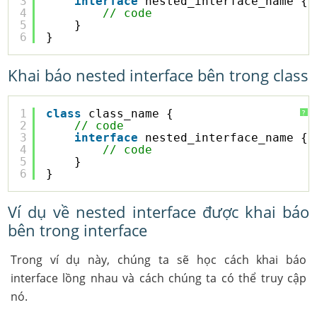
3
interface
nested_interface_name {
4
// code
5
}
6
}
Khai báo nested interface bên trong class
1
class
class_name {
?
2
// code
3
interface
nested_interface_name {
4
// code
5
}
6
}
Ví dụ về nested interface được khai báo
bên trong interface
Trong ví dụ này, chúng ta sẽ học cách khai báo
interface lồng nhau và cách chúng ta có thể truy cập
nó.