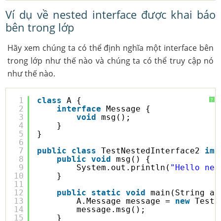
Ví dụ về nested interface được khai báo
bên trong lớp
Hãy xem chúng ta có thể định nghĩa một interface bên
trong lớp như thế nào và chúng ta có thể truy cập nó
như thế nào.
1
class
A {
?
2
interface
Message {
3
void
msg();
4
}
5
}
6
7
public
class
TestNestedInterface2 
imp
8
public
void
msg() {
9
System.out.println(
"Hello nes
10
}
11
12
public
static
void
main(String ar
13
A.Message message = 
new
TestN
14
message.msg();
15
}