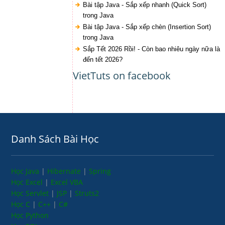
Bài tập Java - Sắp xếp nhanh (Quick Sort)
trong Java
Bài tập Java - Sắp xếp chèn (Insertion Sort)
trong Java
Sắp Tết 2026 Rồi! - Còn bao nhiêu ngày nữa là
đến tết 2026?
VietTuts on facebook
Danh Sách Bài Học
Học Java
|
Hibernate
|
Spring
Học Excel
|
Excel VBA
Học Servlet
|
JSP
|
Struts2
Học C
|
C++
|
C#
Học Python