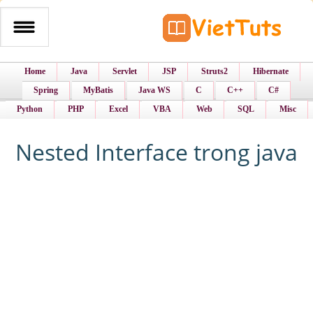
Home
Java
Servlet
JSP
Struts2
Hibernate
Spring
MyBatis
Java WS
C
C++
C#
Python
PHP
Excel
VBA
Web
SQL
Misc
Nested Interface trong java