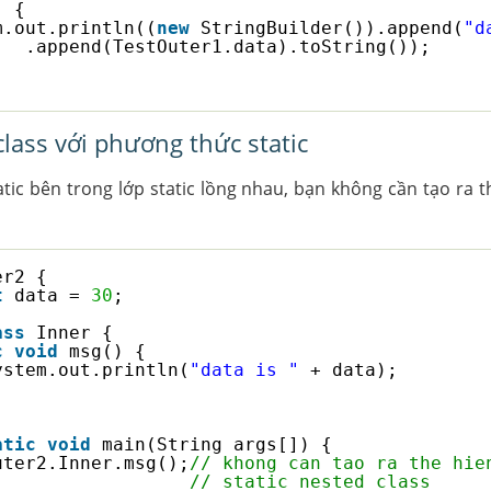
) {
m.out.println((
new
StringBuilder()).append(
"d
.append(TestOuter1.data).toString());
class với phương thức static
tic bên trong lớp static lồng nhau, bạn không cần tạo ra t
er2 {
t
data = 
30
;
ass
Inner {
c
void
msg() {
ystem.out.println(
"data is "
+ data);
atic
void
main(String args[]) {
uter2.Inner.msg();
// khong can tao ra the hie
// static nested class