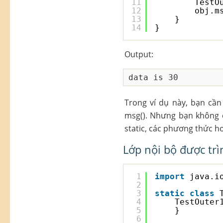
11
TestO
12
obj.m
13
}
14
}
Output:
Trong ví dụ này, bạn cần
msg(). Nhưng bạn không cầ
static, các phương thức h
Lớp nội bộ được trì
1
import
java.i
2
3
static
class
4
TestOuter
5
}
6