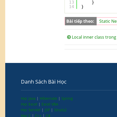
13
}
14
}
Bài tiếp theo:
Static Ne
Local inner class trong
Danh Sách Bài Học
Học Java
|
Hibernate
|
Spring
Học Excel
|
Excel VBA
Học Servlet
|
JSP
|
Struts2
Học C
|
C++
|
C#