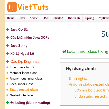
Tự Học Lập Tr
VietTu
Home
Java
Servlet
JSP
Struts2
Hibernate
Spring
MyBati
Java Cơ Bản
St
Các khái niệm Java OOPs
Java String
Local inner class trong
Xử Lý Ngoại Lệ
Các lớp lồng nhau
Inner class là gì?
Nội dung chính
Member inner class
Định nghĩa
Anonymous inner class
Ví dụ về static nested cl
Local inner class
Lớp nội bộ được trìn
Static nested class
Nested interface
Ví dụ static nested c
Đa Luồng (Multithreading)