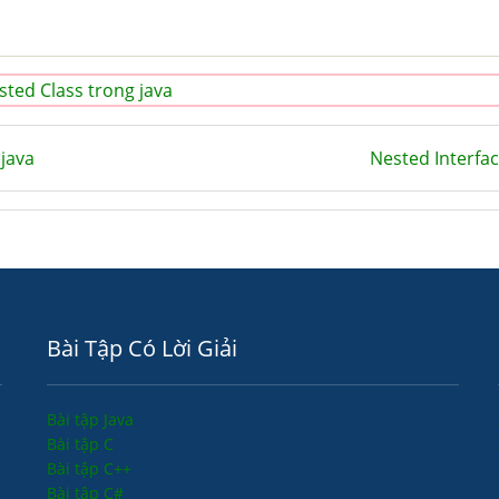
sted Class trong java
 java
Nested Interfac
Bài Tập Có Lời Giải
Bài tập Java
Bài tập C
Bài tập C++
Bài tập C#