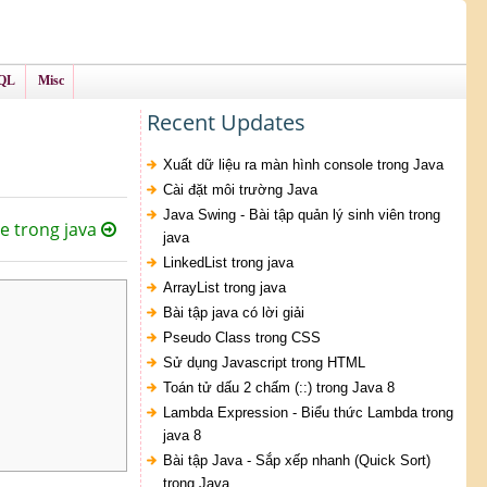
QL
Misc
Recent Updates
Xuất dữ liệu ra màn hình console trong Java
Cài đặt môi trường Java
Java Swing - Bài tập quản lý sinh viên trong
e trong java
java
LinkedList trong java
ArrayList trong java
Bài tập java có lời giải
Pseudo Class trong CSS
Sử dụng Javascript trong HTML
Toán tử dấu 2 chấm (::) trong Java 8
Lambda Expression - Biểu thức Lambda trong
java 8
Bài tập Java - Sắp xếp nhanh (Quick Sort)
trong Java