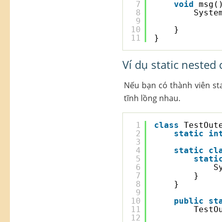
7
void
msg(
8
Syste
9
10
}
11
}
Ví dụ static nested 
Nếu bạn có thành viên sta
tĩnh lồng nhau.
1
class
TestOut
2
static
in
3
4
static
cl
5
stati
6
S
7
}
8
}
9
10
public
st
11
TestO
12