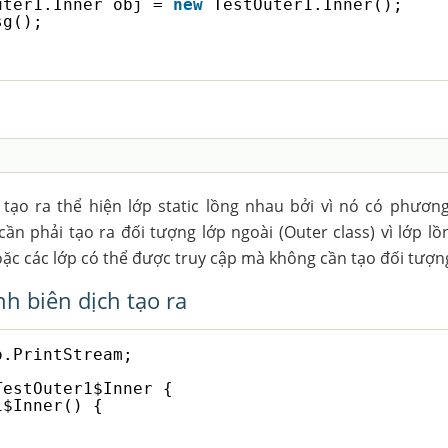
uter1.Inner obj = 
new
TestOuter1.Inner();
sg();
 tạo ra thể hiện lớp static lồng nhau bởi vì nó có phươn
n phải tạo ra đối tượng lớp ngoài (Outer class) vì lớp lồ
oặc các lớp có thể được truy cập mà không cần tạo đối tượn
nh biên dịch tạo ra
o.PrintStream;
TestOuter1$Inner {
1$Inner() {