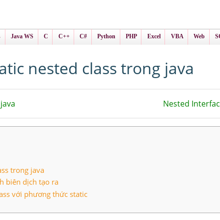
ình Online
ts
s
Java WS
C
C++
C#
Python
PHP
Excel
VBA
Web
S
atic nested class trong java
 java
Nested Interfac
ass trong java
h biên dịch tạo ra
lass với phương thức static