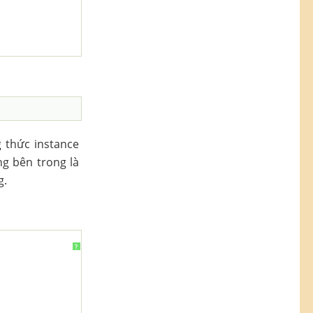
g thức instance
ng bên trong là
g.
?