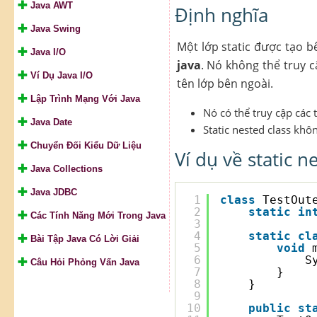
Java AWT
Định nghĩa
Java Swing
Một lớp static được tạo b
Java I/O
java
. Nó không thể truy c
Ví Dụ Java I/O
tên lớp bên ngoài.
Lập Trình Mạng Với Java
Nó có thể truy cập các 
Java Date
Static nested class khô
Chuyển Đối Kiểu Dữ Liệu
Ví dụ về static n
Java Collections
Java JDBC
1
class
TestOut
2
static
in
Các Tính Năng Mới Trong Java
3
4
static
cl
Bài Tập Java Có Lời Giải
5
void
6
S
Câu Hỏi Phỏng Vấn Java
7
}
8
}
9
10
public
st