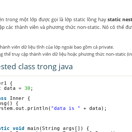
ên trong một lớp được gọi là lớp static lồng hay
static nes
ập các thành viên và phương thức non-static. Nó có thể đư
thành viên dữ liệu tĩnh của lớp ngoài bao gồm cả private.
ng thể truy cập thành viên dữ liệu hoặc phương thức non-static (in
ested class trong java
er1 {
t
data = 
30
;
ass
Inner {
msg() {
ystem.out.println(
"data is "
+ data);
atic
void
main(String args[]) {