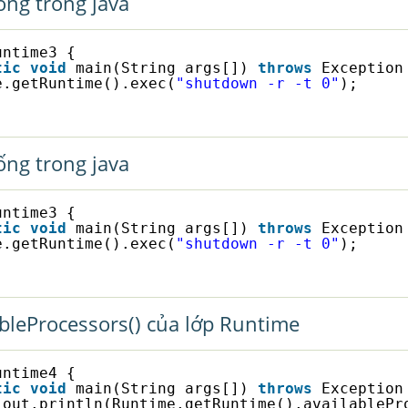
ống trong java
untime3 {
tic
void
main(String args[]) 
throws
Exception
e.getRuntime().exec(
"shutdown -r -t 0"
);
ống trong java
untime3 {
tic
void
main(String args[]) 
throws
Exception
e.getRuntime().exec(
"shutdown -r -t 0"
);
bleProcessors() của lớp Runtime
untime4 {
tic
void
main(String args[]) 
throws
Exception
.out.println(Runtime.getRuntime().availablePr