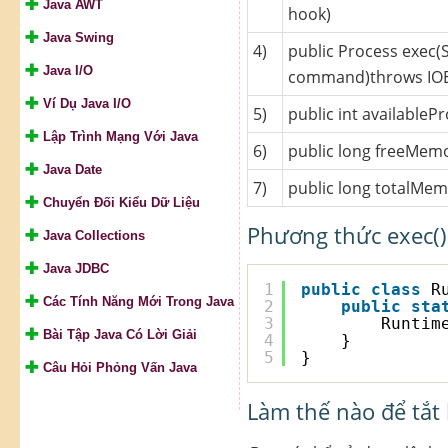
Java AWT
hook)
Java Swing
4)
public Process exec(S
Java I/O
command)throws IOE
Ví Dụ Java I/O
5)
public int availableP
Lập Trình Mạng Với Java
6)
public long freeMemo
Java Date
7)
public long totalMem
Chuyển Đối Kiểu Dữ Liệu
Phương thức exec()
Java Collections
Java JDBC
1
public
class
R
Các Tính Năng Mới Trong Java
2
public
sta
3
Runtim
Bài Tập Java Có Lời Giải
4
}
5
}
Câu Hỏi Phỏng Vấn Java
Làm thế nào để tắt 