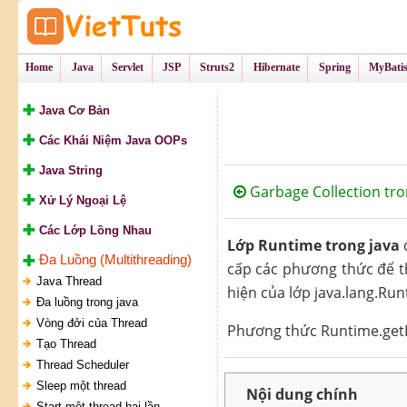
Tự Học Lập Tr
VietTu
Home
Java
Servlet
JSP
Struts2
Hibernate
Spring
MyBati
Java Cơ Bản
Các Khái Niệm Java OOPs
Java String
Garbage Collection tro
Xử Lý Ngoại Lệ
Các Lớp Lồng Nhau
Lớp Runtime trong java
đ
Đa Luồng (Multithreading)
cấp các phương thức để th
Java Thread
hiện của lớp java.lang.Ru
Đa luồng trong java
Vòng đởi của Thread
Phương thức Runtime.getR
Tạo Thread
Thread Scheduler
Sleep một thread
Nội dung chính
Start một thread hai lần