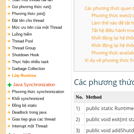
Gọi phương thức run()
Các phương thức quan t
Phương thức join()
Phương thức exec() 
Đặt tên cho thread
Làm thế nào để tắt h
Mức ưu tiên của một Thread
Tắt hệ điều hành tro
Luồng hiểm
Khởi động lại hệ thố
Thread Pool
Khởi động lại hệ thố
Thread Group
Phương thức availab
Shutdown Hook
Ví dụ về phương thức f
Thực hiện nhiều task
Garbage Collection
Lớp Runtime
Các phương thức
Java Synchronization
Phương thức synchronization
No.
Method
Khối synchronized
Đồng bộ static
1)
public static Runtim
Deadlock trong java
2)
public void exit(int st
Giao tiep giua cac thread
Interrupt một Thread
3)
public void addShu