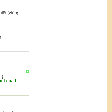
biệt (giống
M.
?
 {
notepad