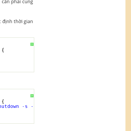
 cần phải cung
c định thời gian
?
 {
?
 {
hutdown -s -t 0"
);