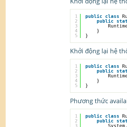
Khởi động lại hệ th
1
public
class
R
2
public
sta
3
Runtim
4
}
5
}
Khởi động lại hệ th
1
public
class
R
2
public
sta
3
Runtim
4
}
5
}
Phương thức availa
1
public
class
R
2
public
sta
3
System