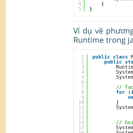
4
}
5
}
Ví dụ về phương
Runtime trong j
1
public
class
2
public
st
3
Runti
4
Syste
5
Syste
6
7
// Ta
8
for
(
9
n
10
}
11
Syste
12
13
14
// Go
15
Syste
16
Syste