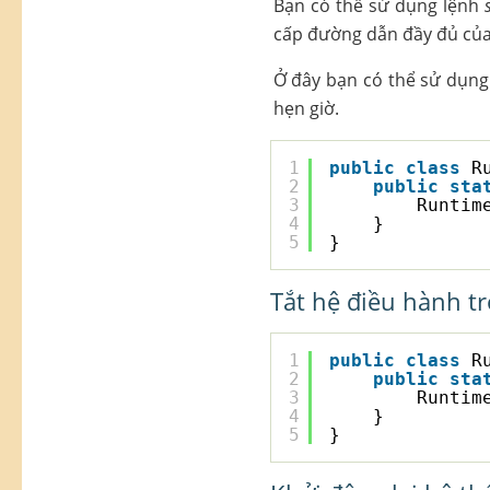
Bạn có thể sử dụng lệnh
cấp đường dẫn đầy đủ của 
Ở đây bạn có thể sử dụng -
hẹn giờ.
1
public
class
R
2
public
sta
3
Runtim
4
}
5
}
Tắt hệ điều hành tr
1
public
class
R
2
public
sta
3
Runtim
4
}
5
}