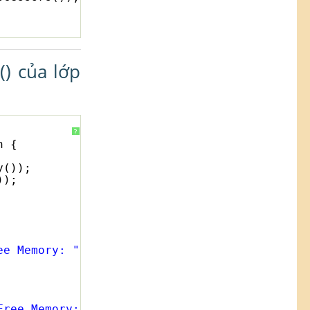
) của lớp
?
n {
y());
));
ee Memory: "
Free Memory: "