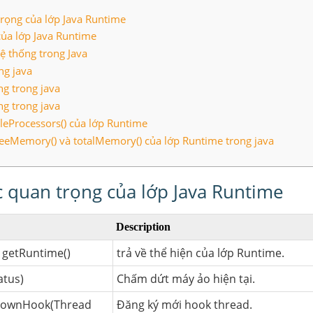
rọng của lớp Java Runtime
của lớp Java Runtime
ệ thống trong Java
ng java
ng trong java
ng trong java
leProcessors() của lớp Runtime
reeMemory() và totalMemory() của lớp Runtime trong java
 quan trọng của lớp Java Runtime
Description
e getRuntime()
trả về thể hiện của lớp Runtime.
atus)
Chấm dứt máy ảo hiện tại.
tdownHook(Thread
Đăng ký mới hook thread.