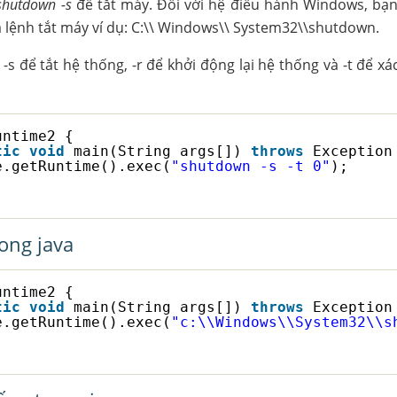
shutdown -s
để tắt máy. Đối với hệ điều hành Windows, bạn
lệnh tắt máy ví dụ: C:\\ Windows\\ System32\\shutdown.
s để tắt hệ thống, -r để khởi động lại hệ thống và -t để xá
untime2 {
tic
void
main(String args[]) 
throws
Exception
e.getRuntime().exec(
"shutdown -s -t 0"
);
ong java
untime2 {
tic
void
main(String args[]) 
throws
Exception
e.getRuntime().exec(
"c:\\Windows\\System32\\s