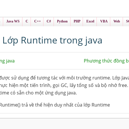
ình Online
ts
s
Java WS
C
C++
C#
Python
PHP
Excel
VBA
Web
S
Lớp Runtime trong java
ng java
Phương thức đồng b
ược sử dụng để tương tác với môi trường runtime. Lớp Ja
ực hiện một tiến trình, gọi GC, lấy tổng số và bộ nhớ free.
ntime có sẵn cho một ứng dụng java.
untime() trả về thể hiện duy nhất của lớp Runtime