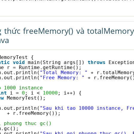
 thức freeMemory() và totalMemory(
ava
MemoryTest {
atic
void
main(String args[]) 
throws
Exceptio
me r = Runtime.getRuntime();
m.out.println(
"Total Memory: "
+ r.totalMemor
m.out.println(
"Free Memory: "
+ r.freeMemory(
o 1000 instance
int
i = 
0
; i < 
10000
; i++) {
ew
MemoryTest();
m.out.println(
"Sau khi tao 10000 instance, Fr
+ r.freeMemory());
i phuong thuc gc()
m.gc();
m.out.println(
"Sau khi goi phuong thuc gc(), 