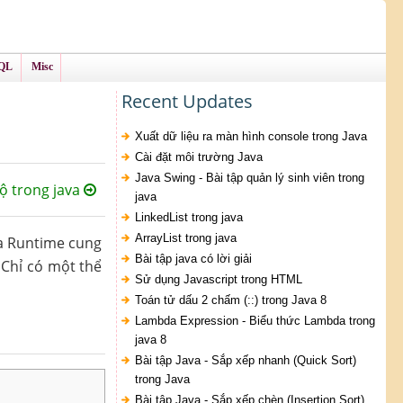
QL
Misc
Recent Updates
Xuất dữ liệu ra màn hình console trong Java
Cài đặt môi trường Java
Java Swing - Bài tập quản lý sinh viên trong
ộ trong java
java
LinkedList trong java
ArrayList trong java
va Runtime cung
Bài tập java có lời giải
 Chỉ có một thể
Sử dụng Javascript trong HTML
Toán tử dấu 2 chấm (::) trong Java 8
Lambda Expression - Biểu thức Lambda trong
java 8
Bài tập Java - Sắp xếp nhanh (Quick Sort)
trong Java
Bài tập Java - Sắp xếp chèn (Insertion Sort)