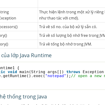
tring
Thực hiện lệnh trong một xử lý riêng 
xception
như thao tác với cmd).
rocessors()
Trả về số no. của bộ xử lý sẵn có.
ry()
Trả về số lượng bộ nhớ free trong JV
ory()
Trả về tổng bộ nhớ trong JVM.
 của lớp Java Runtime
untime1 {
tic
void
main(String args[]) 
throws
Exception
e.getRuntime().exec(
"notepad"
);
// open a new 
hệ thống trong Java