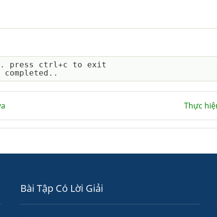
. press ctrl+c to exit

va
Thực hiệ
Bài Tập Có Lời Giải