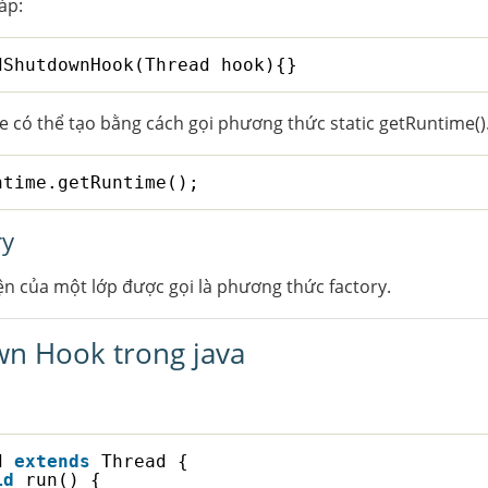
áp:
dShutdownHook(Thread hook){}  
 có thể tạo bằng cách gọi phương thức static getRuntime().
ntime.getRuntime();
ry
ện của một lớp được gọi là phương thức factory.
wn Hook trong java
d 
extends
Thread {
id
run() {