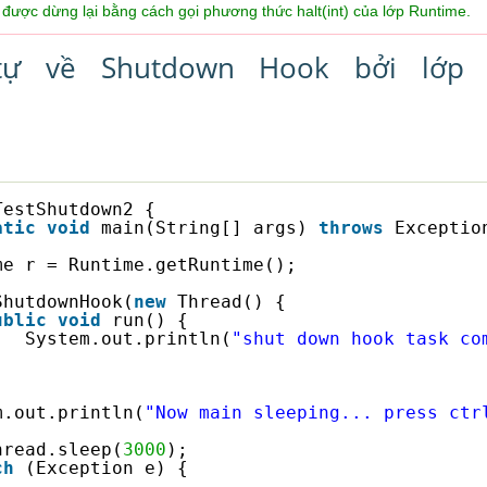
 được dừng lại bằng cách gọi phương thức halt(int) của lớp Runtime.
tự về Shutdown Hook bởi lớp
TestShutdown2 {
atic
void
main(String[] args) 
throws
Exceptio
me r = Runtime.getRuntime();
ShutdownHook(
new
Thread() {
ublic
void
run() {
System.out.println(
"shut down hook task co
m.out.println(
"Now main sleeping... press ctr
hread.sleep(
3000
);
ch
(Exception e) {