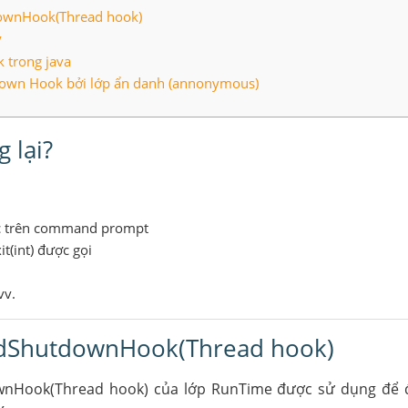
ownHook(Thread hook)
y
 trong java
down Hook bởi lớp ẩn danh (annonymous)
 lại?
+c trên command prompt
t(int) được gọi
vv.
dShutdownHook(Thread hook)
nHook(Thread hook) của lớp RunTime được sử dụng để đ