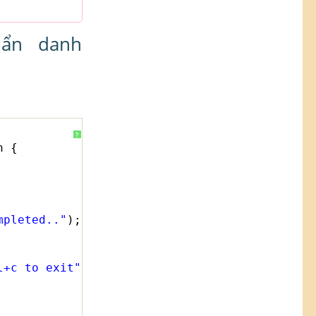
 ẩn danh
?
n {
mpleted.."
);
l+c to exit"
);