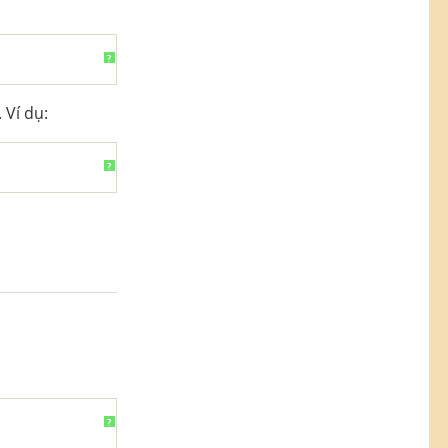
?
 Ví dụ:
?
?