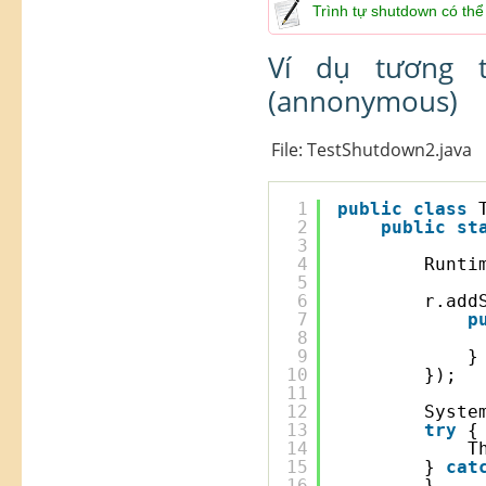
Trình tự shutdown có thể
Ví dụ tương 
(annonymous)
File: TestShutdown2.java
1
public
class
2
public
st
3
4
Runti
5
6
r.add
7
p
8
9
}
10
});
11
12
Syste
13
try
{
14
T
15
} 
cat
16
}