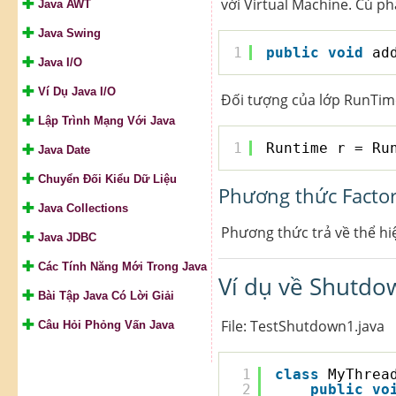
với Virtual Machine. Cú ph
Java AWT
Java Swing
1
public
void
ad
Java I/O
Ví Dụ Java I/O
Đối tượng của lớp RunTime
Lập Trình Mạng Với Java
1
Runtime r = Ru
Java Date
Chuyển Đối Kiểu Dữ Liệu
Phương thức Facto
Java Collections
Phương thức trả về thể hi
Java JDBC
Các Tính Năng Mới Trong Java
Ví dụ về Shutdo
Bài Tập Java Có Lời Giải
File: TestShutdown1.java
Câu Hỏi Phỏng Vấn Java
1
class
MyThrea
2
public
vo