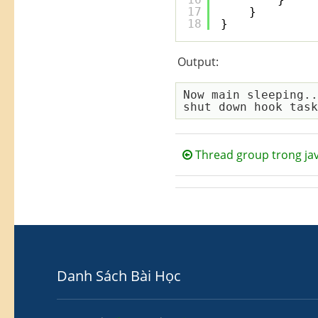
17
}
18
}
Output:
Now main sleeping..
Thread group trong ja
Danh Sách Bài Học