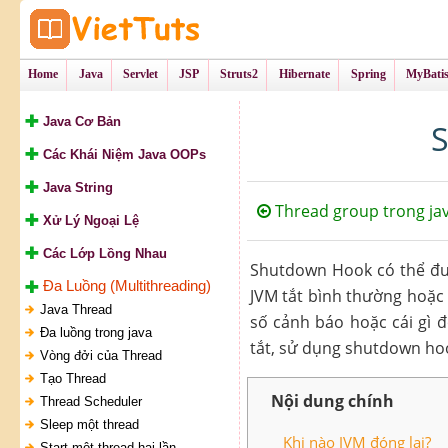
Tự Học Lập Tr
VietTu
Home
Java
Servlet
JSP
Struts2
Hibernate
Spring
MyBati
Java Cơ Bản
S
Các Khái Niệm Java OOPs
Java String
Thread group trong ja
Xử Lý Ngoại Lệ
Các Lớp Lồng Nhau
Shutdown Hook có thể đượ
Đa Luồng (Multithreading)
JVM tắt bình thường hoặc 
Java Thread
số cảnh báo hoặc cái gì 
Đa luồng trong java
tắt, sử dụng shutdown ho
Vòng đởi của Thread
Tạo Thread
Nội dung chính
Thread Scheduler
Sleep một thread
Khi nào JVM đóng lại?
Start một thread hai lần