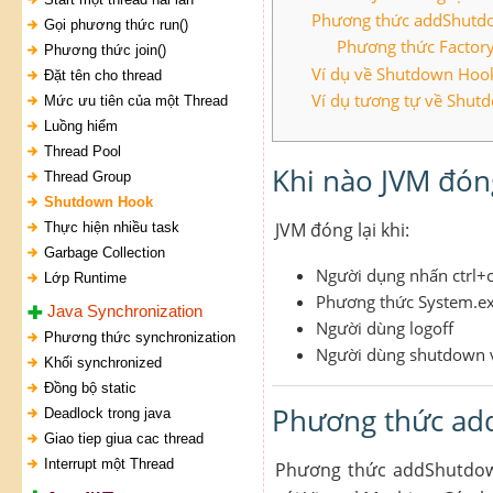
Phương thức addShutd
Gọi phương thức run()
Phương thức Factor
Phương thức join()
Ví dụ về Shutdown Hook
Đặt tên cho thread
Ví dụ tương tự về Shut
Mức ưu tiên của một Thread
Luồng hiểm
Thread Pool
Khi nào JVM đóng
Thread Group
Shutdown Hook
JVM đóng lại khi:
Thực hiện nhiều task
Garbage Collection
Người dụng nhấn ctrl
Lớp Runtime
Phương thức System.exi
Java Synchronization
Người dùng logoff
Phương thức synchronization
Người dùng shutdown 
Khối synchronized
Đồng bộ static
Phương thức ad
Deadlock trong java
Giao tiep giua cac thread
Interrupt một Thread
Phương thức addShutdow