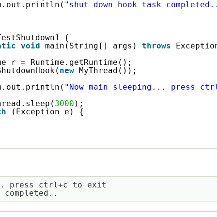
m.out.println(
"shut down hook task completed.
TestShutdown1 {
atic
void
main(String[] args) 
throws
Exceptio
me r = Runtime.getRuntime();
ShutdownHook(
new
MyThread());
m.out.println(
"Now main sleeping... press ctr
hread.sleep(
3000
);
ch
(Exception e) {
. press ctrl+c to exit
