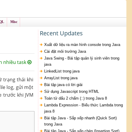
QL
Misc
Recent Updates
Xuất dữ liệu ra màn hình console trong Java
Cài đặt môi trường Java
Java Swing - Bài tập quản lý sinh viên trong
n nhiều task
java
LinkedList trong java
ArrayList trong java
 trạng thái khi
Bài tập java có lời giải
le log, gửi một
Sử dụng Javascript trong HTML
e trước khi JVM
Toán tử dấu 2 chấm (::) trong Java 8
Lambda Expression - Biểu thức Lambda trong
java 8
Bài tập Java - Sắp xếp nhanh (Quick Sort)
trong Java
Bài tập Java - Sắp xếp chèn (Insertion Sort)