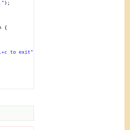
."
);
n {
l+c to exit"
);