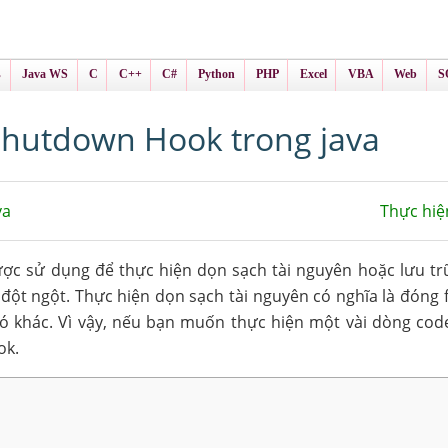
ình Online
ts
s
Java WS
C
C++
C#
Python
PHP
Excel
VBA
Web
S
hutdown Hook trong java
va
Thực hiệ
c sử dụng để thực hiện dọn sạch tài nguyên hoặc lưu trữ
đột ngột. Thực hiện dọn sạch tài nguyên có nghĩa là đóng fi
đó khác. Vì vậy, nếu bạn muốn thực hiện một vài dòng cod
ok.