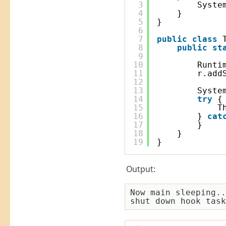
3
Syste
4
}
5
}
6
7
public
class
8
public
st
9
10
Runti
11
r.add
12
13
Syste
14
try
{
15
T
16
} 
cat
17
}
18
}
19
}
Output:
Now main sleeping..