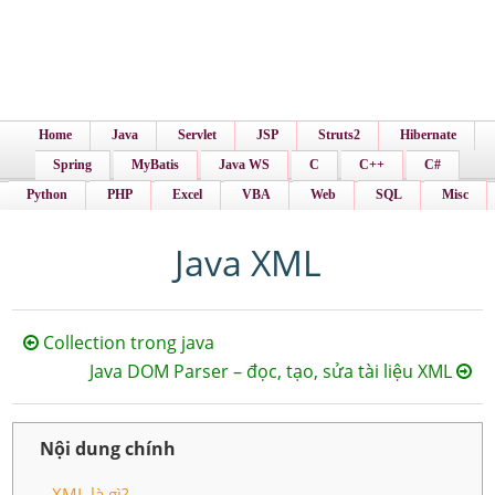
Home
Java
Servlet
JSP
Struts2
Hibernate
Spring
MyBatis
Java WS
C
C++
C#
Python
PHP
Excel
VBA
Web
SQL
Misc
Java XML
Collection trong java
Java DOM Parser – đọc, tạo, sửa tài liệu XML
Nội dung chính
XML là gì?