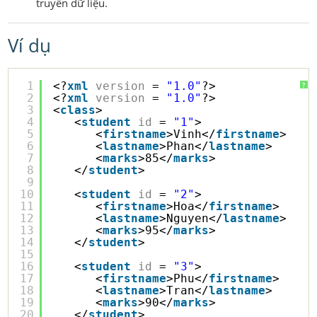
truyền dữ liệu.
Ví dụ
1
<?
xml
version
= 
"1.0"
?>
?
2
<?
xml
version
= 
"1.0"
?>
3
<
class
>
4
<
student
id
= 
"1"
>
5
<
firstname
>Vinh</
firstname
>
6
<
lastname
>Phan</
lastname
>
7
<
marks
>85</
marks
>
8
</
student
>
9
10
<
student
id
= 
"2"
>
11
<
firstname
>Hoa</
firstname
>
12
<
lastname
>Nguyen</
lastname
>
13
<
marks
>95</
marks
>
14
</
student
>
15
16
<
student
id
= 
"3"
>
17
<
firstname
>Phu</
firstname
>
18
<
lastname
>Tran</
lastname
>
19
<
marks
>90</
marks
>
20
</
student
>