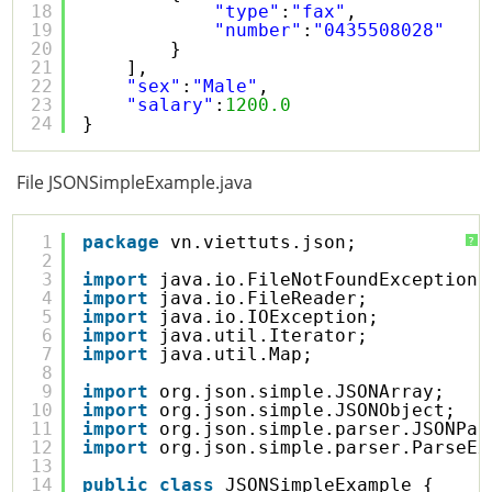
18
"type"
:
"fax"
,
19
"number"
:
"0435508028"
20
}
21
],
22
"sex"
:
"Male"
,
23
"salary"
:
1200.0
24
}
File JSONSimpleExample.java
1
package
vn.viettuts.json;
?
2
3
import
java.io.FileNotFoundException;
4
import
java.io.FileReader;
5
import
java.io.IOException;
6
import
java.util.Iterator;
7
import
java.util.Map;
8
9
import
org.json.simple.JSONArray;
10
import
org.json.simple.JSONObject;
11
import
org.json.simple.parser.JSONPar
12
import
org.json.simple.parser.ParseEx
13
14
public
class
JSONSimpleExample {