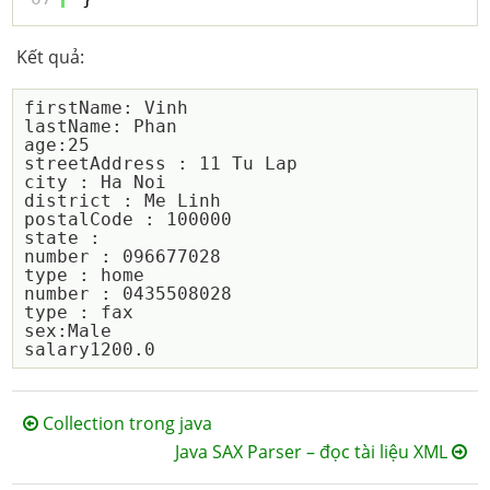
Kết quả:
firstName: Vinh

lastName: Phan

age:25

streetAddress : 11 Tu Lap

city : Ha Noi

district : Me Linh

postalCode : 100000

state : 

number : 096677028

type : home

number : 0435508028

type : fax

sex:Male

Collection trong java
Java SAX Parser – đọc tài liệu XML