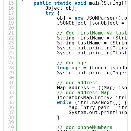
15
public
static
void
main(String[] 
16
Object obj;
17
try
{
18
obj = 
new
JSONParser().pa
19
JSONObject jsonObject = (
20
21
// đọc firstName và lastN
22
String firstName = (Strin
23
String lastName = (String
24
System.out.println(
"first
25
System.out.println(
"lastN
26
27
// đọc age
28
long
age = (Long) jsonObj
29
System.out.println(
"age:"
30
31
// đọc address
32
Map address = ((Map) json
33
// đọc address Map
34
Iterator<Map.Entry> itr1 
35
while
(itr1.hasNext()) {
36
Map.Entry pair = itr1
37
System.out.println(pa
38
}
39
40
// đọc phoneNumbers