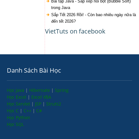
Bài tập Java - Sắp xếp nổi bọt (Bubble Sort)
trong Java
Sắp Tết 2026 Rồi! - Còn bao nhiêu ngày nữa là
đến tết 2026?
VietTuts on facebook
Danh Sách Bài Học
Học Java
|
Hibernate
|
Spring
Học Excel
|
Excel VBA
Học Servlet
|
JSP
|
Struts2
Học C
|
C++
|
C#
Học Python
Học SQL