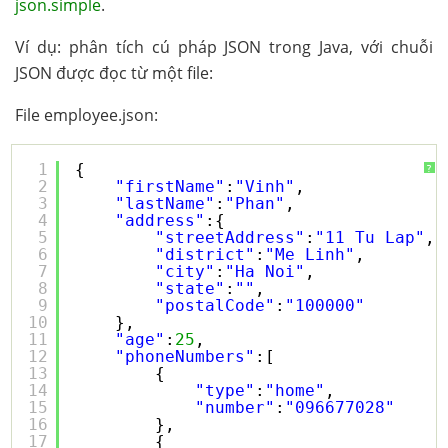
json.simple
.
Ví dụ: phân tích cú pháp JSON trong Java, với chuỗi
JSON được đọc từ một file:
File employee.json:
1
{
?
2
"firstName"
:
"Vinh"
,
3
"lastName"
:
"Phan"
,
4
"address"
:{
5
"streetAddress"
:
"11 Tu Lap"
,
6
"district"
:
"Me Linh"
,
7
"city"
:
"Ha Noi"
,
8
"state"
:
""
,
9
"postalCode"
:
"100000"
10
},
11
"age"
:
25
,
12
"phoneNumbers"
:[
13
{
14
"type"
:
"home"
,
15
"number"
:
"096677028"
16
},
17
{