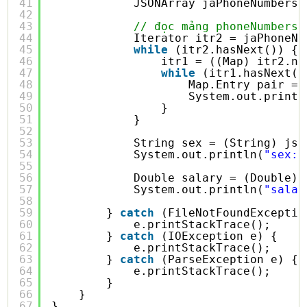
41
JSONArray jaPhoneNumbers 
42
43
// đọc mảng phoneNumbers
44
Iterator itr2 = jaPhoneNu
45
while
(itr2.hasNext()) {
46
itr1 = ((Map) itr2.ne
47
while
(itr1.hasNext()
48
Map.Entry pair = 
49
System.out.printl
50
}
51
}
52
53
String sex = (String) jso
54
System.out.println(
"sex: 
55
56
Double salary = (Double) 
57
System.out.println(
"salar
58
59
} 
catch
(FileNotFoundExceptio
60
e.printStackTrace();
61
} 
catch
(IOException e) {
62
e.printStackTrace();
63
} 
catch
(ParseException e) {
64
e.printStackTrace();
65
}
66
}
67
}