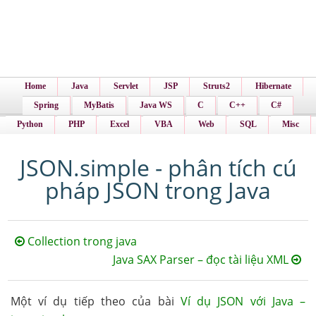
Home
Java
Servlet
JSP
Struts2
Hibernate
Spring
MyBatis
Java WS
C
C++
C#
Python
PHP
Excel
VBA
Web
SQL
Misc
JSON.simple - phân tích cú
pháp JSON trong Java
Collection trong java
Java SAX Parser – đọc tài liệu XML
Một ví dụ tiếp theo của bài
Ví dụ JSON với Java –