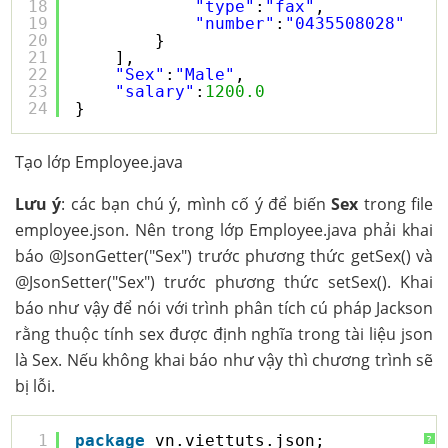
18
"type"
:
"fax"
,
19
"number"
:
"0435508028"
20
}
21
],
22
"Sex"
:
"Male"
,
23
"salary"
:
1200.0
24
}
Tạo lớp Employee.java
Lưu ý
: các bạn chú ý, mình cố ý để biến
Sex
trong file
employee.json. Nên trong lớp Employee.java phải khai
báo @JsonGetter("Sex") trước phương thức getSex() và
@JsonSetter("Sex") trước phương thức setSex(). Khai
báo như vậy để nói với trình phân tích cú pháp Jackson
rằng thuộc tính sex được định nghĩa trong tài liệu json
là Sex. Nếu không khai báo như vậy thì chương trình sẽ
bị lỗi.
1
package
vn.viettuts.json;
?