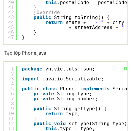
40
this
.postalCode = postalCode;
41
}
42
@Override
43
public
String toString() {
44
return
state + 
" - "
+ city +
45
+ streetAddress + 
" -
46
}
47
}
Tạo lớp Phone.java
1
package
vn.viettuts.json;
?
2
3
import
java.io.Serializable;
4
5
public
class
Phone  
implements
Serial
6
private
String type;
7
private
String number;
8
9
public
String getType() {
10
return
type;
11
}
12
public
void
setType(String type) 
13
this
.type = type;