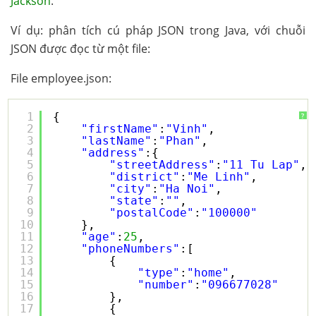
Jackson
.
Ví dụ: phân tích cú pháp JSON trong Java, với chuỗi
JSON được đọc từ một file:
File employee.json:
1
{
?
2
"firstName"
:
"Vinh"
,
3
"lastName"
:
"Phan"
,
4
"address"
:{
5
"streetAddress"
:
"11 Tu Lap"
,
6
"district"
:
"Me Linh"
,
7
"city"
:
"Ha Noi"
,
8
"state"
:
""
,
9
"postalCode"
:
"100000"
10
},
11
"age"
:
25
,
12
"phoneNumbers"
:[
13
{
14
"type"
:
"home"
,
15
"number"
:
"096677028"
16
},
17
{