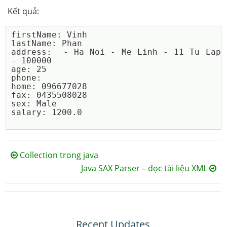
Kết quả:
firstName: Vinh

lastName: Phan

address:  - Ha Noi - Me Linh - 11 Tu Lap 
- 100000

age: 25

phone: 

home: 096677028

fax: 0435508028

sex: Male

salary: 1200.0

Collection trong java
Java SAX Parser – đọc tài liệu XML
Recent Updates