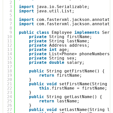
2
3
import
java.io.Serializable;
4
import
java.util.List;
5
6
import
com.fasterxml.jackson.annotati
7
import
com.fasterxml.jackson.annotati
8
9
public
class
Employee 
implements
Seri
10
private
String firstName;
11
private
String lastName;
12
private
Address address;
13
private
int
age;
14
private
List<Phone> phoneNumbers;
15
private
String sex;
16
private
double
salary;
17
18
public
String getFirstName() {
19
return
firstName;
20
}
21
public
void
setFirstName(String f
22
this
.firstName = firstName;
23
}
24
public
String getLastName() {
25
return
lastName;
26
}
27
public
void
setLastName(String la