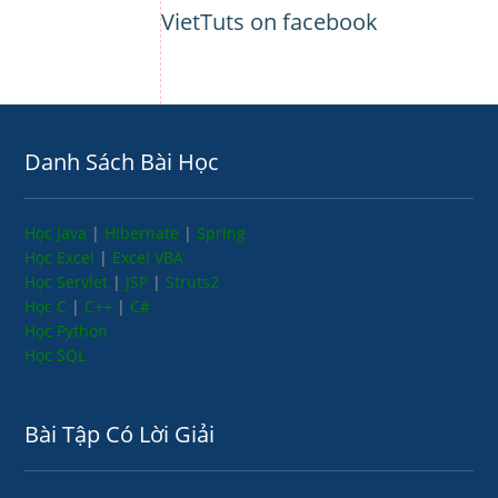
VietTuts on facebook
Danh Sách Bài Học
Học Java
|
Hibernate
|
Spring
Học Excel
|
Excel VBA
Học Servlet
|
JSP
|
Struts2
Học C
|
C++
|
C#
Học Python
Học SQL
Bài Tập Có Lời Giải