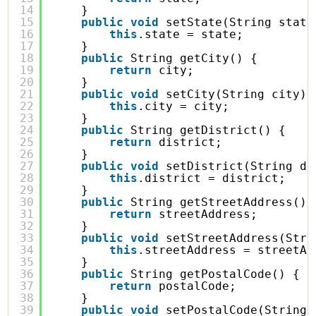
14
}
15
public
void
setState(String state
16
this
.state = state;
17
}
18
public
String getCity() {
19
return
city;
20
}
21
public
void
setCity(String city) 
22
this
.city = city;
23
}
24
public
String getDistrict() {
25
return
district;
26
}
27
public
void
setDistrict(String di
28
this
.district = district;
29
}
30
public
String getStreetAddress() 
31
return
streetAddress;
32
}
33
public
void
setStreetAddress(Stri
34
this
.streetAddress = streetAd
35
}
36
public
String getPostalCode() {
37
return
postalCode;
38
}
39
public
void
setPostalCode(String 