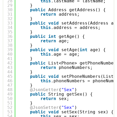
28
this
.lastName = lastName;
29
}
30
public
Address getAddress() {
31
return
address;
32
}
33
public
void
setAddress(Address ad
34
this
.address = address;
35
}
36
public
int
getAge() {
37
return
age;
38
}
39
public
void
setAge(
int
age) {
40
this
.age = age;
41
}
42
public
List<Phone> getPhoneNumber
43
return
phoneNumbers;
44
}
45
public
void
setPhoneNumbers(List<
46
this
.phoneNumbers = phoneNumb
47
}
48
@JsonGetter
(
"Sex"
)
49
public
String getSex() {
50
return
sex;
51
}
52
@JsonSetter
(
"Sex"
)
53
public
void
setSex(String sex) {
54
this
.sex = sex;