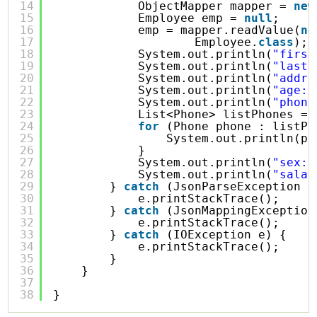
14
ObjectMapper mapper = 
new
15
Employee emp = 
null
;
16
emp = mapper.readValue(
ne
17
Employee.
class
);
18
System.out.println(
"first
19
System.out.println(
"lastN
20
System.out.println(
"addre
21
System.out.println(
"age: 
22
System.out.println(
"phone
23
List<Phone> listPhones = 
24
for
(Phone phone : listPh
25
System.out.println(ph
26
}
27
System.out.println(
"sex: 
28
System.out.println(
"salar
29
} 
catch
(JsonParseException e
30
e.printStackTrace();
31
} 
catch
(JsonMappingException
32
e.printStackTrace();
33
} 
catch
(IOException e) {
34
e.printStackTrace();
35
}
36
}
37
38
}