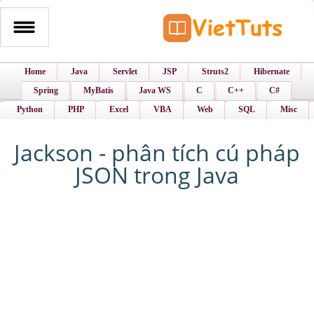
Home
Java
Servlet
JSP
Struts2
Hibernate
Spring
MyBatis
Java WS
C
C++
C#
Python
PHP
Excel
VBA
Web
SQL
Misc
Jackson - phân tích cú pháp
JSON trong Java