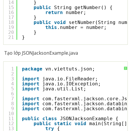
14
}
15
public
String getNumber() {
16
return
number;
17
}
18
public
void
setNumber(String numb
19
this
.number = number;
20
}
21
}
Tạo lớp JSONJacksonExample.java
1
package
vn.viettuts.json;
?
2
3
import
java.io.FileReader;
4
import
java.io.IOException;
5
import
java.util.List;
6
7
import
com.fasterxml.jackson.core.Jso
8
import
com.fasterxml.jackson.databind
9
import
com.fasterxml.jackson.databind
10
11
public
class
JSONJacksonExample {
12
public
static
void
main(String[] 
13
try
{