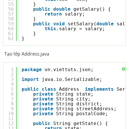
55
}
56
public
double
getSalary() {
57
return
salary;
58
}
59
public
void
setSalary(
double
sala
60
this
.salary = salary;
61
}
62
}
Tạo lớp Address.java
1
package
vn.viettuts.json;
?
2
3
import
java.io.Serializable;
4
5
public
class
Address  
implements
Seri
6
private
String state;
7
private
String city;
8
private
String district;
9
private
String streetAddress;
10
private
String postalCode;
11
12
public
String getState() {
13
return
state;