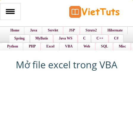
Home
Java
Servlet
JSP
Struts2
Hibernate
Spring
MyBatis
Java WS
C
C++
C#
Python
PHP
Excel
VBA
Web
SQL
Misc
Mở file excel trong VBA