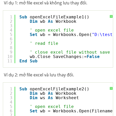
Ví dụ 1: mở file excel và không lưu thay đổi.
1
Sub
openExcelFileExample1()
?
2
Dim
wb 
As
Workbook
3
4
' open excel file
5
Set
wb = Workbooks.Open(
"D:\test\
6
7
' read file
8
9
' close excel file without save c
10
wb.Close SaveChanges:=
False
11
End
Sub
Ví dụ 2: mở file excel và lưu thay đổi.
1
Sub
openExcelFileExample2()
?
2
Dim
wb 
As
Workbook
3
Dim
ws 
As
Worksheet
4
5
' open excel file
6
Set
wb = Workbooks.Open(Filename:
7