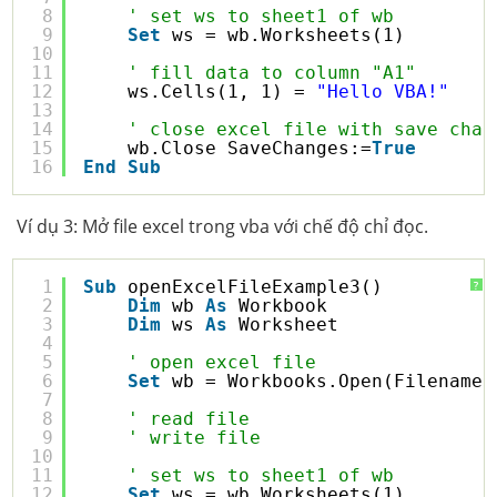
8
' set ws to sheet1 of wb
9
Set
ws = wb.Worksheets(1)
10
11
' fill data to column "A1"
12
ws.Cells(1, 1) = 
"Hello VBA!"
13
14
' close excel file with save chan
15
wb.Close SaveChanges:=
True
16
End
Sub
Ví dụ 3: Mở file excel trong vba với chế độ chỉ đọc.
1
Sub
openExcelFileExample3()
?
2
Dim
wb 
As
Workbook
3
Dim
ws 
As
Worksheet
4
5
' open excel file
6
Set
wb = Workbooks.Open(Filename:
7
8
' read file
9
' write file
10
11
' set ws to sheet1 of wb
12
Set
ws = wb.Worksheets(1)