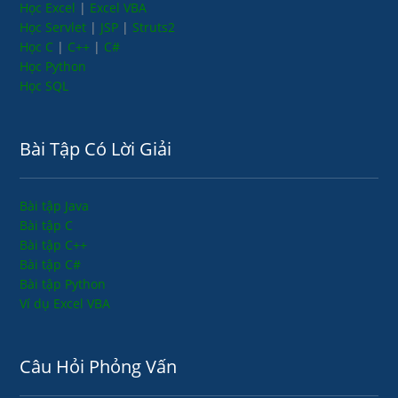
Học Excel
|
Excel VBA
Học Servlet
|
JSP
|
Struts2
Học C
|
C++
|
C#
Học Python
Học SQL
Bài Tập Có Lời Giải
Bài tập Java
Bài tập C
Bài tập C++
Bài tập C#
Bài tập Python
Ví dụ Excel VBA
Câu Hỏi Phỏng Vấn