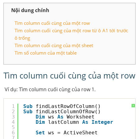
Nội dung chính
Tìm column cuối cùng của một row
Tìm column cuối cùng của một row từ ô A1 tới trước
ô trống
Tìm column cuối cùng của một sheet
Tìm số column của một table
Tìm column cuối cùng của một row
Ví dụ: Tìm column cuối cùng của row 1.
1
Sub
findLastRowOfColumn()
?
2
Sub
findLastColumnOfRow()
3
Dim
ws 
As
Worksheet
4
Dim
lastColumn 
As
Integer
5
6
Set
ws = ActiveSheet
7