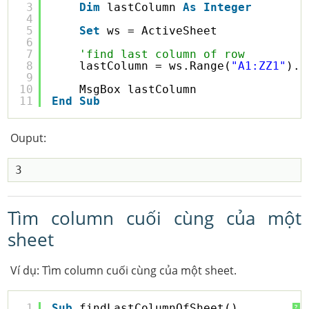
3
Dim
lastColumn 
As
Integer
4
5
Set
ws = ActiveSheet
6
7
'find last column of row
8
lastColumn = ws.Range(
"A1:ZZ1"
).
E
9
10
MsgBox lastColumn
11
End
Sub
Ouput:
Tìm column cuối cùng của một
sheet
Ví dụ: Tìm column cuối cùng của một sheet.
1
Sub
findLastColumnOfSheet()
?