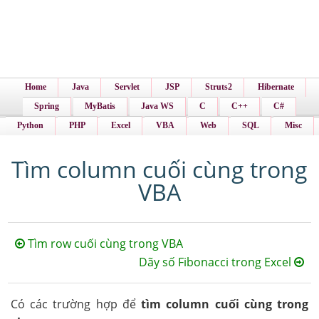
Home
Java
Servlet
JSP
Struts2
Hibernate
Spring
MyBatis
Java WS
C
C++
C#
Python
PHP
Excel
VBA
Web
SQL
Misc
Tìm column cuối cùng trong
VBA
Tìm row cuối cùng trong VBA
Dãy số Fibonacci trong Excel
Có các trường hợp để
tìm column cuối cùng trong