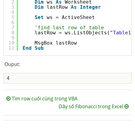
2
Dim
ws 
As
Worksheet
3
Dim
lastRow 
As
Integer
4
5
Set
ws = ActiveSheet
6
7
'find last row of table
8
lastRow = ws.ListObjects(
"Table1"
9
10
MsgBox lastRow
11
End
Sub
Ouput:
Tìm row cuối cùng trong VBA
Dãy số Fibonacci trong Excel