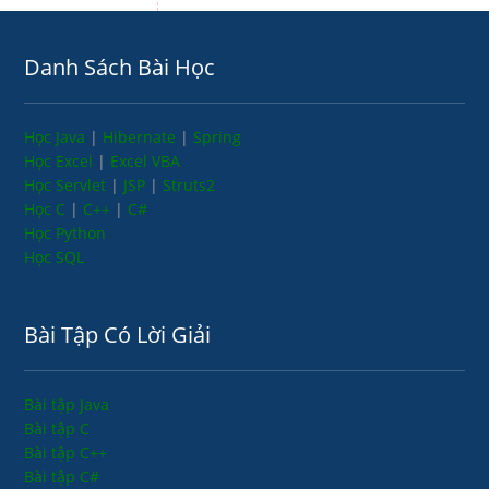
Danh Sách Bài Học
Học Java
|
Hibernate
|
Spring
Học Excel
|
Excel VBA
Học Servlet
|
JSP
|
Struts2
Học C
|
C++
|
C#
Học Python
Học SQL
Bài Tập Có Lời Giải
Bài tập Java
Bài tập C
Bài tập C++
Bài tập C#