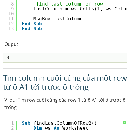
8
'find last column of row
9
lastColumn = ws.Cells(1, ws.Colum
10
11
MsgBox lastColumn
12
End
Sub
13
End
Sub
Ouput:
Tìm column cuối cùng của một row
từ ô A1 tới trước ô trống
Ví dụ: Tìm row cuối cùng của row 1 từ ô A1 tới ô trước ô
trống.
1
Sub
findLastColumnOfRow2()
?
2
Dim
ws 
As
Worksheet