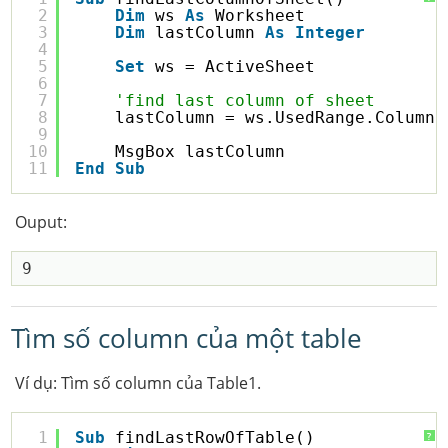
2
Dim
ws 
As
Worksheet
3
Dim
lastColumn 
As
Integer
4
5
Set
ws = ActiveSheet
6
7
'find last column of sheet
8
lastColumn = ws.UsedRange.Columns
9
10
MsgBox lastColumn
11
End
Sub
Ouput:
Tìm số column của một table
Ví dụ: Tìm số column của Table1.
1
Sub
findLastRowOfTable()
?