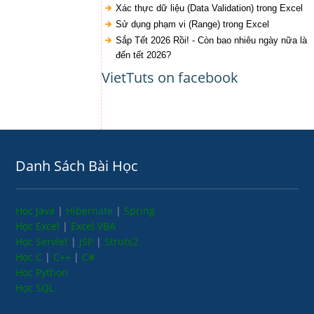
Xác thực dữ liệu (Data Validation) trong Excel
Sử dụng phạm vi (Range) trong Excel
Sắp Tết 2026 Rồi! - Còn bao nhiêu ngày nữa là
đến tết 2026?
VietTuts on facebook
Danh Sách Bài Học
Học Java
|
Hibernate
|
Spring
Học Excel
|
Excel VBA
Học Servlet
|
JSP
|
Struts2
Học C
|
C++
|
C#
Học Python
Học SQL