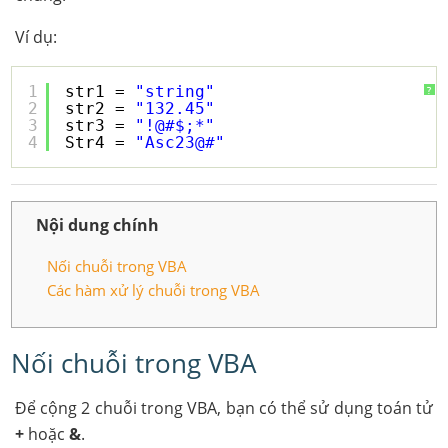
Ví dụ:
1
str1 = 
"string"
?
2
str2 = 
"132.45"
3
str3 = 
"!@#$;*"
4
Str4 = 
"Asc23@#"
Nội dung chính
Nối chuỗi trong VBA
Các hàm xử lý chuỗi trong VBA
Nối chuỗi trong VBA
Để cộng 2 chuỗi trong VBA, bạn có thể sử dụng toán tử
+
hoặc
&
.