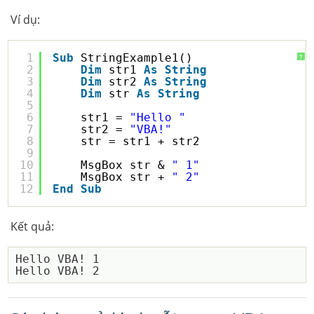
Ví dụ:
1
Sub
StringExample1()
?
2
Dim
str1 
As
String
3
Dim
str2 
As
String
4
Dim
str 
As
String
5
6
str1 = 
"Hello "
7
str2 = 
"VBA!"
8
str = str1 + str2
9
10
MsgBox str & 
" 1"
11
MsgBox str + 
" 2"
12
End
Sub
Kết quả:
Hello VBA! 1
