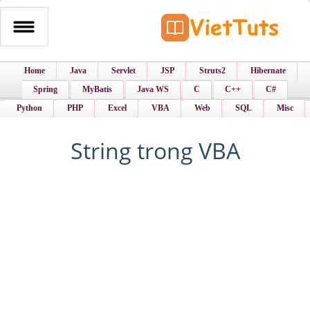
Home
Java
Servlet
JSP
Struts2
Hibernate
Spring
MyBatis
Java WS
C
C++
C#
Python
PHP
Excel
VBA
Web
SQL
Misc
String trong VBA