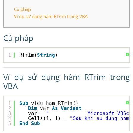
Cú pháp
Ví dụ sử dụng hàm RTrim trong VBA
Cú pháp
1
RTrim(
String
)
?
Ví dụ sử dụng hàm RTrim trong
VBA
1
Sub
vidu_ham_RTrim()
?
2
Dim
var 
As
Variant
3
var = 
"             Microsoft VBScr
4
Cells(1, 1) = 
"Sau khi su dung ham 
5
End
Sub