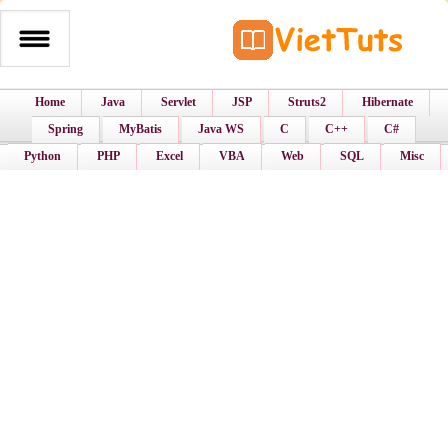
Home
Java
Servlet
JSP
Struts2
Hibernate
Spring
MyBatis
Java WS
C
C++
C#
Python
PHP
Excel
VBA
Web
SQL
Misc