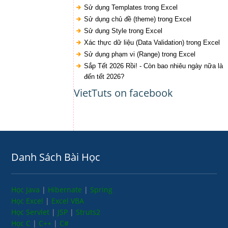
Sử dụng Templates trong Excel
Sử dụng chủ đề (theme) trong Excel
Sử dụng Style trong Excel
Xác thực dữ liệu (Data Validation) trong Excel
Sử dụng phạm vi (Range) trong Excel
Sắp Tết 2026 Rồi! - Còn bao nhiêu ngày nữa là
đến tết 2026?
VietTuts on facebook
Danh Sách Bài Học
Học Java
|
Hibernate
|
Spring
Học Excel
|
Excel VBA
Học Servlet
|
JSP
|
Struts2
Học C
|
C++
|
C#