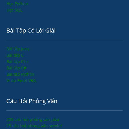
Học Python
Học SQL
Bài Tập Có Lời Giải
Bài tập Java
Bài tập C
Bài tập C++
Bài tập C#
Bài tập Python
Ví dụ Excel VBA
Câu Hỏi Phỏng Vấn
201 câu hỏi phỏng vấn java
25 câu hỏi phỏng vấn servlet