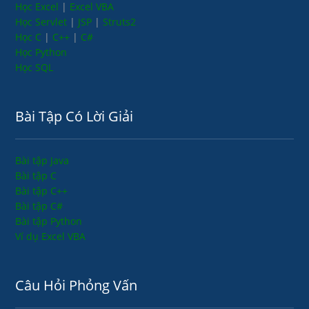
Học Excel
|
Excel VBA
Học Servlet
|
JSP
|
Struts2
Học C
|
C++
|
C#
Học Python
Học SQL
Bài Tập Có Lời Giải
Bài tập Java
Bài tập C
Bài tập C++
Bài tập C#
Bài tập Python
Ví dụ Excel VBA
Câu Hỏi Phỏng Vấn