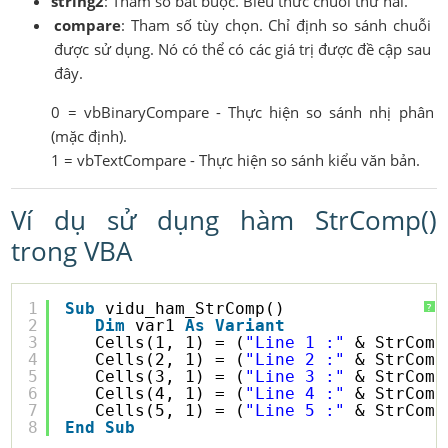
string2
: Tham số bắt buộc. Biểu thức chuỗi thứ hai.
compare
: Tham số tùy chọn. Chỉ định so sánh chuỗi
được sử dụng. Nó có thể có các giá trị được đề cập sau
đây.
0 = vbBinaryCompare - Thực hiện so sánh nhị phân
(mặc định).
1 = vbTextCompare - Thực hiện so sánh kiểu văn bản.
Ví dụ sử dụng hàm StrComp()
trong VBA
1
Sub
vidu_ham_StrComp()
?
2
Dim
var1 
As
Variant
3
Cells(1, 1) = (
"Line 1 :"
& StrComp
4
Cells(2, 1) = (
"Line 2 :"
& StrComp
5
Cells(3, 1) = (
"Line 3 :"
& StrComp
6
Cells(4, 1) = (
"Line 4 :"
& StrComp
7
Cells(5, 1) = (
"Line 5 :"
& StrComp
8
End
Sub