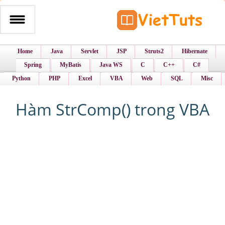
Home
Java
Servlet
JSP
Struts2
Hibernate
Spring
MyBatis
Java WS
C
C++
C#
Python
PHP
Excel
VBA
Web
SQL
Misc
Hàm StrComp() trong VBA