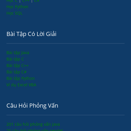
Học C
|
C++
|
C#
Học Python
Học SQL
Bài Tập Có Lời Giải
Bài tập Java
Bài tập C
Bài tập C++
Bài tập C#
Bài tập Python
Ví dụ Excel VBA
Câu Hỏi Phỏng Vấn
201 câu hỏi phỏng vấn java
25 câu hỏi phỏng vấn servlet