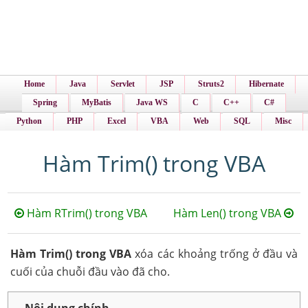
Home
Java
Servlet
JSP
Struts2
Hibernate
Spring
MyBatis
Java WS
C
C++
C#
Python
PHP
Excel
VBA
Web
SQL
Misc
Hàm Trim() trong VBA
Hàm RTrim() trong VBA
Hàm Len() trong VBA
Hàm Trim() trong VBA
xóa các khoảng trống ở đầu và
cuối của chuỗi đầu vào đã cho.