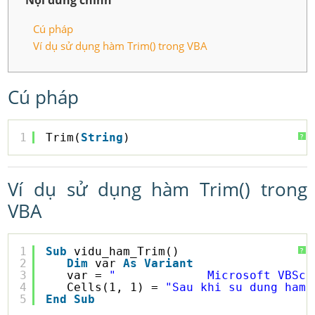
Nội dung chính
Cú pháp
Ví dụ sử dụng hàm Trim() trong VBA
Cú pháp
1
Trim(
String
)
?
Ví dụ sử dụng hàm Trim() trong
VBA
1
Sub
vidu_ham_Trim()
?
2
Dim
var 
As
Variant
3
var = 
"             Microsoft VBScr
4
Cells(1, 1) = 
"Sau khi su dung ham 
5
End
Sub