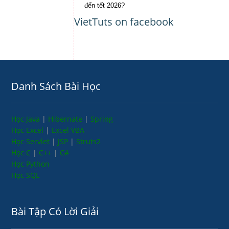
đến tết 2026?
VietTuts on facebook
Danh Sách Bài Học
Học Java
|
Hibernate
|
Spring
Học Excel
|
Excel VBA
Học Servlet
|
JSP
|
Struts2
Học C
|
C++
|
C#
Học Python
Học SQL
Bài Tập Có Lời Giải