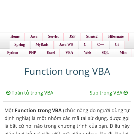
Home
Java
Servlet
JSP
Struts2
Hibernate
Spring
MyBatis
Java WS
C
C++
C#
Python
PHP
Excel
VBA
Web
SQL
Misc
Function trong VBA
Toán tử trong VBA
Sub trong VBA
Một
Function trong VBA
(chức năng do người dùng tự
định nghĩa) là một nhóm các mã tái sử dụng, được gọi
là bất cứ nơi nào trong chương trình của bạn. Điều này
giúp loại bỏ sự việc viết mã giống nhau lặp đi lặp lại.