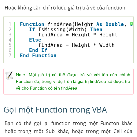
Hoặc không cần chỉ rõ kiểu giá trị trả về của function:
1
Function
findArea(Height 
As
Double
, 
Op
?
2
If
IsMissing(Width) 
Then
3
findArea = Height * Height
4
Else
5
findArea = Height * Width
6
End
If
7
End
Function
Note: Một giá trị có thể được trả về với tên của chính
Function đó, trong ví dụ trên là giá trị findArea sẽ được trả
về cho Function có tên findArea.
Gọi một Function trong VBA
Bạn có thể gọi lại function trong một Functon khác
hoặc trong một Sub khác, hoặc trong một Cell của