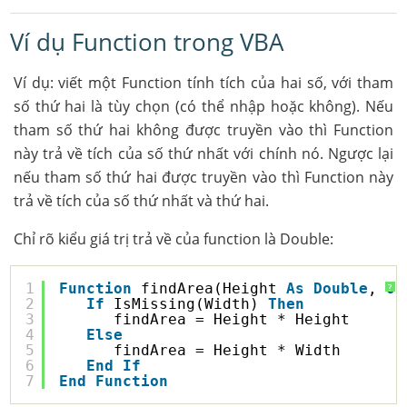
Ví dụ Function trong VBA
Ví dụ: viết một Function tính tích của hai số, với tham
số thứ hai là tùy chọn (có thể nhập hoặc không). Nếu
tham số thứ hai không được truyền vào thì Function
này trả về tích của số thứ nhất với chính nó. Ngược lại
nếu tham số thứ hai được truyền vào thì Function này
trả về tích của số thứ nhất và thứ hai.
Chỉ rõ kiểu giá trị trả về của function là Double:
1
Function
findArea(Height 
As
Double
, 
Op
?
2
If
IsMissing(Width) 
Then
3
findArea = Height * Height
4
Else
5
findArea = Height * Width
6
End
If
7
End
Function