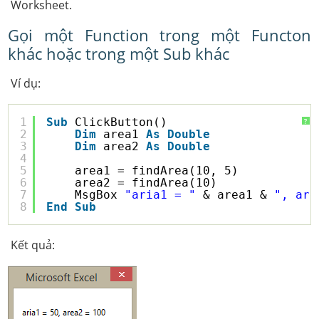
Worksheet.
Gọi một Function trong một Functon
khác hoặc trong một Sub khác
Ví dụ:
1
Sub
ClickButton()
?
2
Dim
area1 
As
Double
3
Dim
area2 
As
Double
4
5
area1 = findArea(10, 5)
6
area2 = findArea(10)
7
MsgBox 
"aria1 = "
& area1 & 
", are
8
End
Sub
Kết quả: