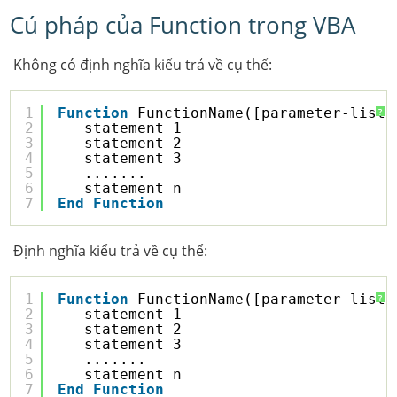
Cú pháp của Function trong VBA
Không có định nghĩa kiểu trả về cụ thể:
1
Function
FunctionName([parameter-list]
?
2
statement 1
3
statement 2
4
statement 3
5
.......
6
statement n
7
End
Function
Định nghĩa kiểu trả về cụ thể:
1
Function
FunctionName([parameter-list]
?
2
statement 1
3
statement 2
4
statement 3
5
.......
6
statement n
7
End
Function