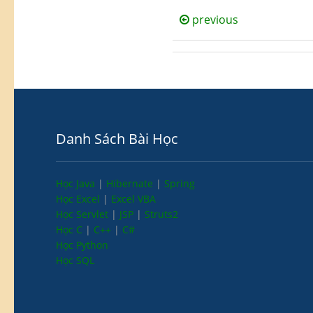
previous
Danh Sách Bài Học
Học Java
|
Hibernate
|
Spring
Học Excel
|
Excel VBA
Học Servlet
|
JSP
|
Struts2
Học C
|
C++
|
C#
Học Python
Học SQL