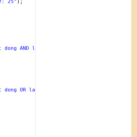
2: 25"
);
t dong AND la: 12"
);
t dong OR la: 61"
);