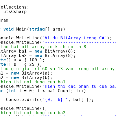
Collections;
tTutsCsharp
gram
c
void
Main(
string
[] args)
onsole.WriteLine(
"Vi du BitArray trong C#"
);
onsole.WriteLine(
"---------------------------
/tao hai bit array co kich co la 8
itArray ba1 = 
new
BitArray(8);
itArray ba2 = 
new
BitArray(8);
yte
[] a = { 100 };
yte
[] b = { 25 };
/luu giu gia tri 60 va 13 vao trong bit array
a1 = 
new
BitArray(a);
a2 = 
new
BitArray(b);
/hien thi noi dung cua ba1
onsole.WriteLine(
"Hien thi cac phan tu cua ba
or
(
int
i = 0; i < ba1.Count; i++)
Console.Write(
"{0, -6} "
, ba1[i]);
onsole.WriteLine();
/hien thi noi dung cua ba2