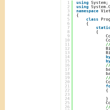
1
using
System;
2
using
System.
3
namespace
Vie
4
{
5
class
Pro
6
{
7
stati
8
{
9
C
10
C
11
/
12
B
13
B
14
b
15
b
16
/
17
b
18
b
19
/
20
C
21
f
22
{
23
24
}
25
C
26
/