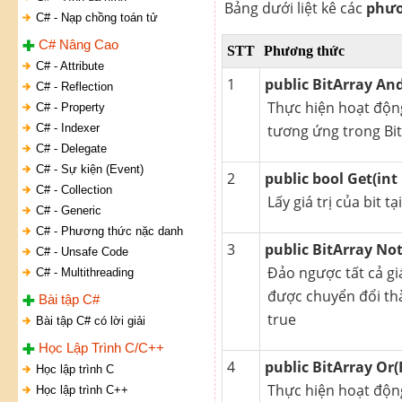
Bảng dưới liệt kê các
phươ
C# - Nạp chồng toán tử
C# Nâng Cao
STT
Phương thức
C# - Attribute
1
public BitArray And
C# - Reflection
Thực hiện hoạt động
C# - Property
C# - Indexer
tương ứng trong Bit
C# - Delegate
C# - Sự kiện (Event)
2
public bool Get(int 
C# - Collection
Lấy giá trị của bit t
C# - Generic
C# - Phương thức nặc danh
3
public BitArray Not
C# - Unsafe Code
Đảo ngược tất cả giá
C# - Multithreading
được chuyển đổi thà
Bài tập C#
true
Bài tập C# có lời giải
Học Lập Trình C/C++
4
public BitArray Or(
Học lập trình C
Thực hiện hoạt động
Học lập trình C++