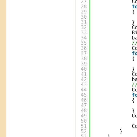
27
C
28
f
29
{
30
31
}
32
C
33
B
34
b
35
/
36
C
37
f
38
{
39
40
}
41
C
42
b
43
/
44
C
45
f
46
{
47
48
}
49
C
50
51
C
52
}
53
}