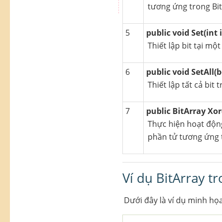
tương ứng trong Bit
5
public void Set(int 
Thiết lập bit tại một
6
public void SetAll(b
Thiết lập tất cả bit 
7
public BitArray Xor
Thực hiện hoạt động 
phần tử tương ứng t
Ví dụ BitArray t
Dưới đây là ví dụ minh họ