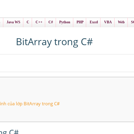
ình Online
ts
s
Java WS
C
C++
C#
Python
PHP
Excel
VBA
Web
S
BitArray trong C#
nh của lớp BitArray trong C#
ng C#