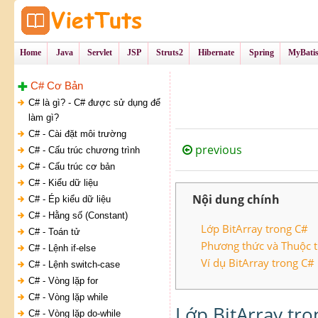
Tự Học Lập Tr
VietTu
Home
Java
Servlet
JSP
Struts2
Hibernate
Spring
MyBati
C# Cơ Bản
C# là gì? - C# được sử dụng để
làm gì?
C# - Cài đặt môi trường
previous
C# - Cấu trúc chương trình
C# - Cấu trúc cơ bản
C# - Kiểu dữ liệu
Nội dung chính
C# - Ép kiểu dữ liệu
C# - Hằng số (Constant)
Lớp BitArray trong C#
C# - Toán tử
Phương thức và Thuộc tí
C# - Lệnh if-else
Ví dụ BitArray trong C#
C# - Lệnh switch-case
C# - Vòng lặp for
C# - Vòng lặp while
Lớp BitArray tro
C# - Vòng lặp do-while