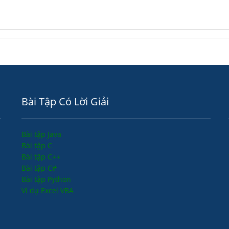
Bài Tập Có Lời Giải
Bài tập Java
Bài tập C
Bài tập C++
Bài tập C#
Bài tập Python
Ví dụ Excel VBA