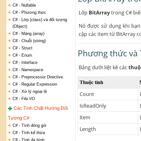
C# - Nullable
Lớp
BitArray
trong C# biểu
C# - Phương thức
C# - Lớp (class) và đối tượng
Nó được sử dụng khi bạn c
(Object)
cập các item từ BitArray c
C# - Mảng (array)
C# - Chuỗi (string)
C# - Struct
Phương thức và T
C# - Enum
C# - Interface
Bảng dưới liệt kê các
thuộ
C# - Namespace
C# - Preprocessor Directive
Thuộc tính
C# - Regular Expression
C# - Xử lý ngoại lệ
Count
C# - File I/O
IsReadOnly
Các Tính Chất Hướng Đối
Item
Tượng C#
C# - Tính đóng gói
Length
C# - Tính kế thừa
C# - Tính đa hình