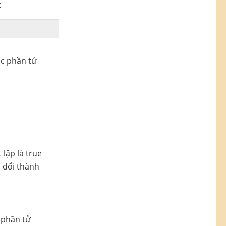
:
ác phần tử
 lập là true
n đổi thành
c phần tử