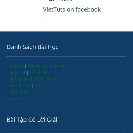
VietTuts on facebook
Danh Sách Bài Học
Học Java
|
Hibernate
|
Spring
Học Excel
|
Excel VBA
Học Servlet
|
JSP
|
Struts2
Học C
|
C++
|
C#
Học Python
Học SQL
Bài Tập Có Lời Giải