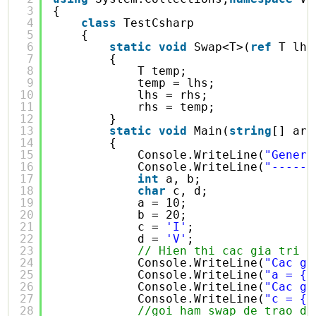
3
{
4
class
TestCsharp
5
{
6
static
void
Swap<T>(
ref
T lhs
7
{
8
T temp;
9
temp = lhs;
10
lhs = rhs;
11
rhs = temp;
12
}
13
static
void
Main(
string
[] arg
14
{
15
Console.WriteLine(
"Generi
16
Console.WriteLine(
"------
17
int
a, b;
18
char
c, d;
19
a = 10;
20
b = 20;
21
c = 
'I'
;
22
d = 
'V'
;
23
// Hien thi cac gia tri t
24
Console.WriteLine(
"Cac gi
25
Console.WriteLine(
"a = {0
26
Console.WriteLine(
"Cac gi
27
Console.WriteLine(
"c = {0
28
//goi ham swap de trao do