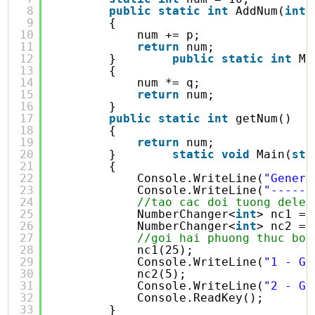
8
public
static
int
AddNum(
int
9
{
10
num += p;
11
return
num;
12
}        
public
static
int
Mu
13
{
14
num *= q;
15
return
num;
16
}
17
public
static
int
getNum()
18
{
19
return
num;
20
}        
static
void
Main(
str
21
{
22
Console.WriteLine(
"Generi
23
Console.WriteLine(
"------
24
//tao cac doi tuong deleg
25
NumberChanger<
int
> nc1 = 
26
NumberChanger<
int
> nc2 = 
27
//goi hai phuong thuc boi
28
nc1(25);
29
Console.WriteLine(
"1 - Gi
30
nc2(5);
31
Console.WriteLine(
"2 - Gi
32
Console.ReadKey();
33
}