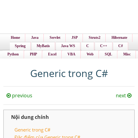
Home
Java
Servlet
JSP
Struts2
Hibernate
Spring
MyBatis
Java WS
C
C++
C#
Python
PHP
Excel
VBA
Web
SQL
Misc
Generic trong C#
previous
next
Nội dung chính
Generic trong C#
Đặc điểm của Generic trong C#