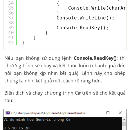
34
{
35
Console.Write(charArr
36
}
37
Console.WriteLine();
38
39
Console.ReadKey();
40
}
41
}
42
}
Nếu bạn không sử dụng lệnh
Console.ReadKey();
thì
chương trình sẽ chạy và kết thúc luôn (nhanh quá đến
nỗi bạn không kịp nhìn kết quả). Lệnh này cho phép
chúng ta nhìn kết quả một cách rõ ràng hơn.
Biên dịch và chạy chương trình C# trên sẽ cho kết quả
sau: