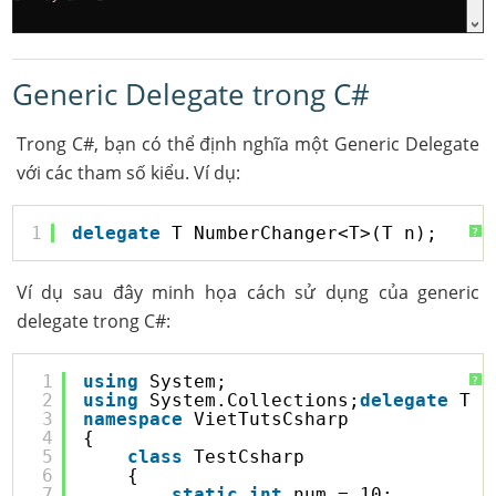
Generic Delegate trong C#
Trong C#, bạn có thể định nghĩa một Generic Delegate
với các tham số kiểu. Ví dụ:
1
delegate
T NumberChanger<T>(T n);
?
Ví dụ sau đây minh họa cách sử dụng của generic
delegate trong C#:
1
using
System;
?
2
using
System.Collections;
delegate
T N
3
namespace
VietTutsCsharp
4
{
5
class
TestCsharp
6
{
7
static
int
num = 10;