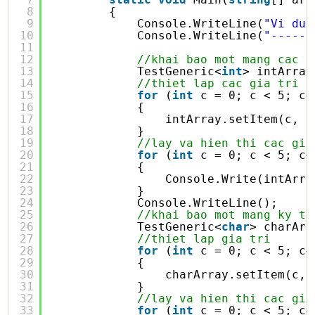
8
{
9
Console.WriteLine(
"Vi du 
10
Console.WriteLine(
"------
11
12
//khai bao mot mang cac s
13
TestGeneric<
int
> intArray
14
//thiet lap cac gia tri
15
for
(
int
c = 0; c < 5; c+
16
{
17
intArray.setItem(c, c
18
}
19
//lay va hien thi cac gia
20
for
(
int
c = 0; c < 5; c+
21
{
22
Console.Write(intArra
23
}
24
Console.WriteLine();
25
//khai bao mot mang ky tu
26
TestGeneric<
char
> charArr
27
//thiet lap gia tri
28
for
(
int
c = 0; c < 5; c+
29
{
30
charArray.setItem(c, 
31
}
32
//lay va hien thi cac gia
33
for
(
int
c = 0; c < 5; c+