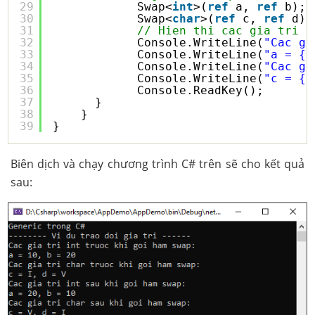
29
Swap<
int
>(
ref
a, 
ref
b);
30
Swap<
char
>(
ref
c, 
ref
d);
31
// Hien thi cac gia tri s
32
Console.WriteLine(
"Cac gi
33
Console.WriteLine(
"a = {0
34
Console.WriteLine(
"Cac gi
35
Console.WriteLine(
"c = {0
36
Console.ReadKey();
37
}
38
}
39
}
Biên dịch và chạy chương trình C# trên sẽ cho kết quả
sau: