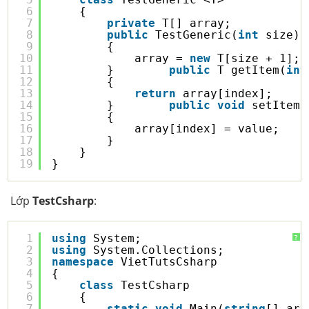
6
{
7
private
T[] array;
8
public
TestGeneric(
int
size)
9
{
10
array = 
new
T[size + 1];
11
}        
public
T getItem(
int
12
{
13
return
array[index];
14
}        
public
void
setItem(
15
{
16
array[index] = value;
17
}
18
}
19
}
Lớp
TestCsharp
:
1
using
System;
?
2
using
System.Collections;
3
namespace
VietTutsCsharp
4
{
5
class
TestCsharp
6
{
7
static
void
Main(
string
[] arg