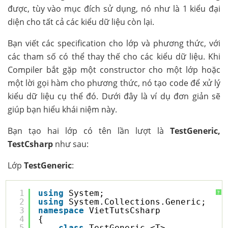
được, tùy vào mục đích sử dụng, nó như là 1 kiểu đại
diện cho tất cả các kiểu dữ liệu còn lại.
Bạn viết các specification cho lớp và phương thức, với
các tham số có thể thay thế cho các kiểu dữ liệu. Khi
Compiler bắt gặp một constructor cho một lớp hoặc
một lời gọi hàm cho phương thức, nó tạo code để xử lý
kiểu dữ liệu cụ thể đó. Dưới đây là ví dụ đơn giản sẽ
giúp bạn hiểu khái niệm này.
Bạn tạo hai lớp có tên lần lượt là
TestGeneric,
TestCsharp
như sau:
Lớp
TestGeneric
:
1
using
System;
?
2
using
System.Collections.Generic;
3
namespace
VietTutsCsharp
4
{
5
class
TestGeneric <T>