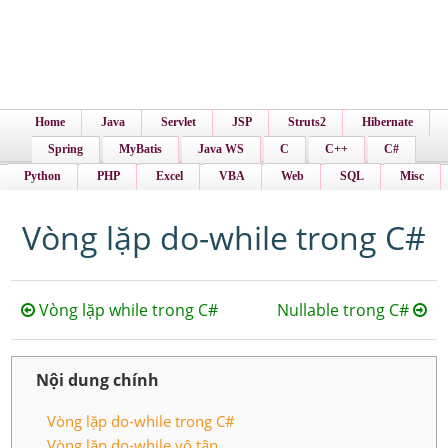
Home
Java
Servlet
JSP
Struts2
Hibernate
Spring
MyBatis
Java WS
C
C++
C#
Python
PHP
Excel
VBA
Web
SQL
Misc
Vòng lặp do-while trong C#
Vòng lặp while trong C#
Nullable trong C#
Nội dung chính
Vòng lặp do-while trong C#
Vòng lặp do-while vô tận