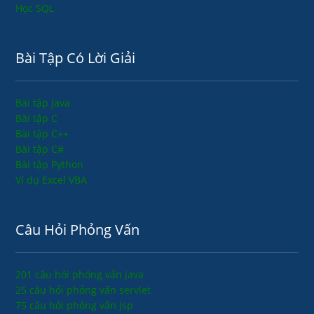
Học SQL
Bài Tập Có Lời Giải
Bài tập Java
Bài tập C
Bài tập C++
Bài tập C#
Bài tập Python
Ví dụ Excel VBA
Câu Hỏi Phỏng Vấn
201 câu hỏi phỏng vấn java
25 câu hỏi phỏng vấn servlet
75 câu hỏi phỏng vấn jsp