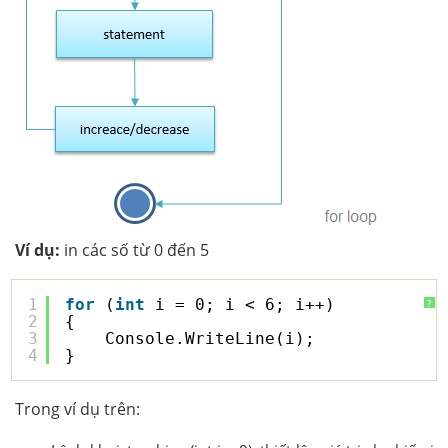
Ví dụ:
in các số từ 0 đến 5
1
for
(
int
i = 0; i < 6; i++) 
?
2
{
3
Console.WriteLine(i);
4
}
Trong ví dụ trên: