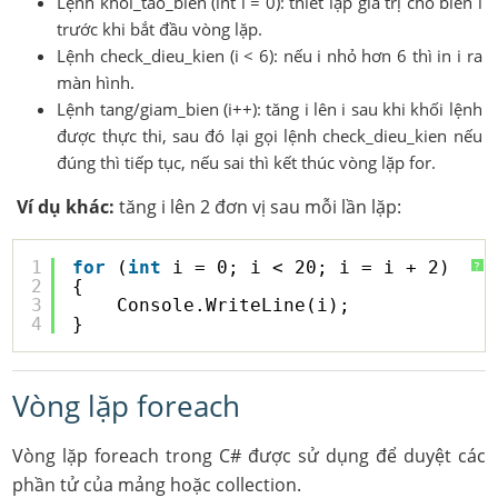
Lệnh khoi_tao_bien (int i = 0): thiết lập giá trị cho biến i
trước khi bắt đầu vòng lặp.
Lệnh check_dieu_kien (i < 6): nếu i nhỏ hơn 6 thì in i ra
màn hình.
Lệnh tang/giam_bien (i++): tăng i lên i sau khi khối lệnh
được thực thi, sau đó lại gọi lệnh check_dieu_kien nếu
đúng thì tiếp tục, nếu sai thì kết thúc vòng lặp for.
Ví dụ khác:
tăng i lên 2 đơn vị sau mỗi lần lặp:
1
for
(
int
i = 0; i < 20; i = i + 2) 
?
2
{
3
Console.WriteLine(i);
4
}
Vòng lặp foreach
Vòng lặp foreach trong C# được sử dụng để duyệt các
phần tử của mảng hoặc collection.