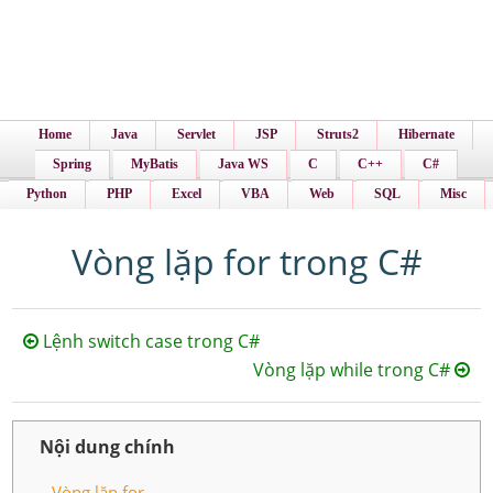
Home
Java
Servlet
JSP
Struts2
Hibernate
Spring
MyBatis
Java WS
C
C++
C#
Python
PHP
Excel
VBA
Web
SQL
Misc
Vòng lặp for trong C#
Lệnh switch case trong C#
Vòng lặp while trong C#
Nội dung chính
Vòng lặp for