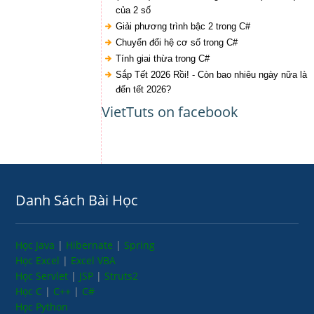
của 2 số
Giải phương trình bậc 2 trong C#
Chuyển đổi hệ cơ số trong C#
Tính giai thừa trong C#
Sắp Tết 2026 Rồi! - Còn bao nhiêu ngày nữa là
đến tết 2026?
VietTuts on facebook
Danh Sách Bài Học
Học Java
|
Hibernate
|
Spring
Học Excel
|
Excel VBA
Học Servlet
|
JSP
|
Struts2
Học C
|
C++
|
C#
Học Python