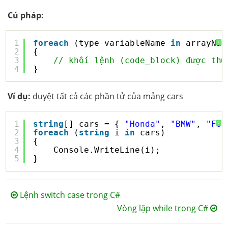
Cú pháp:
1
foreach
(type variableName 
in
arrayNam
?
2
{
3
// khối lệnh (code_block) được thự
4
}
Ví dụ:
duyệt tất cả các phần tử của mảng cars
1
string
[] cars = { 
"Honda"
, 
"BMW"
, 
"For
?
2
foreach
(
string
i 
in
cars)
3
{
4
Console.WriteLine(i);
5
}
Lệnh switch case trong C#
Vòng lặp while trong C#