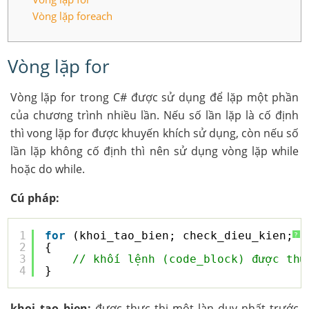
Vòng lặp foreach
Vòng lặp for
Vòng lặp for trong C# được sử dụng để lặp một phần
của chương trình nhiều lần. Nếu số lần lặp là cố định
thì vong lặp for được khuyến khích sử dụng, còn nếu số
lần lặp không cố định thì nên sử dụng vòng lặp while
hoặc do while.
Cú pháp:
1
for
(khoi_tao_bien; check_dieu_kien; t
?
2
{
3
// khối lệnh (code_block) được thự
4
}
khoi_tao_bien:
được thực thi một làn duy nhất trước