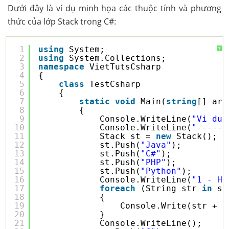
Dưới đây là ví dụ minh họa các thuộc tính và phương
thức của lớp Stack trong C#:
1
using
System;
?
2
using
System.Collections;
3
namespace
VietTutsCsharp
4
{
5
class
TestCsharp
6
{
7
static
void
Main(
string
[] arg
8
{
9
Console.WriteLine(
"Vi du 
10
Console.WriteLine(
"------
11
Stack st = 
new
Stack();
12
st.Push(
"Java"
);
13
st.Push(
"C#"
);
14
st.Push(
"PHP"
);
15
st.Push(
"Python"
);
16
Console.WriteLine(
"1 - Hi
17
foreach
(String str 
in
st
18
{
19
Console.Write(str + 
"
20
}
21
Console.WriteLine();