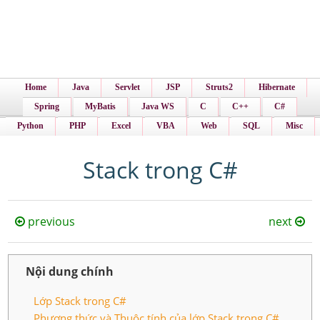
Home
Java
Servlet
JSP
Struts2
Hibernate
Spring
MyBatis
Java WS
C
C++
C#
Python
PHP
Excel
VBA
Web
SQL
Misc
Stack trong C#
previous
next
Nội dung chính
Lớp Stack trong C#
Phương thức và Thuộc tính của lớp Stack trong C#