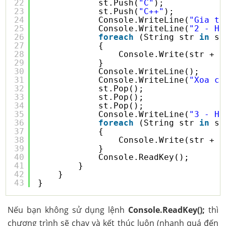
22
st.Push(
"C"
);
23
st.Push(
"C++"
);
24
Console.WriteLine(
"Gia tr
25
Console.WriteLine(
"2 - Hi
26
foreach
(String str 
in
st
27
{
28
Console.Write(str + 
"
29
}
30
Console.WriteLine();
31
Console.WriteLine(
"Xoa ca
32
st.Pop();
33
st.Pop();
34
st.Pop();
35
Console.WriteLine(
"3 - Hi
36
foreach
(String str 
in
st
37
{
38
Console.Write(str + 
"
39
}
40
Console.ReadKey();
41
}
42
}
43
}
Nếu bạn không sử dụng lệnh
Console.ReadKey();
thì
chương trình sẽ chạy và kết thúc luôn (nhanh quá đến