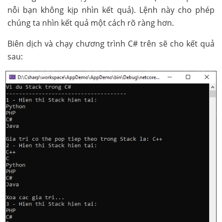
nỗi bạn không kịp nhìn kết quả). Lệnh này cho phép
chúng ta nhìn kết quả một cách rõ ràng hơn.
Biên dịch và chạy chương trình C# trên sẽ cho kết quả
sau: