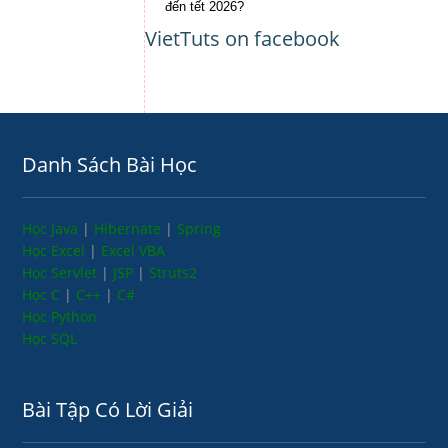
đến tết 2026?
VietTuts on facebook
Danh Sách Bài Học
Học Java
|
Hibernate
|
Spring
Học Excel
|
Excel VBA
Học Servlet
|
JSP
|
Struts2
Học C
|
C++
|
C#
Học Python
Học SQL
Bài Tập Có Lời Giải