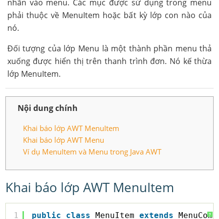
nhãn vào menu. Các mục được sử dụng trong menu
phải thuộc về MenuItem hoặc bất kỳ lớp con nào của
nó.
Đối tượng của lớp Menu là một thành phần menu thả
xuống được hiển thị trên thanh trình đơn. Nó kế thừa
lớp MenuItem.
Nội dung chính
Khai báo lớp AWT MenuItem
Khai báo lớp AWT Menu
Ví dụ MenuItem và Menu trong Java AWT
Khai báo lớp AWT MenuItem
1
public
class
MenuItem 
extends
MenuComp
?