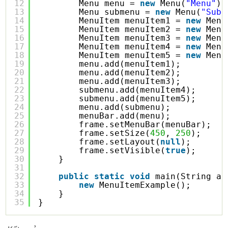
12
Menu menu = 
new
Menu(
"Menu"
);
13
Menu submenu = 
new
Menu(
"Sub 
14
MenuItem menuItem1 = 
new
Menu
15
MenuItem menuItem2 = 
new
Menu
16
MenuItem menuItem3 = 
new
Menu
17
MenuItem menuItem4 = 
new
Menu
18
MenuItem menuItem5 = 
new
Menu
19
menu.add(menuItem1);
20
menu.add(menuItem2);
21
menu.add(menuItem3);
22
submenu.add(menuItem4);
23
submenu.add(menuItem5);
24
menu.add(submenu);
25
menuBar.add(menu);
26
frame.setMenuBar(menuBar);
27
frame.setSize(
450
, 
250
);
28
frame.setLayout(
null
);
29
frame.setVisible(
true
);
30
}
31
32
public
static
void
main(String ar
33
new
MenuItemExample();
34
}
35
}