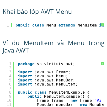
Khai báo lớp AWT Menu
1
public
class
Menu 
extends
MenuItem 
imp
?
Ví dụ MenuItem và Menu trong
Java AWT
1
package
vn.viettuts.awt;
?
2
3
import
java.awt.Frame;
4
import
java.awt.Menu;
5
import
java.awt.MenuBar;
6
import
java.awt.MenuItem;
7
8
public
class
MenuItemExample {
9
public
MenuItemExample() {
10
Frame frame = 
new
Frame(
"Ví d
11
MenuBar menuBar = 
new
MenuBar