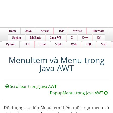
Home
Java
Servlet
JSP
Struts2
Hibernate
Spring
MyBatis
Java WS
C
C++
C#
Python
PHP
Excel
VBA
Web
SQL
Misc
MenuItem và Menu trong
Java AWT
Scrollbar trong Java AWT
PopupMenu trong Java AWT
Đối tượng của lớp MenuItem thêm một mục menu có