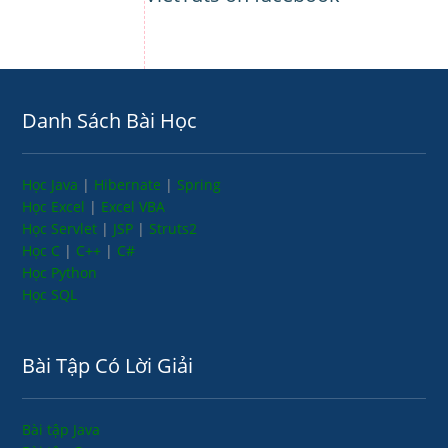
Danh Sách Bài Học
Học Java
|
Hibernate
|
Spring
Học Excel
|
Excel VBA
Học Servlet
|
JSP
|
Struts2
Học C
|
C++
|
C#
Học Python
Học SQL
Bài Tập Có Lời Giải
Bài tập Java