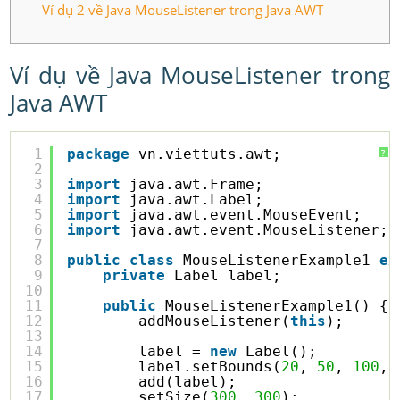
Ví dụ 2 về Java MouseListener trong Java AWT
Ví dụ về Java MouseListener trong
Java AWT
1
package
vn.viettuts.awt;
?
2
3
import
java.awt.Frame;
4
import
java.awt.Label;
5
import
java.awt.event.MouseEvent;
6
import
java.awt.event.MouseListener;
7
8
public
class
MouseListenerExample1 
ex
9
private
Label label;
10
11
public
MouseListenerExample1() {
12
addMouseListener(
this
);
13
14
label = 
new
Label();
15
label.setBounds(
20
, 
50
, 
100
, 
16
add(label);
17
setSize(
300
, 
300
);