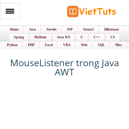
Home
Java
Servlet
JSP
Struts2
Hibernate
Spring
MyBatis
Java WS
C
C++
C#
Python
PHP
Excel
VBA
Web
SQL
Misc
MouseListener trong Java
AWT