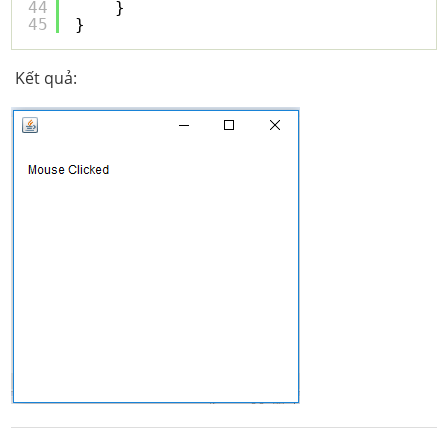
44
}
45
}
Kết quả: