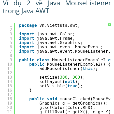
Ví dụ 2 về Java MouseListener
trong Java AWT
1
package
vn.viettuts.awt;
?
2
3
import
java.awt.Color;
4
import
java.awt.Frame;
5
import
java.awt.Graphics;
6
import
java.awt.event.MouseEvent;
7
import
java.awt.event.MouseListener;
8
9
public
class
MouseListenerExample2 
ex
10
public
MouseListenerExample2() {
11
addMouseListener(
this
);
12
13
setSize(
300
, 
300
);
14
setLayout(
null
);
15
setVisible(
true
);
16
}
17
18
public
void
mouseClicked(MouseEve
19
Graphics g = getGraphics();
20
g.setColor(Color.RED);
21
g.fillOval(e.getX(), e.getY()