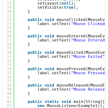
18
setLayout(
null
);
19
setVisible(
true
);
20
}
21
22
public
void
mouseClicked(MouseEve
23
label.setText(
"Mouse Clicked"
24
}
25
26
public
void
mouseEntered(MouseEve
27
label.setText(
"Mouse Entered"
28
}
29
30
public
void
mouseExited(MouseEven
31
label.setText(
"Mouse Exited"
)
32
}
33
34
public
void
mousePressed(MouseEve
35
label.setText(
"Mouse Pressed"
36
}
37
38
public
void
mouseReleased(MouseEv
39
label.setText(
"Mouse Released
40
}
41
42
public
static
void
main(String[] 
43
new
MouseListenerExample1();