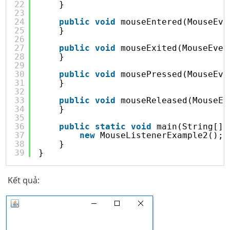
22
}
23
24
public
void
mouseEntered(MouseEve
25
}
26
27
public
void
mouseExited(MouseEven
28
}
29
30
public
void
mousePressed(MouseEve
31
}
32
33
public
void
mouseReleased(MouseEv
34
}
35
36
public
static
void
main(String[] 
37
new
MouseListenerExample2();
38
}
39
}
Kết quả: