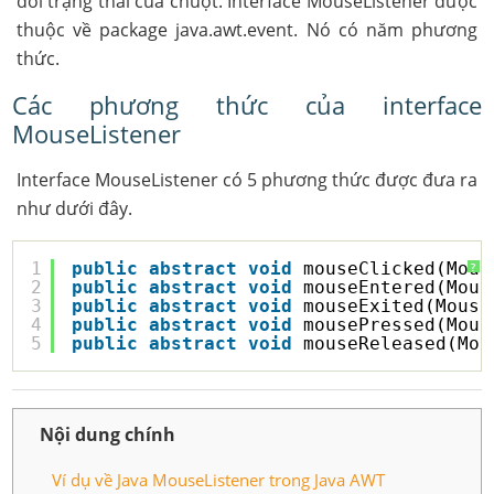
đổi trạng thái của chuột. Interface MouseListener được
thuộc về package java.awt.event. Nó có năm phương
thức.
Các phương thức của interface
MouseListener
Interface MouseListener có 5 phương thức được đưa ra
như dưới đây.
1
public
abstract
void
mouseClicked(Mous
?
2
public
abstract
void
mouseEntered(Mous
3
public
abstract
void
mouseExited(Mouse
4
public
abstract
void
mousePressed(Mous
5
public
abstract
void
mouseReleased(Mou
Nội dung chính
Ví dụ về Java MouseListener trong Java AWT