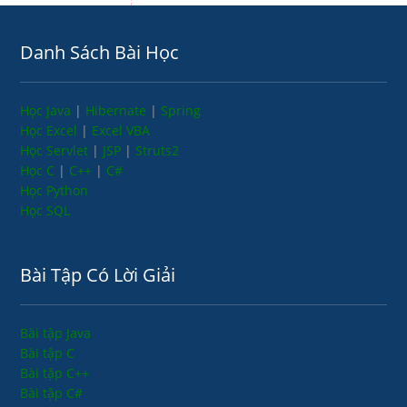
Danh Sách Bài Học
Học Java
|
Hibernate
|
Spring
Học Excel
|
Excel VBA
Học Servlet
|
JSP
|
Struts2
Học C
|
C++
|
C#
Học Python
Học SQL
Bài Tập Có Lời Giải
Bài tập Java
Bài tập C
Bài tập C++
Bài tập C#