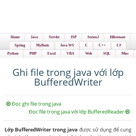
Home
Java
Servlet
JSP
Struts2
Hibernate
Spring
MyBatis
Java WS
C
C++
C#
Python
PHP
Excel
VBA
Web
SQL
Misc
Ghi file trong java với lớp
BufferedWriter
Đọc ghi file trong java
Đọc file trong java với lớp BufferedReader
Lớp BufferedWriter trong java
được sử dụng để cung