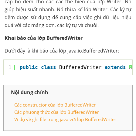
cấp bộ đệm cho các các thể hiện của lớp Writer. Nó
giúp hiệu suất nhanh. Nó thừa kế lớp Writer. Các ký tự
đệm được sử dụng để cung cấp việc ghi dữ liệu hiệu
quả với các mảng đơn, các ký tự và chuỗi.
Khai báo của lớp BufferedWriter
Dưới đây là khi báo của lớp Java.io.BufferedWriter:
1
public
class
BufferedWriter 
extends
Wr
?
Nội dung chính
Các constructor của lớp BufferedWriter
Các phương thức của lớp BufferedWriter
Ví dụ về ghi file trong java với lớp BufferedWriter