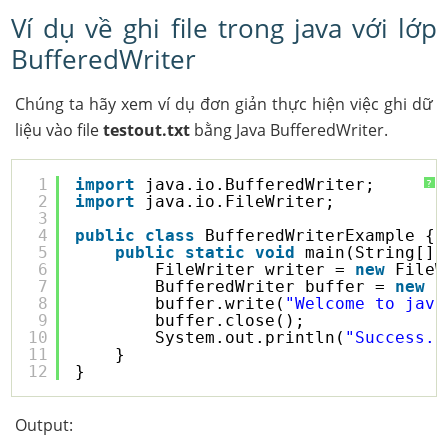
Ví dụ về ghi file trong java với lớp
BufferedWriter
Chúng ta hãy xem ví dụ đơn giản thực hiện việc ghi dữ
liệu vào file
testout.txt
bằng Java BufferedWriter.
1
import
java.io.BufferedWriter;
?
2
import
java.io.FileWriter;
3
4
public
class
BufferedWriterExample {
5
public
static
void
main(String[] 
6
FileWriter writer = 
new
FileW
7
BufferedWriter buffer = 
new
B
8
buffer.write(
"Welcome to java
9
buffer.close();
10
System.out.println(
"Success..
11
}
12
}
Output: