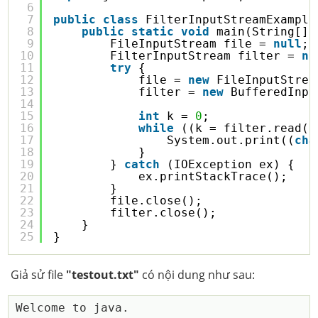
6
7
public
class
FilterInputStreamExample
8
public
static
void
main(String[] 
9
FileInputStream file = 
null
;
10
FilterInputStream filter = 
nu
11
try
{
12
file = 
new
FileInputStrea
13
filter = 
new
BufferedInpu
14
15
int
k = 
0
;
16
while
((k = filter.read()
17
System.out.print((
cha
18
}
19
} 
catch
(IOException ex) {
20
ex.printStackTrace();
21
}
22
file.close();
23
filter.close();
24
}
25
}
Giả sử file
"testout.txt"
có nội dung như sau: