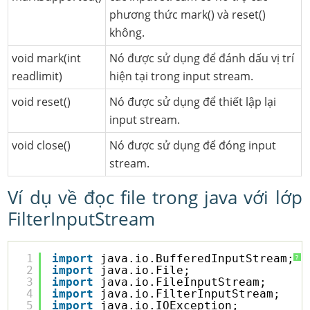
phương thức mark() và reset()
không.
void mark(int
Nó được sử dụng để đánh dấu vị trí
readlimit)
hiện tại trong input stream.
void reset()
Nó được sử dụng để thiết lập lại
input stream.
void close()
Nó được sử dụng để đóng input
stream.
Ví dụ về đọc file trong java với lớp
FilterInputStream
1
import
java.io.BufferedInputStream;
?
2
import
java.io.File;
3
import
java.io.FileInputStream;
4
import
java.io.FilterInputStream;
5
import
java.io.IOException;