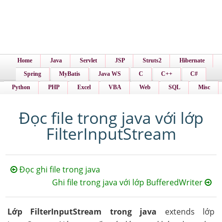
Home
Java
Servlet
JSP
Struts2
Hibernate
Spring
MyBatis
Java WS
C
C++
C#
Python
PHP
Excel
VBA
Web
SQL
Misc
Đọc file trong java với lớp
FilterInputStream
Đọc ghi file trong java
Ghi file trong java với lớp BufferedWriter
Lớp FilterInputStream trong java
extends lớp