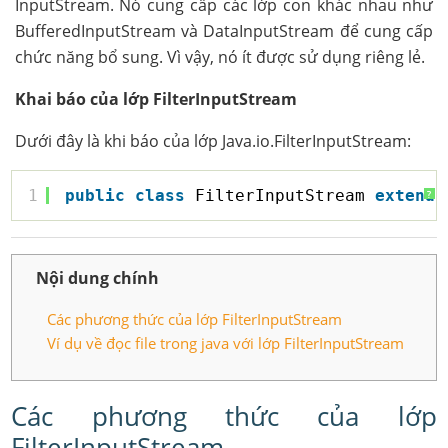
InputStream. Nó cung cấp các lớp con khác nhau như
BufferedInputStream và DataInputStream để cung cấp
chức năng bổ sung. Vì vậy, nó ít được sử dụng riêng lẻ.
Khai báo của lớp FilterInputStream
Dưới đây là khi báo của lớp Java.io.FilterInputStream:
1
public
class
FilterInputStream 
extends
?
Nội dung chính
Các phương thức của lớp FilterInputStream
Ví dụ về đọc file trong java với lớp FilterInputStream
Các phương thức của lớp
FilterInputStream