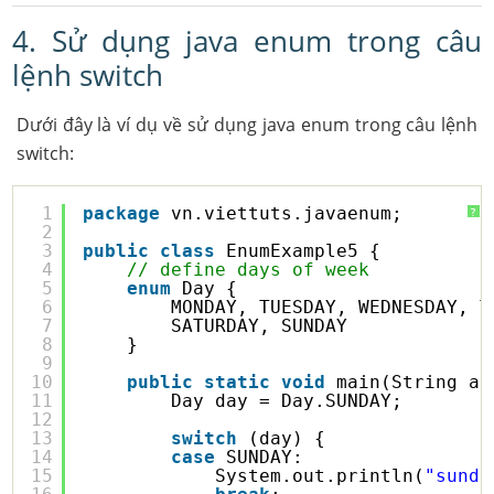
4. Sử dụng java enum trong câu
lệnh switch
Dưới đây là ví dụ về sử dụng java enum trong câu lệnh
switch:
1
package
vn.viettuts.javaenum;
?
2
3
public
class
EnumExample5 {
4
// define days of week
5
enum
Day {
6
MONDAY, TUESDAY, WEDNESDAY, T
7
SATURDAY, SUNDAY
8
}
9
10
public
static
void
main(String ar
11
Day day = Day.SUNDAY;
12
13
switch
(day) {
14
case
SUNDAY:
15
System.out.println(
"sunda