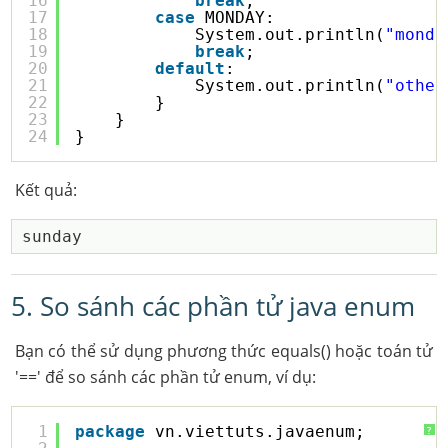
16
break
;
17
case
MONDAY:
18
System.out.println(
"monda
19
break
;
20
default
:
21
System.out.println(
"other
22
}
23
}
24
}
Kết quả:
5. So sánh các phần tử java enum
Bạn có thể sử dụng phương thức equals() hoặc toán tử
'==' để so sánh các phần tử enum, ví dụ:
1
package
vn.viettuts.javaenum;
?