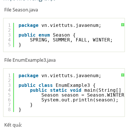
File Season.java
1
package
vn.viettuts.javaenum;
?
2
3
public
enum
Season {
4
SPRING, SUMMER, FALL, WINTER;
5
}
File EnumExample3.java
1
package
vn.viettuts.javaenum;
?
2
3
public
class
EnumExample3 {
4
public
static
void
main(String[] a
5
Season season = Season.WINTER;
6
System.out.println(season);
7
}
8
}
Kết quả: