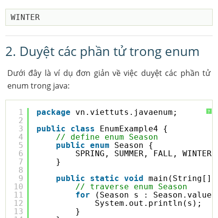
2. Duyệt các phần tử trong enum
Dưới đây là ví dụ đơn giản về việc duyệt các phần tử
enum trong java:
1
package
vn.viettuts.javaenum;
?
2
3
public
class
EnumExample4 {
4
// define enum Season
5
public
enum
Season {
6
SPRING, SUMMER, FALL, WINTER
7
}
8
9
public
static
void
main(String[] 
10
// traverse enum Season
11
for
(Season s : Season.values
12
System.out.println(s);
13
}