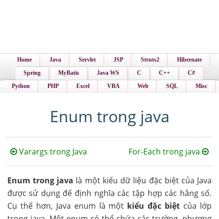
Home
Java
Servlet
JSP
Struts2
Hibernate
Spring
MyBatis
Java WS
C
C++
C#
Python
PHP
Excel
VBA
Web
SQL
Misc
Enum trong java
Varargs trong Java
For-Each trong java
Enum trong java
là một kiểu dữ liệu đặc biệt của Java
được sử dụng để định nghĩa các tập hợp các hằng số.
Cụ thể hơn, Java enum là một
kiểu đặc biệt
của lớp
trong java. Một enum có thể chứa các trường, phương