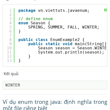
1
package
vn.viettuts.javaenum;
?
2
3
// define enum
4
enum
Season {
5
SPRING, SUMMER, FALL, WINTER;
6
}
7
8
public
class
EnumExample2 {
9
public
static
void
main(String[] 
10
Season season = Season.WINTER
11
System.out.println(season);
12
}
13
}
Kết quả:
Ví dụ enum trong java: định nghĩa trong
một file riêng biệt