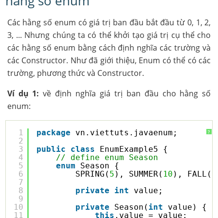
hằng số enum
Các hằng số enum có giá trị ban đầu bắt đầu từ 0, 1, 2,
3, ... Nhưng chúng ta có thể khởi tạo giá trị cụ thể cho
các hằng số enum bằng cách định nghĩa các trường và
các Constructor. Như đã giới thiệu, Enum có thể có các
trường, phương thức và Constructor.
Ví dụ 1:
về định nghĩa giá trị ban đầu cho hằng số
enum:
1
package
vn.viettuts.javaenum;
?
2
3
public
class
EnumExample5 {
4
// define enum Season
5
enum
Season {
6
SPRING(
5
), SUMMER(
10
), FALL(
1
7
8
private
int
value;
9
10
private
Season(
int
value) {
11
this
.value = value;