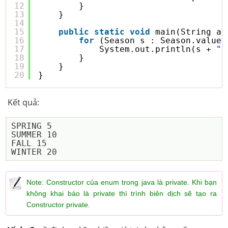
12
}
13
}
14
15
public
static
void
main(String ar
16
for
(Season s : Season.values
17
System.out.println(s + 
" 
18
}
19
}
20
}
Kết quả:
SPRING 5

SUMMER 10

FALL 15

Note: Constructor của enum trong java là private. Khi bạn
không khai báo là private thì trình biên dịch sẽ tạo ra
Constructor private.