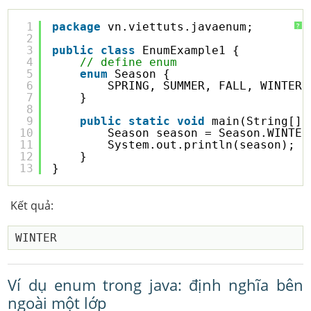
1
package
vn.viettuts.javaenum;
?
2
3
public
class
EnumExample1 {
4
// define enum
5
enum
Season {
6
SPRING, SUMMER, FALL, WINTER;
7
}
8
9
public
static
void
main(String[] 
10
Season season = Season.WINTER
11
System.out.println(season);
12
}
13
}
Kết quả:
Ví dụ enum trong java: định nghĩa bên
ngoài một lớp