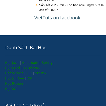
Sắp Tết 2026 Rồi! - Còn bao nhiêu ngày nữa là
đến tết 2026?
VietTuts on facebook
Danh Sách Bài Học
Học Java
|
Hibernate
|
Spring
Học Excel
|
Excel VBA
Học Servlet
|
JSP
|
Struts2
Học C
|
C++
|
C#
Học Python
Học SQL
Bài Tập Có Lời Giải