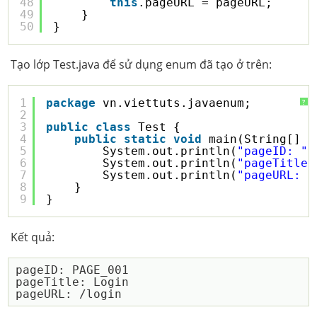
48
this
.pageURL = pageURL;
49
}
50
}
Tạo lớp Test.java để sử dụng enum đã tạo ở trên:
1
package
vn.viettuts.javaenum;
?
2
3
public
class
Test {
4
public
static
void
main(String[] a
5
System.out.println(
"pageID: "
6
System.out.println(
"pageTitle:
7
System.out.println(
"pageURL: "
8
}
9
}
Kết quả:
pageID: PAGE_001

pageTitle: Login
