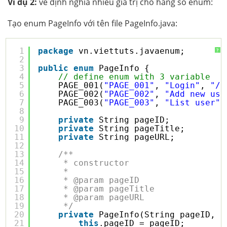
Ví dụ 2:
về định nghĩa nhiều giá trị cho hằng số enum:
Tạo enum PageInfo với tên file PageInfo.java:
1
package
vn.viettuts.javaenum;
?
2
3
public
enum
PageInfo {
4
// define enum with 3 variable
5
PAGE_001(
"PAGE_001"
, 
"Login"
, 
"/l
6
PAGE_002(
"PAGE_002"
, 
"Add new use
7
PAGE_003(
"PAGE_003"
, 
"List user"
,
8
9
private
String pageID;
10
private
String pageTitle;
11
private
String pageURL;
12
13
/**
14
* constructor
15
* 
16
* @param pageID
17
* @param pageTitle
18
* @param pageURL
19
*/
20
private
PageInfo(String pageID, S
21
this
.pageID = pageID;