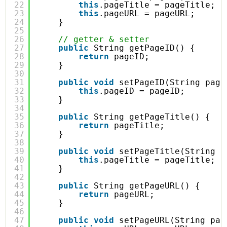
22
this
.pageTitle = pageTitle;
23
this
.pageURL = pageURL;
24
}
25
26
// getter & setter
27
public
String getPageID() {
28
return
pageID;
29
}
30
31
public
void
setPageID(String page
32
this
.pageID = pageID;
33
}
34
35
public
String getPageTitle() {
36
return
pageTitle;
37
}
38
39
public
void
setPageTitle(String p
40
this
.pageTitle = pageTitle;
41
}
42
43
public
String getPageURL() {
44
return
pageURL;
45
}
46
47
public
void
setPageURL(String pag