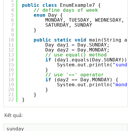
2
3
public
class
EnumExample7 {
4
// define days of week
5
enum
Day {
6
MONDAY, TUESDAY, WEDNESDAY, T
7
SATURDAY, SUNDAY
8
}
9
10
public
static
void
main(String ar
11
Day day1 = Day.SUNDAY;
12
Day day2 = Day.MONDAY;
13
// use equal() method
14
if
(day1.equals(Day.SUNDAY)) 
15
System.out.println(
"sunda
16
}
17
// use '==' operator
18
if
(day2 == Day.MONDAY) {
19
System.out.println(
"monda
20
}
21
}
22
}
Kết quả:
sunday
