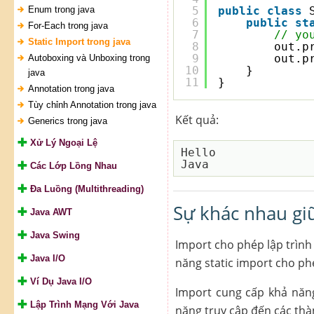
Enum trong java
5
public
class
6
public
st
For-Each trong java
7
// yo
Static Import trong java
8
out.p
9
out.p
Autoboxing và Unboxing trong
10
}
java
11
}
Annotation trong java
Tùy chỉnh Annotation trong java
Kết quả:
Generics trong java
Xử Lý Ngoại Lệ
Hello

Các Lớp Lồng Nhau
Đa Luồng (Multithreading)
Sự khác nhau giữ
Java AWT
Java Swing
Import cho phép lập trình 
Java I/O
năng static import cho ph
Ví Dụ Java I/O
Import cung cấp khả năng 
Lập Trình Mạng Với Java
năng truy cập đến các thàn