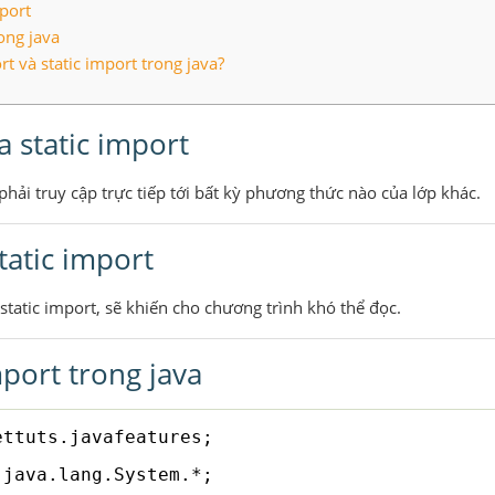
mport
rong java
t và static import trong java?
a static import
phải truy cập trực tiếp tới bất kỳ phương thức nào của lớp khác.
tatic import
tatic import, sẽ khiến cho chương trình khó thể đọc.
mport trong java
ettuts.javafeatures;
java.lang.System.*;