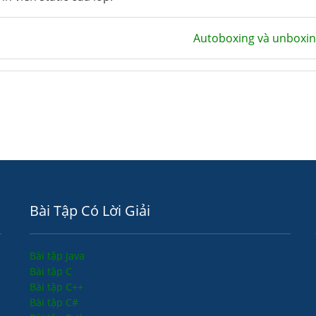
Autoboxing và unboxin
Bài Tập Có Lời Giải
Bài tập Java
Bài tập C
Bài tập C++
Bài tập C#