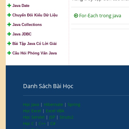
Java Date
For-Each trong java
Chuyển Đối Kiểu Dữ Liệu
Java Collections
Java JDBC
Bài Tập Java Có Lời Giải
Câu Hỏi Phỏng Vấn Java
Danh Sách Bài Học
Học Java
|
Hibernate
|
Spring
Học Excel
|
Excel VBA
Học Servlet
|
JSP
|
Struts2
Học C
|
C++
|
C#