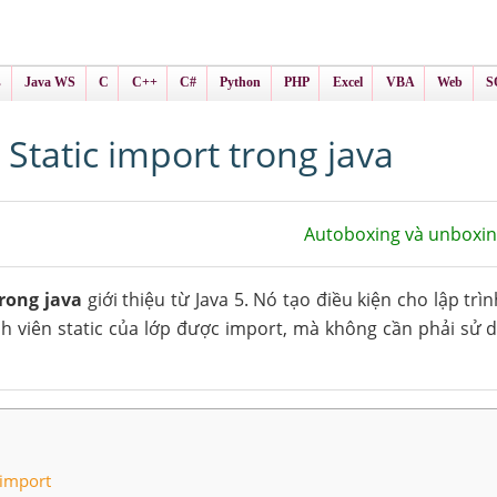
ình Online
ts
s
Java WS
C
C++
C#
Python
PHP
Excel
VBA
Web
S
Static import trong java
Autoboxing và unboxin
trong java
giới thiệu từ Java 5. Nó tạo điều kiện cho lập trìn
nh viên static của lớp được import, mà không cần phải sử
 import