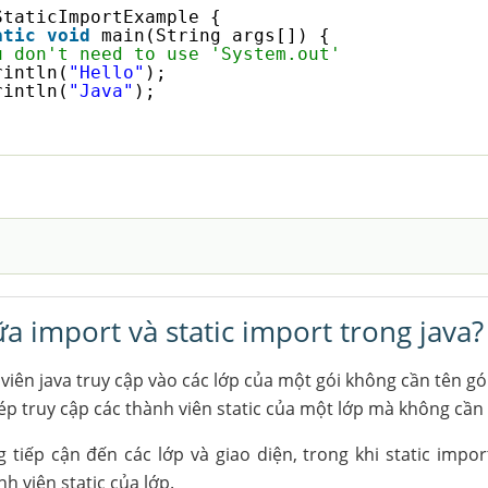
StaticImportExample {
atic
void
main(String args[]) {
u don't need to use 'System.out'
rintln(
"Hello"
);
rintln(
"Java"
);
a import và static import trong java?
viên java truy cập vào các lớp của một gói không cần tên gói
ép truy cập các thành viên static của một lớp mà không cần 
tiếp cận đến các lớp và giao diện, trong khi static impo
h viên static của lớp.