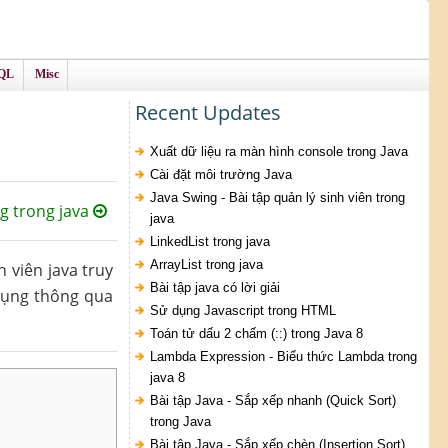
QL
Misc
Recent Updates
Xuất dữ liệu ra màn hình console trong Java
Cài đặt môi trường Java
Java Swing - Bài tập quản lý sinh viên trong
g trong java
java
LinkedList trong java
ArrayList trong java
h viên java truy
Bài tập java có lời giải
 dụng thông qua
Sử dụng Javascript trong HTML
Toán tử dấu 2 chấm (::) trong Java 8
Lambda Expression - Biểu thức Lambda trong
java 8
Bài tập Java - Sắp xếp nhanh (Quick Sort)
trong Java
Bài tập Java - Sắp xếp chèn (Insertion Sort)