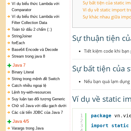
Sự bất tiện của static i
Ví dụ biểu thức Lambda với
Ví dụ về static import t
Comparator
Sự khác nhau giữa impor
Ví dụ biểu thức Lambda với
Filter Collection Data
Toán tử dấu 2 chấm (::)
Sự thuận tiện củ
StringJoiner
forEach
Base64 Encode và Decode
Tiết kiệm code khi bạn 
Stream trong java 8
Java 7
Sự bất tiện của s
Binary Literal
String trong mệnh đề Switch
Nếu bạn quá lạm dụng s
Catch nhiều ngoại lệ
Lệnh try-with-resources
Ví dụ về static i
Suy luận tạo đối tượng Generic
Chữ số Java với dấu gạch dưới
Các cải tiến JDBC của Java 7
1
package
vn.vi
2
Java 4/5
3
import
static
Varargs trong Java
4