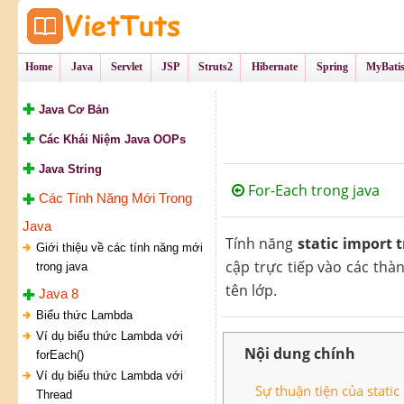
Tự Học Lập Tr
VietTu
Home
Java
Servlet
JSP
Struts2
Hibernate
Spring
MyBati
Java Cơ Bản
Các Khái Niệm Java OOPs
Java String
For-Each trong java
Các Tính Năng Mới Trong
Java
Tính năng
static import 
Giới thiệu về các tính năng mới
cập trực tiếp vào các thà
trong java
tên lớp.
Java 8
Biểu thức Lambda
Ví dụ biểu thức Lambda với
Nội dung chính
forEach()
Ví dụ biểu thức Lambda với
Sự thuận tiện của static
Thread