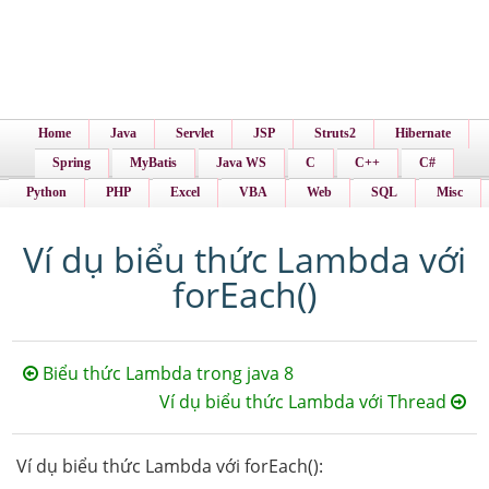
Home
Java
Servlet
JSP
Struts2
Hibernate
Spring
MyBatis
Java WS
C
C++
C#
Python
PHP
Excel
VBA
Web
SQL
Misc
Ví dụ biểu thức Lambda với
forEach()
Biểu thức Lambda trong java 8
Ví dụ biểu thức Lambda với Thread
Ví dụ biểu thức Lambda với forEach():