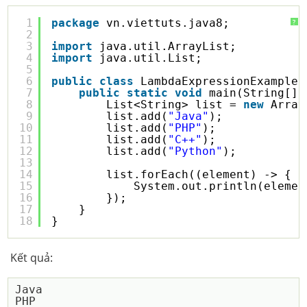
1
package
vn.viettuts.java8;
?
2
3
import
java.util.ArrayList;
4
import
java.util.List;
5
6
public
class
LambdaExpressionExample7
7
public
static
void
main(String[] 
8
List<String> list = 
new
Array
9
list.add(
"Java"
);
10
list.add(
"PHP"
);
11
list.add(
"C++"
);
12
list.add(
"Python"
);
13
14
list.forEach((element) -> {
15
System.out.println(elemen
16
});
17
}
18
}
Kết quả:
Java

PHP
