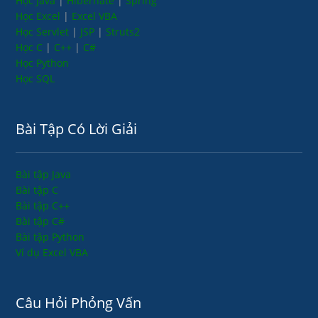
Học Java
|
Hibernate
|
Spring
Học Excel
|
Excel VBA
Học Servlet
|
JSP
|
Struts2
Học C
|
C++
|
C#
Học Python
Học SQL
Bài Tập Có Lời Giải
Bài tập Java
Bài tập C
Bài tập C++
Bài tập C#
Bài tập Python
Ví dụ Excel VBA
Câu Hỏi Phỏng Vấn