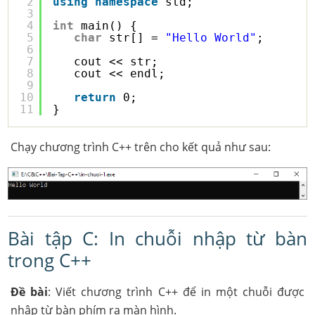
2
using
namespace
std;
3
4
int
main() {
5
char
str[] = 
"Hello World"
;
6
7
cout << str;
8
cout << endl;
9
10
return
0;
11
}
Chạy chương trình C++ trên cho kết quả như sau:
Bài tập C: In chuỗi nhập từ bàn
trong C++
Đề bài
: Viết chương trình C++ để in một chuỗi được
nhập từ bàn phím ra màn hình.