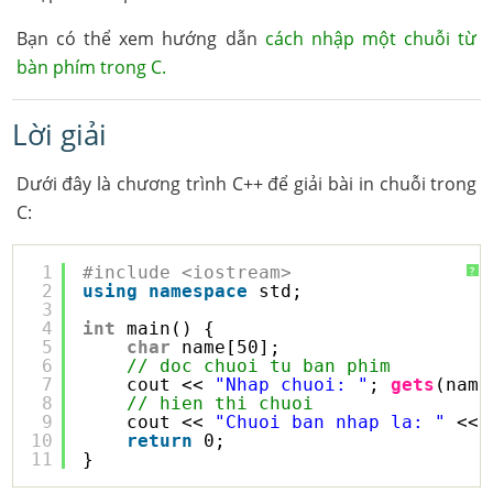
Bạn có thể xem hướng dẫn
cách nhập một chuỗi từ
bàn phím trong C.
Lời giải
Dưới đây là chương trình C++ để giải bài in chuỗi trong
C:
1
#include <iostream>
?
2
using
namespace
std;
3
4
int
main() {
5
char
name[50];
6
// doc chuoi tu ban phim
7
cout << 
"Nhap chuoi: "
; 
gets
(name
8
// hien thi chuoi
9
cout << 
"Chuoi ban nhap la: "
<< 
10
return
0;
11
}