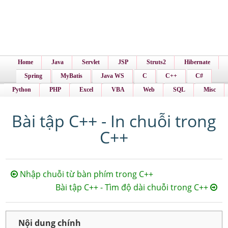
Home
Java
Servlet
JSP
Struts2
Hibernate
Spring
MyBatis
Java WS
C
C++
C#
Python
PHP
Excel
VBA
Web
SQL
Misc
Bài tập C++ - In chuỗi trong
C++
Nhập chuỗi từ bàn phím trong C++
Bài tập C++ - Tìm độ dài chuỗi trong C++
Nội dung chính