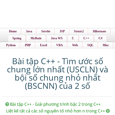
Home
Java
Servlet
JSP
Struts2
Hibernate
Spring
MyBatis
Java WS
C
C++
C#
Python
PHP
Excel
VBA
Web
SQL
Misc
Bài tập C++ - Tìm ước số
chung lớn nhất (USCLN) và
bội số chung nhỏ nhất
(BSCNN) của 2 số
Bài tập C++ - Giải phương trình bậc 2 trong C++
Liệt kê tất cả các số nguyên tố nhỏ hơn n trong C++