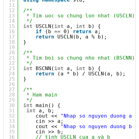
11
12
/**
13
* Tim uoc so chung lon nhat (USCLN)
14
*/
15
int
USCLN(
int
a, 
int
b) {
16
if
(b == 0) 
return
a;
17
return
USCLN(b, a % b);
18
}
19
20
/**
21
* Tim boi so chung nho nhat (BSCNN)
22
*/
23
int
BSCNN(
int
a, 
int
b) {
24
return
(a * b) / USCLN(a, b);
25
}
26
27
/**
28
* Ham main
29
*/
30
int
main() {
31
int
a, b;
32
cout << 
"Nhap so nguyen duong a =
33
cin >> a;
34
cout << 
"Nhap so nguyen duong b =
35
cin >> b;
36
// tinh USCLN cua a và b