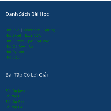
Danh Sách Bài Học
Học Java
|
Hibernate
|
Spring
Học Excel
|
Excel VBA
Học Servlet
|
JSP
|
Struts2
Học C
|
C++
|
C#
Học Python
Học SQL
Bài Tập Có Lời Giải
Bài tập Java
Bài tập C
Bài tập C++
Bài tập C#