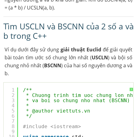
= (a * b) / UCSLN(a, b).
Tìm USCLN và BSCNN của 2 số a và
b trong C++
Ví dụ dưới đây sử dụng
giải thuật Euclid
để giải quyết
bài toán tìm ước số chung lớn nhất (
USCLN
) và bội số
chung nhỏ nhất (
BSCNN
) của hai số nguyên dương a và
b.
1
/**
?
2
* Chuong trinh tim uoc chung lon nha
3
* va boi so chung nho nhat (BSCNN) c
4
* 
5
* @author viettuts.vn
6
*/
7
8
#include <iostream>
9
10
using
namespace
std;