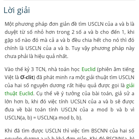
Lời giải
Một phương pháp đơn giản đề tìm USCLN của a và b là
duyệt từ số nhỏ hơn trong 2 số a và b cho đến 1, khi
gặp số nào đó mà cả a và b đều chia hết cho nó thì đó
chính là USCLN của a và b. Tuy vậy phương pháp này
chưa phải là hiệu quả nhất.
Vào thế kỷ 3 TCN, nhà toán học
Euclid
(phiên âm tiếng
Việt là
Ơ-clit
) đã phát minh ra một giải thuật tìm USCLN
của hai số nguyên dương rất hiệu quả được gọi là
giải
thuật Euclid
. Cụ thể về ý tưởng của bài toán, giả sử a
lớn hơn b, khi đó việc tính UCSLN của a và b sẽ được
đưa về bài toán tính USCLN của a mod b và b vì
USCLN(a, b) = USCLN(a mod b, b).
Khi đã tìm được USCLN thì việc tìm BSCNN của hai số
nguyên dương a và b khá đơn giản. Khi đó BSCNN(a, b)