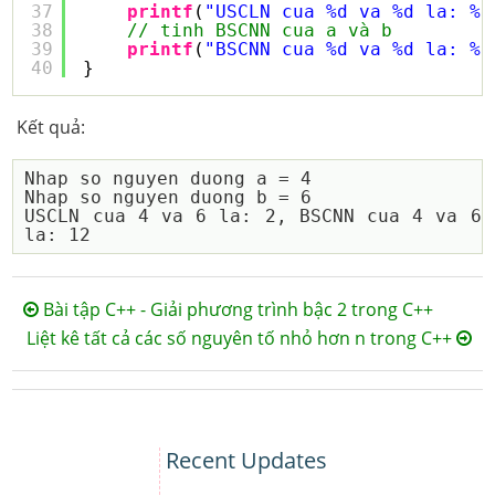
37
printf
(
"USCLN cua %d va %d la: %d
38
// tinh BSCNN cua a và b
39
printf
(
"BSCNN cua %d va %d la: %d
40
}
Kết quả:
Nhap so nguyen duong a = 4

Nhap so nguyen duong b = 6

USCLN cua 4 va 6 la: 2, BSCNN cua 4 va 6 
Bài tập C++ - Giải phương trình bậc 2 trong C++
Liệt kê tất cả các số nguyên tố nhỏ hơn n trong C++
Recent Updates