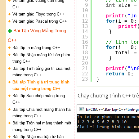
Vẽ tam giác vuông cân trong
9
int
size =
C++
10
Vẽ tam giác Floyd trong C++
11
printf
(
"In
12
for
(i = 0;
Vẽ tam giác Pascal trong C++
13
printf
Bài Tập Vòng Mảng Trong
14
}
15
C++
16
// tinh to
17
for
(i = 0;
Bài tập In mảng trong C++
18
total =
Bài tập Nhập mảng từ bàn phím
19
}
trong C++
20
21
printf
(
"\n
Bài tập Tính tổng giá trị của một
22
return
0;
mảng trong C++
23
}
Bài tập Tính giá trị trung bình
của một mảng trong C++
Chạy chương trình C++ trê
Bài tập Sao chép mảng trong
C++
Bài tập Chia một mảng thành hai
mảng trong C++
Bài tập Trộn hai mảng thành một
mảng trong C++
Bài tập Nhập ma trận từ bàn