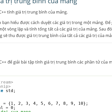
iá trị trung bình của mảng
C++ tính giá trị trung bình của mảng.
 bạn hiểu được cách duyệt các giá trị trong một mảng. Để g
ột vòng lặp và tính tổng tất cả các giá trị của mảng. Sau đó 
sẽ thu được giá trị trung bình của tất cả các giá trị của mả
C++ để giải bài tập tính giá trị trung bình các phần tử của
tream> 
anip>
ce
std;
] = {1, 2, 3, 4, 5, 6, 7, 8, 9, 10};
al = 0;
 dai cua mang