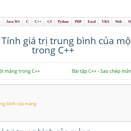
ình Online
ts
s
Java WS
C
C++
C#
Python
PHP
Excel
VBA
Web
S
- Tính giá trị trung bình của 
trong C++
một mảng trong C++
Bài tập C++ - Sao chép mả
trung bình của mảng