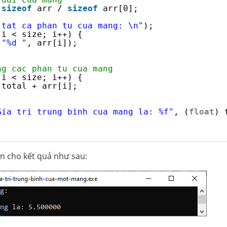
 
sizeof
arr / 
sizeof
arr[0];
 tat ca phan tu cua mang: \n"
);
 i < size; i++) {
(
"%d "
, arr[i]);
ng cac phan tu cua mang
 i < size; i++) {
 total + arr[i];
Gia tri trung binh cua mang la: %f"
, (
float
) 
n cho kết quả như sau: