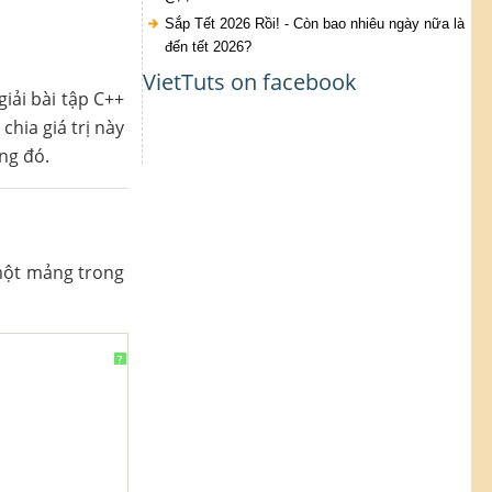
Sắp Tết 2026 Rồi! - Còn bao nhiêu ngày nữa là
đến tết 2026?
VietTuts on facebook
iải bài tập C++
chia giá trị này
ng đó.
 một mảng trong
?