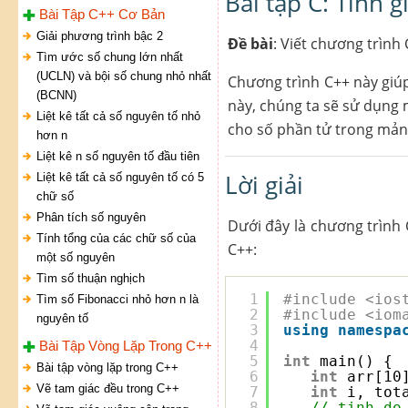
Bài tập C: Tính g
Bài Tập C++ Cơ Bản
Giải phương trình bậc 2
Đề bài
: Viết chương trình 
Tìm ước số chung lớn nhất
(UCLN) và bội số chung nhỏ nhất
Chương trình C++ này giúp
(BCNN)
này, chúng ta sẽ sử dụng m
Liệt kê tất cả số nguyên tố nhỏ
cho số phần tử trong mảng 
hơn n
Liệt kê n số nguyên tố đầu tiên
Lời giải
Liệt kê tất cả số nguyên tố có 5
chữ số
Phân tích số nguyên
Dưới đây là chương trình 
Tính tổng của các chữ số của
C++:
một số nguyên
Tìm số thuận nghịch
1
#include <ios
Tìm số Fibonacci nhỏ hơn n là
2
#include <iom
nguyên tố
3
using
namespa
4
Bài Tập Vòng Lặp Trong C++
5
int
main() {
Bài tập vòng lặp trong C++
6
int
arr[10
Vẽ tam giác đều trong C++
7
int
i, tot
8
// tinh do