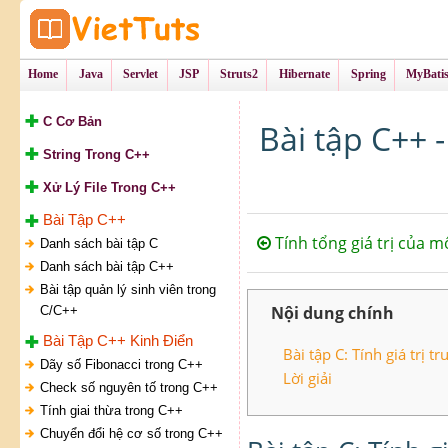
Tự Học Lập Tr
VietTu
Home
Java
Servlet
JSP
Struts2
Hibernate
Spring
MyBati
C Cơ Bản
Bài tập C++ 
String Trong C++
Xử Lý File Trong C++
Bài Tập C++
Tính tổng giá trị của 
Danh sách bài tập C
Danh sách bài tập C++
Bài tập quản lý sinh viên trong
Nội dung chính
C/C++
Bài Tập C++ Kinh Điển
Bài tập C: Tính giá trị 
Dãy số Fibonacci trong C++
Lời giải
Check số nguyên tố trong C++
Tính giai thừa trong C++
Chuyển đổi hệ cơ số trong C++