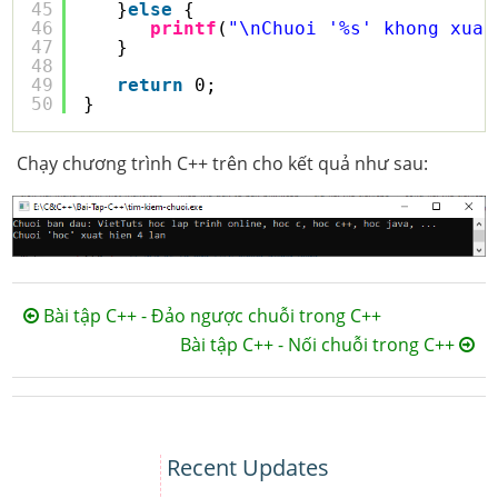
45
}
else
{
46
printf
(
"\nChuoi '%s' khong xuat
47
}
48
49
return
0;
50
}
Chạy chương trình C++ trên cho kết quả như sau:
Bài tập C++ - Đảo ngược chuỗi trong C++
Bài tập C++ - Nối chuỗi trong C++
Recent Updates