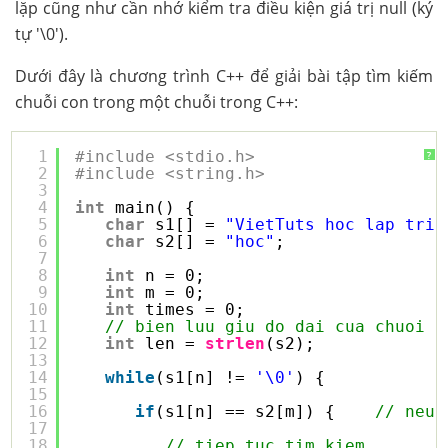
lặp cũng như cần nhớ kiểm tra điều kiện giá trị null (ký
tự '\0').
Dưới đây là chương trình C++ để giải bài tập tìm kiếm
chuỗi con trong một chuỗi trong C++:
1
#include <stdio.h>
?
2
#include <string.h>
3
4
int
main() {
5
char
s1[] = 
"VietTuts hoc lap trin
6
char
s2[] = 
"hoc"
;
7
8
int
n = 0;
9
int
m = 0;
10
int
times = 0;
11
// bien luu giu do dai cua chuoi c
12
int
len = 
strlen
(s2);
13
14
while
(s1[n] != 
'\0'
) {
15
16
if
(s1[n] == s2[m]) {    
// neu 
17
18
// tiep tuc tim kiem