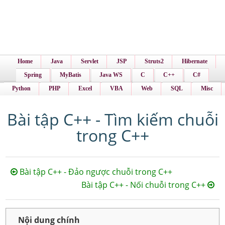
Home
Java
Servlet
JSP
Struts2
Hibernate
Spring
MyBatis
Java WS
C
C++
C#
Python
PHP
Excel
VBA
Web
SQL
Misc
Bài tập C++ - Tìm kiếm chuỗi
trong C++
Bài tập C++ - Đảo ngược chuỗi trong C++
Bài tập C++ - Nối chuỗi trong C++
Nội dung chính