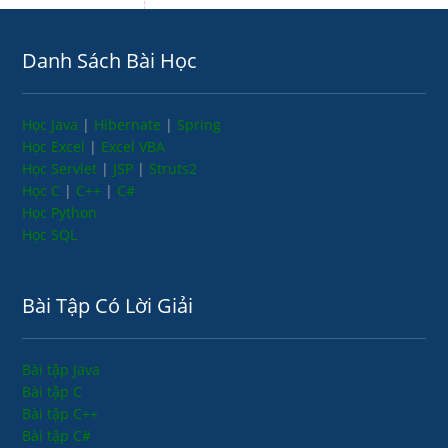
Danh Sách Bài Học
Học Java
|
Hibernate
|
Spring
Học Excel
|
Excel VBA
Học Servlet
|
JSP
|
Struts2
Học C
|
C++
|
C#
Học Python
Học SQL
Bài Tập Có Lời Giải
Bài tập Java
Bài tập C
Bài tập C++
Bài tập C#