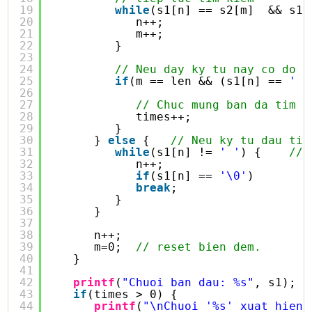
19
while
(s1[n] == s2[m]  && s1[
20
n++;
21
m++;
22
}
23
24
// Neu day ky tu nay co do d
25
if
(m == len && (s1[n] == 
' '
26
27
// Chuc mung ban da tim r
28
times++;
29
}
30
} 
else
{   
// Neu ky tu dau tie
31
while
(s1[n] != 
' '
) {    
//b
32
n++;
33
if
(s1[n] == 
'\0'
)
34
break
;
35
}
36
}
37
38
n++;
39
m=0;  
// reset bien dem.
40
}
41
42
printf
(
"Chuoi ban dau: %s"
, s1);
43
if
(times > 0) {
44
printf
(
"\nChuoi '%s' xuat hien 