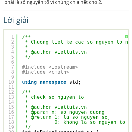
phải là số nguyên tố vì chúng chia hết cho 2.
Lời giải
1
/**
?
2
* Chuong liet ke cac so nguyen to nh
3
* 
4
* @author viettuts.vn
5
*/
6
7
#include <iostream>
8
#include <cmath>
9
10
using
namespace
std;
11
12
/**
13
* check so nguyen to
14
* 
15
* @author viettuts.vn
16
* @param n: so nguyen duong
17
* @return 1: la so nguyen so, 
18
*         0: khong la so nguyen to
19
*/