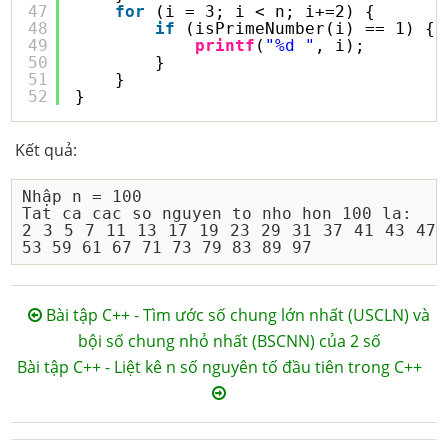
47
for
(i = 3; i < n; i+=2) {
48
if
(isPrimeNumber(i) == 1) {
49
printf
(
"%d "
, i);
50
}
51
}
52
}
Kết quả:
Nhập n = 100

Tat ca cac so nguyen to nho hon 100 la: 

2 3 5 7 11 13 17 19 23 29 31 37 41 43 47 
Bài tập C++ - Tìm ước số chung lớn nhất (USCLN) và
bội số chung nhỏ nhất (BSCNN) của 2 số
Bài tập C++ - Liệt kê n số nguyên tố đầu tiên trong C++