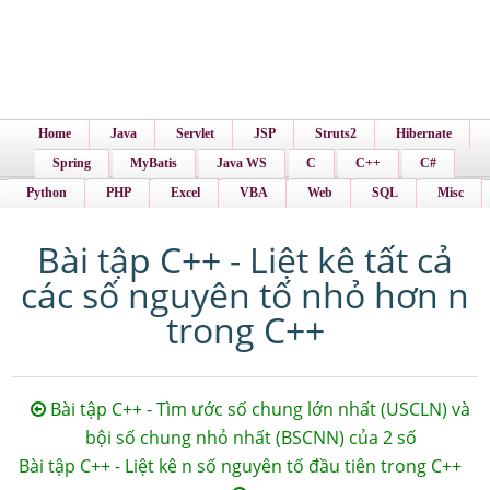
Home
Java
Servlet
JSP
Struts2
Hibernate
Spring
MyBatis
Java WS
C
C++
C#
Python
PHP
Excel
VBA
Web
SQL
Misc
Bài tập C++ - Liệt kê tất cả
các số nguyên tố nhỏ hơn n
trong C++
Bài tập C++ - Tìm ước số chung lớn nhất (USCLN) và
bội số chung nhỏ nhất (BSCNN) của 2 số
Bài tập C++ - Liệt kê n số nguyên tố đầu tiên trong C++