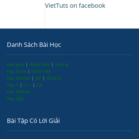
VietTuts on facebook
Danh Sách Bài Học
Học Java
|
Hibernate
|
Spring
Học Excel
|
Excel VBA
Học Servlet
|
JSP
|
Struts2
Học C
|
C++
|
C#
Học Python
Học SQL
Bài Tập Có Lời Giải