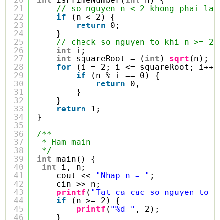
20
int
isPrimeNumber(
int
n) {
21
// so nguyen n < 2 khong phai la 
22
if
(n < 2) {
23
return
0;
24
}
25
// check so nguyen to khi n >= 2
26
int
i;
27
int
squareRoot = (
int
) 
sqrt
(n);
28
for
(i = 2; i <= squareRoot; i++)
29
if
(n % i == 0) {
30
return
0;
31
}
32
}
33
return
1;
34
}
35
36
/**
37
* Ham main
38
*/
39
int
main() {
40
int
i, n;
41
cout << 
"Nhap n = "
;
42
cin >> n;
43
printf
(
"Tat ca cac so nguyen to n
44
if
(n >= 2) {
45
printf
(
"%d "
, 2);
46
}