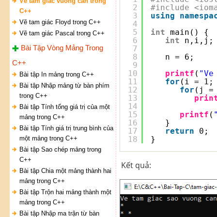
Vẽ tam giác vuông cân trong
2
#include <iom
C++
3
using
namespa
Vẽ tam giác Floyd trong C++
4
5
int
main() {
Vẽ tam giác Pascal trong C++
6
int
n,i,j;
Bài Tập Vòng Mảng Trong
7
8
n = 6;
C++
9
10
printf
(
"Ve
Bài tập In mảng trong C++
11
for
(i = 1;
Bài tập Nhập mảng từ bàn phím
12
for
(j =
trong C++
13
prin
14
Bài tập Tính tổng giá trị của một
15
printf
(
mảng trong C++
16
}
Bài tập Tính giá trị trung bình của
17
return
0;
một mảng trong C++
18
}
Bài tập Sao chép mảng trong
C++
Kết quả:
Bài tập Chia một mảng thành hai
mảng trong C++
Bài tập Trộn hai mảng thành một
mảng trong C++
Bài tập Nhập ma trận từ bàn