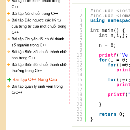
Bài tập Tìm kiếm chuỗi trong
C++
1
#include <ios
Bài tập Nối chuỗi trong C++
2
#include <iom
3
using
namespa
Bài tập Đảo ngược các ký tự
4
của từng từ của một chuỗi trong
5
int
main() {
C++
6
int
n,i,j;
Bài tập Chuyển đổi chuỗi thành
7
8
n = 6;
số nguyên trong C++
9
Bài tập Biến đổi chuỗi thành chữ
10
printf
(
"Ve
hoa trong C++
11
for
(i = 0;
12
for
(j=0
Bài tập Biến đổi chuỗi thành chữ
13
prin
thường trong C++
14
Bài Tập C++ Nâng Cao
15
for
(j=i
16
prin
Bài tập quản lý sinh viên trong
17
C/C++
18
printf
(
19
20
}
21
22
return
0;
23
}