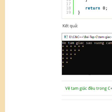
17
18
return
0;
19
}
Kết quả:
Vẽ tam giác đều trong C