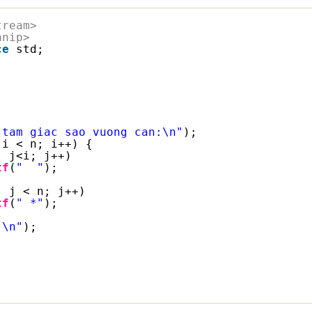
tream> 
anip>
ce
std; 
 tam giac sao vuong can:\n"
);
 i < n; i++) {
; j<i; j++)
tf
(
"  "
); 
; j < n; j++)
tf
(
" *"
);
"\n"
);