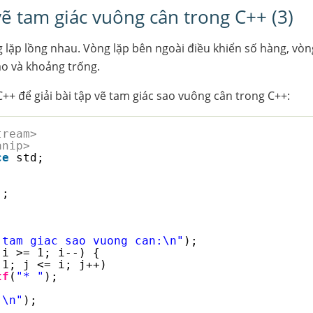
 vẽ tam giác vuông cân trong C++ (3)
 lặp lồng nhau. Vòng lặp bên ngoài điều khiển số hàng, vòn
ao và khoảng trống.
++ để giải bài tập vẽ tam giác sao vuông cân trong C++:
tream> 
anip>
ce
std; 
j;
 tam giac sao vuong can:\n"
);
 i >= 1; i--) {
 1; j <= i; j++)
tf
(
"* "
);
"\n"
);