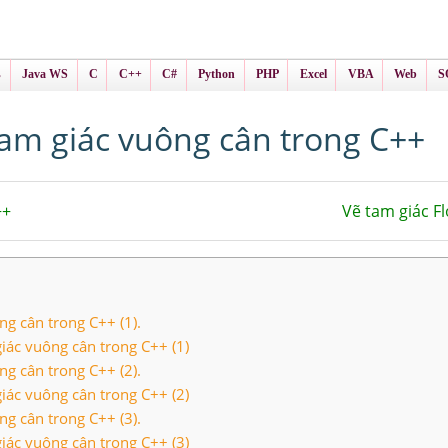
ình Online
ts
s
Java WS
C
C++
C#
Python
PHP
Excel
VBA
Web
S
tam giác vuông cân trong C++
++
Vẽ tam giác F
ng cân trong C++ (1).
 giác vuông cân trong C++ (1)
ng cân trong C++ (2).
 giác vuông cân trong C++ (2)
ng cân trong C++ (3).
 giác vuông cân trong C++ (3)