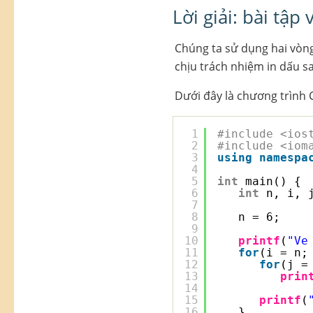
Lời giải: bài tập
Chúng ta sử dụng hai vòng
chịu trách nhiệm in dấu s
Dưới đây là chương trình C
1
#include <ios
2
#include <iom
3
using
namespa
4
5
int
main() {
6
int
n, i, 
7
8
n = 6;
9
10
printf
(
"Ve
11
for
(i = n;
12
for
(j =
13
prin
14
15
printf
(
16
}