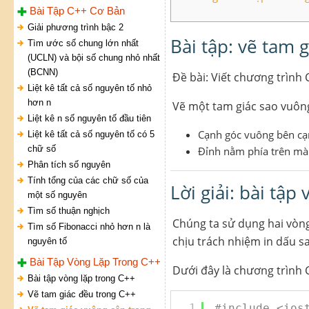
Bài Tập C++ Cơ Bản
Giải phương trình bậc 2
Bài tập: vẽ tam 
Tìm ước số chung lớn nhất
(UCLN) và bội số chung nhỏ nhất
(BCNN)
Đề bài: Viết chương trình 
Liệt kê tất cả số nguyên tố nhỏ
hơn n
Vẽ một tam giác sao vuông
Liệt kê n số nguyên tố đầu tiên
Cạnh góc vuông bên cạn
Liệt kê tất cả số nguyên tố có 5
chữ số
Đỉnh nằm phía trên mà
Phân tích số nguyên
Tính tổng của các chữ số của
Lời giải: bài tập
một số nguyên
Tìm số thuận nghịch
Chúng ta sử dụng hai vòng
Tìm số Fibonacci nhỏ hơn n là
chịu trách nhiệm in dấu s
nguyên tố
Bài Tập Vòng Lặp Trong C++
Dưới đây là chương trình C
Bài tập vòng lặp trong C++
Vẽ tam giác đều trong C++
1
#include <ios