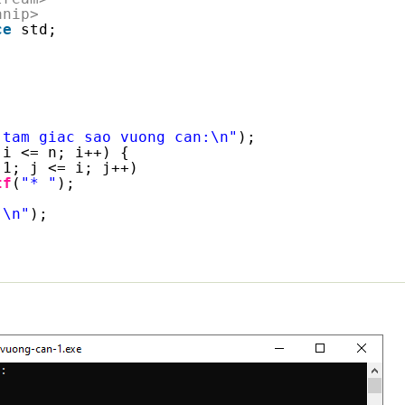
anip>
ce
std; 
 tam giac sao vuong can:\n"
);
 i <= n; i++) {
 1; j <= i; j++)
tf
(
"* "
);
"\n"
);