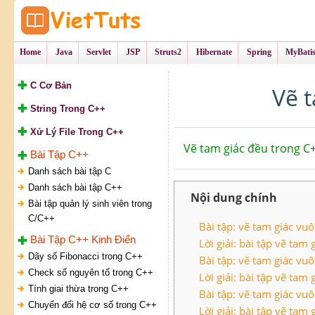
Tự Học Lập Tr
VietTu
Home
Java
Servlet
JSP
Struts2
Hibernate
Spring
MyBati
C Cơ Bản
Vẽ 
String Trong C++
Xử Lý File Trong C++
Vẽ tam giác đều trong C
Bài Tập C++
Danh sách bài tập C
Danh sách bài tập C++
Nội dung chính
Bài tập quản lý sinh viên trong
C/C++
Bài tập: vẽ tam giác vuô
Bài Tập C++ Kinh Điển
Lời giải: bài tập vẽ tam
Dãy số Fibonacci trong C++
Bài tập: vẽ tam giác vuô
Check số nguyên tố trong C++
Lời giải: bài tập vẽ tam
Tính giai thừa trong C++
Bài tập: vẽ tam giác vuô
Chuyển đổi hệ cơ số trong C++
Lời giải: bài tập vẽ tam