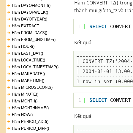
Hàm CONVERT_TZ() trong S
Hàm DAYOFMONTH()
thành múi giờ to_tz và trả
Hàm DAYOFWEEK()
Hàm DAYOFYEAR()
Hàm EXTRACT
1
SELECT
CONVERT
Hàm FROM_DAYS()
Hàm FROM_UNIXTIME()
Kết quả:
Hàm HOUR()
Hàm LAST_DAY()
+------------------
Hàm LOCALTIME()
| CONVERT_TZ('2004-
+------------------
Hàm LOCALTIMESTAMP()
| 2004-01-01 13:00:
Hàm MAKEDATE()
+------------------
Hàm MAKETIME()
Hàm MICROSECOND()
Hàm MINUTE()
1
SELECT
CONVERT
Hàm MONTH()
Hàm MONTHNAME()
Hàm NOW()
Kết quả:
Hàm PERIOD_ADD()
Hàm PERIOD_DIFF()
+------------------