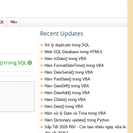
QL
Misc
Recent Updates
Xử lý duplicate trong SQL
Web SQL Database trong HTML5
Hàm IsDate() trong VBA
) trong SQL
Hàm FormatDateTime() trong VBA
Hàm DateSerial() trong VBA
Hàm PartDate() trong VBA
Hàm DateDiff() trong VBA
Hàm DateAdd() trong VBA
Hàm CDate() trong VBA
Hàm Date() trong VBA
Hàm xử lý Date và Time trong VBA
Hàm Dictionary update() trong Python
Sắp Tết 2026 Rồi! - Còn bao nhiêu ngày nữa là