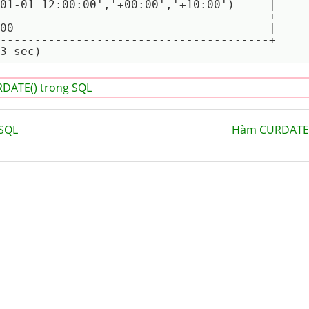
01-01 12:00:00','+00:00','+10:00')     |

---------------------------------------+

00                                     |

---------------------------------------+

DATE() trong SQL
SQL
Hàm CURDATE(