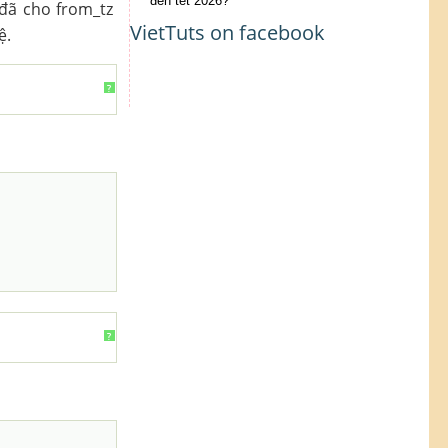
đến tết 2026?
đã cho from_tz
VietTuts on facebook
ệ.
?
?