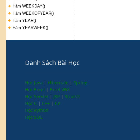
Hàm WEEKDAY()
Hàm WEEKOFYEAR()
Hàm YEAR()
Hàm YEARWEEK()
Danh Sách Bài Học
Học Java
|
Hibernate
|
Spring
Học Excel
|
Excel VBA
Học Servlet
|
JSP
|
Struts2
Học C
|
C++
|
C#
Học Python
Học SQL