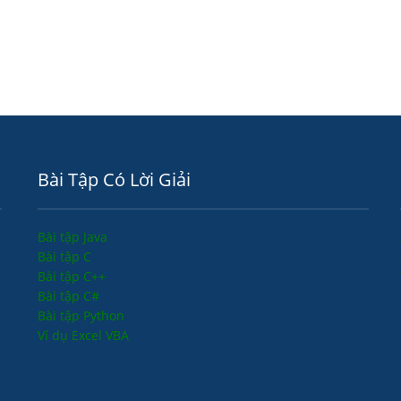
Bài Tập Có Lời Giải
Bài tập Java
Bài tập C
Bài tập C++
Bài tập C#
Bài tập Python
Ví dụ Excel VBA