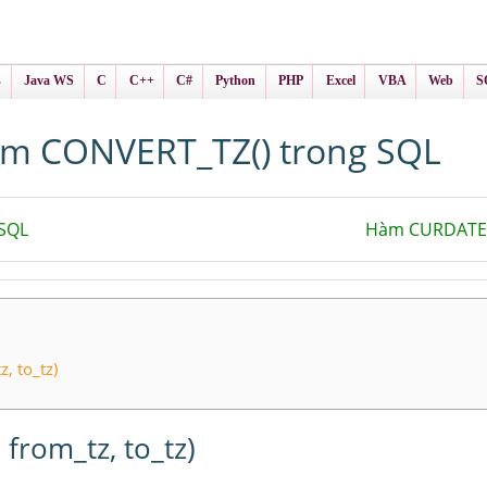
ình Online
ts
s
Java WS
C
C++
C#
Python
PHP
Excel
VBA
Web
S
m CONVERT_TZ() trong SQL
SQL
Hàm CURDATE(
, to_tz)
from_tz, to_tz)