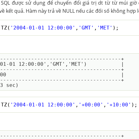
QL được sử dụng để chuyển đổi giá trị dt từ từ múi giờ 
 về kết quả. Hàm này trả về NULL nếu các đối số không hợp l
_TZ(
'2004-01-01 12:00:00'
,
'GMT'
,
'MET'
);
---------------------------------------+

01-01 12:00:00','GMT','MET')           |

---------------------------------------+

00                                     |

---------------------------------------+

_TZ(
'2004-01-01 12:00:00'
,
'+00:00'
,
'+10:00'
);
---------------------------------------+
