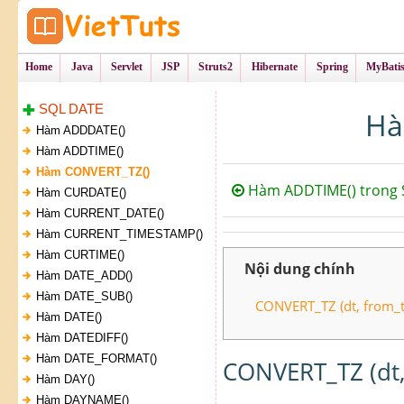
Tự Học Lập Tr
VietTu
Home
Java
Servlet
JSP
Struts2
Hibernate
Spring
MyBati
SQL DATE
Hà
Hàm ADDDATE()
Hàm ADDTIME()
Hàm CONVERT_TZ()
Hàm ADDTIME() trong 
Hàm CURDATE()
Hàm CURRENT_DATE()
Hàm CURRENT_TIMESTAMP()
Hàm CURTIME()
Nội dung chính
Hàm DATE_ADD()
Hàm DATE_SUB()
CONVERT_TZ (dt, from_tz
Hàm DATE()
Hàm DATEDIFF()
Hàm DATE_FORMAT()
CONVERT_TZ (dt, 
Hàm DAY()
Hàm DAYNAME()