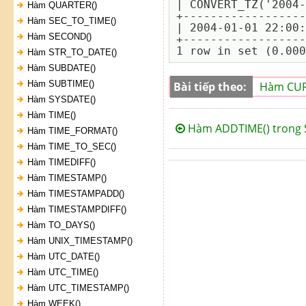
| CONVERT_TZ('2004-
Hàm QUARTER()
+------------------
Hàm SEC_TO_TIME()
| 2004-01-01 22:00:
Hàm SECOND()
+------------------
Hàm STR_TO_DATE()
Hàm SUBDATE()
Hàm SUBTIME()
Bài tiếp theo:
Hàm CUR
Hàm SYSDATE()
Hàm TIME()
Hàm ADDTIME() trong 
Hàm TIME_FORMAT()
Hàm TIME_TO_SEC()
Hàm TIMEDIFF()
Hàm TIMESTAMP()
Hàm TIMESTAMPADD()
Hàm TIMESTAMPDIFF()
Hàm TO_DAYS()
Hàm UNIX_TIMESTAMP()
Hàm UTC_DATE()
Hàm UTC_TIME()
Hàm UTC_TIMESTAMP()
Hàm WEEK()