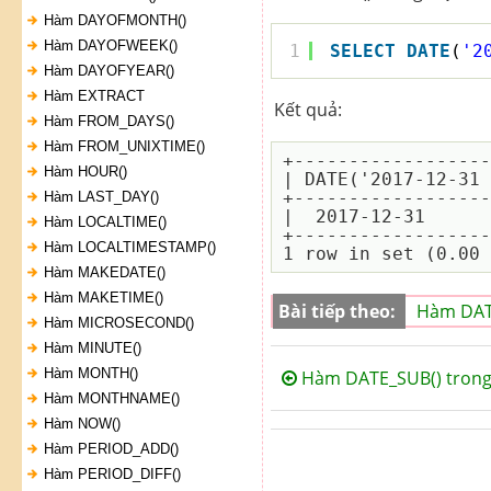
Hàm DAYOFMONTH()
Hàm DAYOFWEEK()
1
SELECT
DATE
(
'2
Hàm DAYOFYEAR()
Hàm EXTRACT
Kết quả:
Hàm FROM_DAYS()
Hàm FROM_UNIXTIME()
+------------------
Hàm HOUR()
| DATE('2017-12-31 
+------------------
Hàm LAST_DAY()
|  2017-12-31      
Hàm LOCALTIME()
+------------------
Hàm LOCALTIMESTAMP()
Hàm MAKEDATE()
Hàm MAKETIME()
Bài tiếp theo:
Hàm DATE
Hàm MICROSECOND()
Hàm MINUTE()
Hàm MONTH()
Hàm DATE_SUB() trong
Hàm MONTHNAME()
Hàm NOW()
Hàm PERIOD_ADD()
Hàm PERIOD_DIFF()