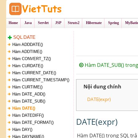
Tự Học Lập Tr
VietTu
Home
Java
Servlet
JSP
Struts2
Hibernate
Spring
MyBati
SQL DATE
Hàm ADDDATE()
Hàm ADDTIME()
Hàm CONVERT_TZ()
Hàm DATE_SUB() trong
Hàm CURDATE()
Hàm CURRENT_DATE()
Hàm CURRENT_TIMESTAMP()
Nội dung chính
Hàm CURTIME()
Hàm DATE_ADD()
DATE(expr)
Hàm DATE_SUB()
Hàm DATE()
Hàm DATEDIFF()
DATE(expr)
Hàm DATE_FORMAT()
Hàm DAY()
Hàm DATE() trong SQL trả 
Hàm DAYNAME()