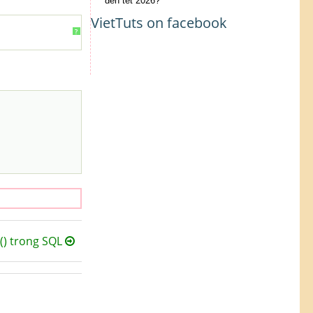
đến tết 2026?
VietTuts on facebook
?
) trong SQL