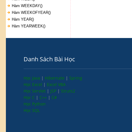
Hàm WEEKDAY()
Hàm WEEKOFYEAR()
Hàm YEAR()
Hàm YEARWEEK()
Danh Sách Bài Học
Học Java
|
Hibernate
|
Spring
Học Excel
|
Excel VBA
Học Servlet
|
JSP
|
Struts2
Học C
|
C++
|
C#
Học Python
Học SQL