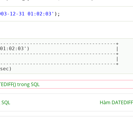
003-12-31 01:02:03'
);
---------------------------------------+

01:02:03')                             |

---------------------------------------+

                                       |

---------------------------------------+

DIFF() trong SQL
 SQL
Hàm DATEDIFF(