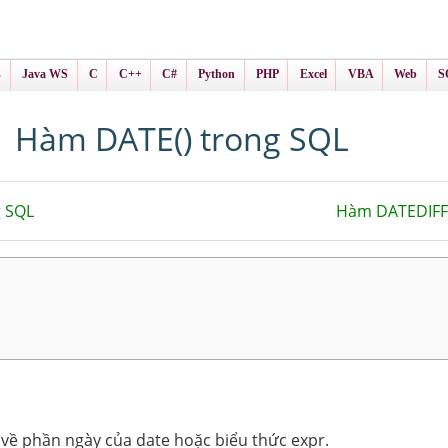
ình Online
ts
s
Java WS
C
C++
C#
Python
PHP
Excel
VBA
Web
S
Hàm DATE() trong SQL
 SQL
Hàm DATEDIFF(
về phần ngày của date hoặc biểu thức expr.