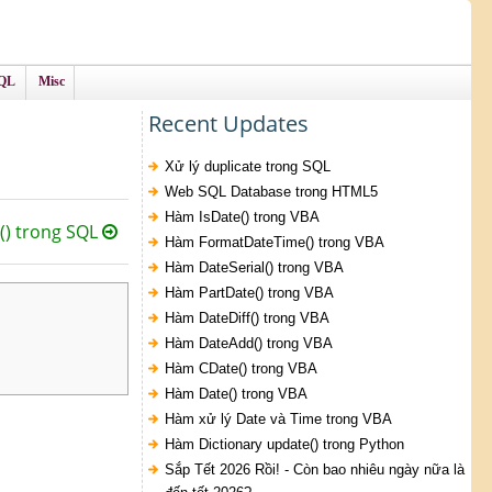
QL
Misc
Recent Updates
Xử lý duplicate trong SQL
Web SQL Database trong HTML5
Hàm IsDate() trong VBA
) trong SQL
Hàm FormatDateTime() trong VBA
Hàm DateSerial() trong VBA
Hàm PartDate() trong VBA
Hàm DateDiff() trong VBA
Hàm DateAdd() trong VBA
Hàm CDate() trong VBA
Hàm Date() trong VBA
Hàm xử lý Date và Time trong VBA
Hàm Dictionary update() trong Python
Sắp Tết 2026 Rồi! - Còn bao nhiêu ngày nữa là