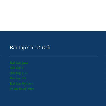
Bài Tập Có Lời Giải
Bài tập Java
Bài tập C
Bài tập C++
Bài tập C#
Bài tập Python
Ví dụ Excel VBA