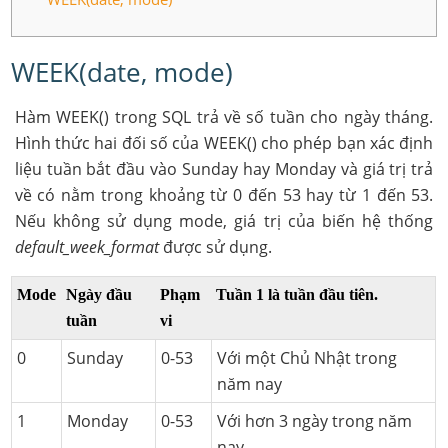
WEEK(date, mode)
Hàm WEEK() trong SQL trả về số tuần cho ngày tháng.
Hình thức hai đối số của WEEK() cho phép bạn xác định
liệu tuần bắt đầu vào Sunday hay Monday và giá trị trả
về có nằm trong khoảng từ 0 đến 53 hay từ 1 đến 53.
Nếu không sử dụng mode, giá trị của biến hệ thống
default_week_format
được sử dụng.
Mode
Ngày đầu
Phạm
Tuần 1 là tuần đầu tiên.
tuần
vi
0
Sunday
0-53
Với một Chủ Nhật trong
năm nay
1
Monday
0-53
Với hơn 3 ngày trong năm
nay