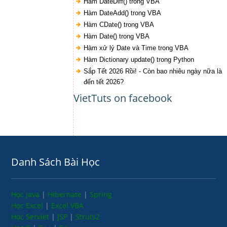
Hàm DateDiff() trong VBA
Hàm DateAdd() trong VBA
Hàm CDate() trong VBA
Hàm Date() trong VBA
Hàm xử lý Date và Time trong VBA
Hàm Dictionary update() trong Python
Sắp Tết 2026 Rồi! - Còn bao nhiêu ngày nữa là
đến tết 2026?
VietTuts on facebook
Danh Sách Bài Học
Học Java
|
Hibernate
|
Spring
Học Excel
|
Excel VBA
Học Servlet
|
JSP
|
Struts2