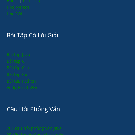
Học C
|
C++
|
C#
Học Python
Học SQL
Bài Tập Có Lời Giải
Bài tập Java
Bài tập C
Bài tập C++
Bài tập C#
Bài tập Python
Ví dụ Excel VBA
Câu Hỏi Phỏng Vấn
201 câu hỏi phỏng vấn java
25 câu hỏi phỏng vấn servlet