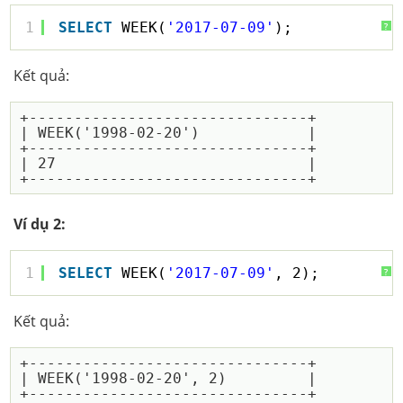
1
SELECT
WEEK(
'2017-07-09'
);
?
Kết quả:
+-------------------------------+

| WEEK('1998-02-20')            |

+-------------------------------+

| 27                            |

Ví dụ 2:
1
SELECT
WEEK(
'2017-07-09'
, 2);
?
Kết quả:
+-------------------------------+

| WEEK('1998-02-20', 2)         |

+-------------------------------+
