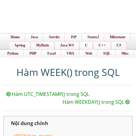
Home
Java
Servlet
JSP
Struts2
Hibernate
Spring
MyBatis
Java WS
C
C++
C#
Python
PHP
Excel
VBA
Web
SQL
Misc
Hàm WEEK() trong SQL
Hàm UTC_TIMESTAMP() trong SQL
Hàm WEEKDAY() trong SQL
Nội dung chính
WEEK(date, mode)