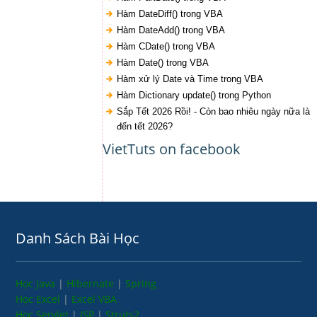
Hàm DateDiff() trong VBA
Hàm DateAdd() trong VBA
Hàm CDate() trong VBA
Hàm Date() trong VBA
Hàm xử lý Date và Time trong VBA
Hàm Dictionary update() trong Python
Sắp Tết 2026 Rồi! - Còn bao nhiêu ngày nữa là
đến tết 2026?
VietTuts on facebook
Danh Sách Bài Học
Học Java
|
Hibernate
|
Spring
Học Excel
|
Excel VBA
Học Servlet
|
JSP
|
Struts2