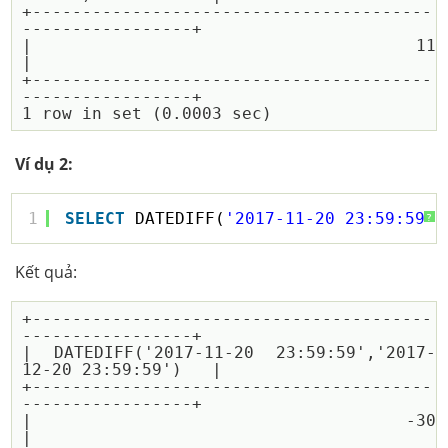
+----------------------------------------
-----------------+

| 11                                                      
|

+----------------------------------------
-----------------+

Ví dụ 2:
1
SELECT
DATEDIFF(
'2017-11-20 23:59:59'
,
?
Kết quả:
+----------------------------------------
-----------------+

| DATEDIFF('2017-11-20 23:59:59','2017-
12-20 23:59:59')   |

+----------------------------------------
-----------------+

| -30                                                     
|
