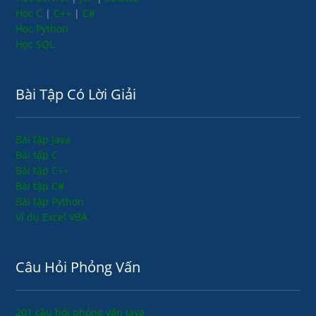
Học C
|
C++
|
C#
Học Python
Học SQL
Bài Tập Có Lời Giải
Bài tập Java
Bài tập C
Bài tập C++
Bài tập C#
Bài tập Python
Ví dụ Excel VBA
Câu Hỏi Phỏng Vấn
201 câu hỏi phỏng vấn java