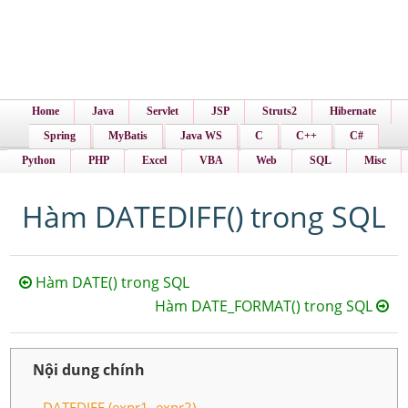
Home
Java
Servlet
JSP
Struts2
Hibernate
Spring
MyBatis
Java WS
C
C++
C#
Python
PHP
Excel
VBA
Web
SQL
Misc
Hàm DATEDIFF() trong SQL
Hàm DATE() trong SQL
Hàm DATE_FORMAT() trong SQL
Nội dung chính
DATEDIFF (expr1, expr2)