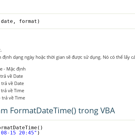
(date, format)
.
ịnh định dạng ngày hoặc thời gian sẽ được sử dụng. Nó có thể lấy các
e - Mặc định
trả về Date
 trả về Date
 trả về Time
 trả về Time
àm FormatDateTime() trong VBA
ormatDateTime()
-08-15 20:45"
)