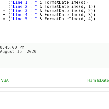
) = (
"Line 1 : "
& FormatDateTime(d))
) = (
"Line 2 : "
& FormatDateTime(d, 1))
) = (
"Line 3 : "
& FormatDateTime(d, 2))
) = (
"Line 4 : "
& FormatDateTime(d, 3))
) = (
"Line 5 : "
& FormatDateTime(d, 4))
8:45:00 PM

August 15, 2020

g VBA
Hàm IsDate