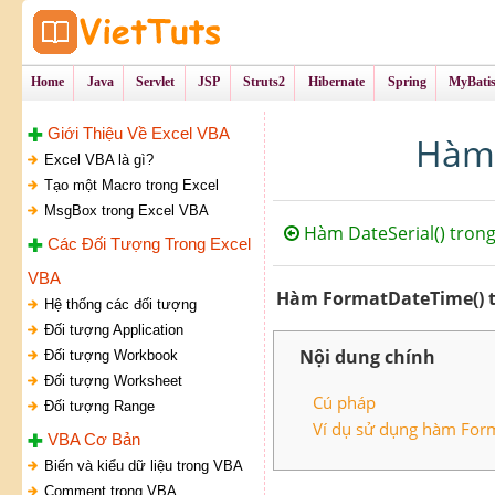
Tự Học Lập Tr
VietTu
Home
Java
Servlet
JSP
Struts2
Hibernate
Spring
MyBati
Giới Thiệu Về Excel VBA
Hàm 
Excel VBA là gì?
Tạo một Macro trong Excel
MsgBox trong Excel VBA
Hàm DateSerial() tron
Các Đối Tượng Trong Excel
VBA
Hàm FormatDateTime() 
Hệ thống các đối tượng
Đối tượng Application
Nội dung chính
Đối tượng Workbook
Đối tượng Worksheet
Cú pháp
Đối tượng Range
Ví dụ sử dụng hàm For
VBA Cơ Bản
Biến và kiểu dữ liệu trong VBA
Comment trong VBA