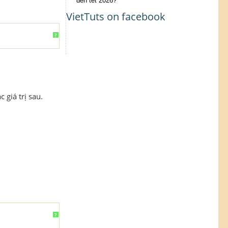
đến tết 2026?
VietTuts on facebook
?
 giá trị sau.
?