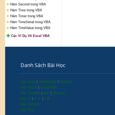
Hàm Second trong VBA
Hàm Time trong VBA
Hàm Timer trong VBA
Hàm TimeSerial trong VBA
Hàm TimeValue trong VBA
Các Ví Dụ Về Excel VBA
Danh Sách Bài Học
Học Java
|
Hibernate
|
Spring
Học Excel
|
Excel VBA
Học Servlet
|
JSP
|
Struts2
Học C
|
C++
|
C#
Học Python
Học SQL