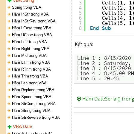
VBA String
3
Cells(1, 1
String trong VBA
4
Cells(2, 1
5
Cells(3, 1
Hàm InStr trong VBA
6
Cells(4, 1
Hàm InStrRev trong VBA
7
Cells(5, 1
8
End
Sub
Hàm LCase trong VBA
Hàm UCase trong VBA
Hàm Left trong VBA
Kết quả:
Hàm Right trong VBA
Hàm Mid trong VBA
Line 1 : 8/15/2020 
Hàm LTrim trong VBA
Line 2 : Saturday, 
Line 3 : 8/15/2020

Hàm RTrim trong VBA
Line 4 : 8:45:00 PM

Hàm Trim trong VBA
Hàm Len trong VBA
Hàm Replace trong VBA
Hàm Space trong VBA
Hàm DateSerial() tron
Hàm StrComp trong VBA
Hàm String trong VBA
Hàm StrReverse trong VBA
VBA Date
Date & Time trong VBA