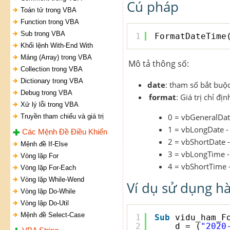
Cú pháp
Toán tử trong VBA
Function trong VBA
Sub trong VBA
1
FormatDateTime
Khối lệnh With-End With
Mảng (Array) trong VBA
Mô tả thông số:
Collection trong VBA
Dictionary trong VBA
date
: tham số bắt buộc
Debug trong VBA
format
: Giá trị chỉ đ
Xử lý lỗi trong VBA
0 = vbGeneralDat
Truyền tham chiếu và giá trị
1 = vbLongDate - 
Các Mệnh Đề Điều Khiển
2 = vbShortDate -
Mệnh đề If-Else
3 = vbLongTime -
Vòng lặp For
4 = vbShortTime -
Vòng lặp For-Each
Vòng lặp While-Wend
Ví dụ sử dụng h
Vòng lặp Do-While
Vòng lặp Do-Util
Mệnh đề Select-Case
1
Sub
vidu_ham_F
2
d = (
"2020