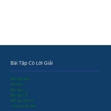
Bài Tập Có Lời Giải
Bài tập Java
Bài tập C
Bài tập C++
Bài tập C#
Bài tập Python
Ví dụ Excel VBA