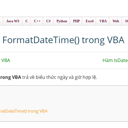
ình Online
ts
s
Java WS
C
C++
C#
Python
PHP
Excel
VBA
Web
S
FormatDateTime() trong VBA
g VBA
Hàm IsDate
trong VBA
trả về biểu thức ngày và giờ hợp lệ.
matDateTime() trong VBA