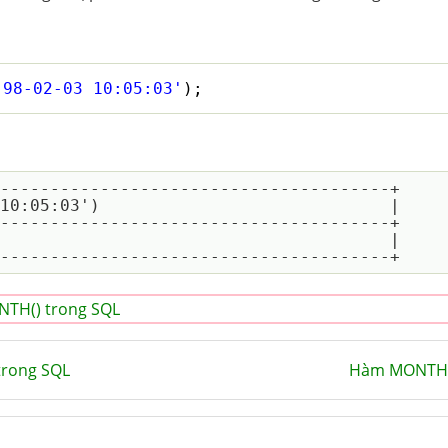
'98-02-03 10:05:03'
);
---------------------------------------+

10:05:03')                             |

---------------------------------------+

                                       |

TH() trong SQL
rong SQL
Hàm MONTH(