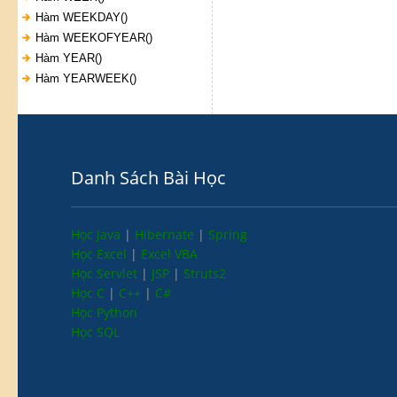
Hàm WEEKDAY()
Hàm WEEKOFYEAR()
Hàm YEAR()
Hàm YEARWEEK()
Danh Sách Bài Học
Học Java
|
Hibernate
|
Spring
Học Excel
|
Excel VBA
Học Servlet
|
JSP
|
Struts2
Học C
|
C++
|
C#
Học Python
Học SQL