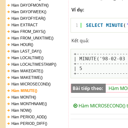
Hàm DAYOFMONTH()
Ví dụ:
Hàm DAYOFWEEK()
Hàm DAYOFYEAR()
1
SELECT
MINUTE
(
Hàm EXTRACT
Hàm FROM_DAYS()
Hàm FROM_UNIXTIME()
Kết quả:
Hàm HOUR()
Hàm LAST_DAY()
+------------------
Hàm LOCALTIME()
| MINUTE('98-02-03 
+------------------
Hàm LOCALTIMESTAMP()
| 5                
Hàm MAKEDATE()
Hàm MAKETIME()
Hàm MICROSECOND()
Bài tiếp theo:
Hàm MON
Hàm MINUTE()
Hàm MONTH()
Hàm MONTHNAME()
Hàm MICROSECOND() t
Hàm NOW()
Hàm PERIOD_ADD()
Hàm PERIOD_DIFF()