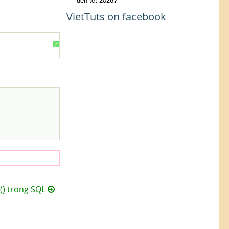
đến tết 2026?
VietTuts on facebook
?
) trong SQL