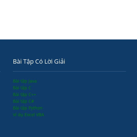
Bài Tập Có Lời Giải
Bài tập Java
Bài tập C
Bài tập C++
Bài tập C#
Bài tập Python
Ví dụ Excel VBA