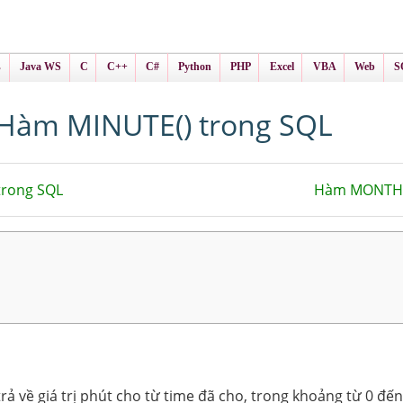
ình Online
ts
s
Java WS
C
C++
C#
Python
PHP
Excel
VBA
Web
S
Hàm MINUTE() trong SQL
rong SQL
Hàm MONTH(
ả về giá trị phút cho từ time đã cho, trong khoảng từ 0 đến