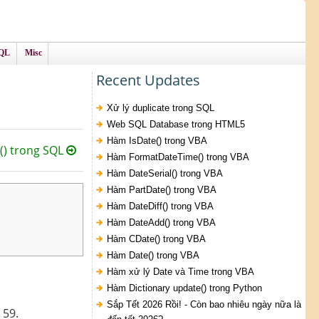
QL
Misc
Recent Updates
Xử lý duplicate trong SQL
Web SQL Database trong HTML5
Hàm IsDate() trong VBA
) trong SQL
Hàm FormatDateTime() trong VBA
Hàm DateSerial() trong VBA
Hàm PartDate() trong VBA
Hàm DateDiff() trong VBA
Hàm DateAdd() trong VBA
Hàm CDate() trong VBA
Hàm Date() trong VBA
Hàm xử lý Date và Time trong VBA
Hàm Dictionary update() trong Python
Sắp Tết 2026 Rồi! - Còn bao nhiêu ngày nữa là
 59.