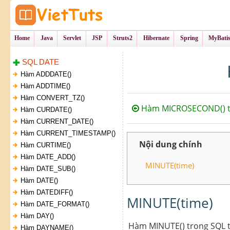
Tự Học Lập Tr
VietTu
Home
Java
Servlet
JSP
Struts2
Hibernate
Spring
MyBati
SQL DATE
Hàm ADDDATE()
Hàm ADDTIME()
Hàm CONVERT_TZ()
Hàm MICROSECOND() t
Hàm CURDATE()
Hàm CURRENT_DATE()
Hàm CURRENT_TIMESTAMP()
Nội dung chính
Hàm CURTIME()
Hàm DATE_ADD()
MINUTE(time)
Hàm DATE_SUB()
Hàm DATE()
Hàm DATEDIFF()
MINUTE(time)
Hàm DATE_FORMAT()
Hàm DAY()
Hàm MINUTE() trong SQL tr
Hàm DAYNAME()