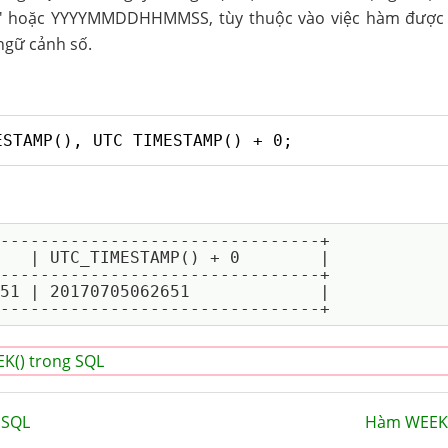
' hoặc YYYYMMDDHHMMSS, tùy thuộc vào việc hàm được 
ngữ cảnh số.
ESTAMP(), UTC_TIMESTAMP() + 0;
--------------------------------+

   | UTC_TIMESTAMP() + 0        |

--------------------------------+

51 | 20170705062651             |

K() trong SQL
 SQL
Hàm WEEK(