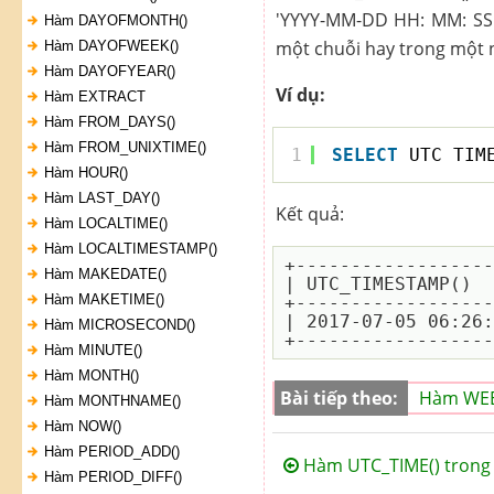
'YYYY-MM-DD HH: MM: SS
Hàm DAYOFMONTH()
một chuỗi hay trong một 
Hàm DAYOFWEEK()
Hàm DAYOFYEAR()
Ví dụ:
Hàm EXTRACT
Hàm FROM_DAYS()
Hàm FROM_UNIXTIME()
1
SELECT
UTC_TIM
Hàm HOUR()
Hàm LAST_DAY()
Kết quả:
Hàm LOCALTIME()
Hàm LOCALTIMESTAMP()
+------------------
Hàm MAKEDATE()
| UTC_TIMESTAMP()  
Hàm MAKETIME()
+------------------
| 2017-07-05 06:26:
Hàm MICROSECOND()
Hàm MINUTE()
Hàm MONTH()
Bài tiếp theo:
Hàm WEE
Hàm MONTHNAME()
Hàm NOW()
Hàm PERIOD_ADD()
Hàm UTC_TIME() trong
Hàm PERIOD_DIFF()