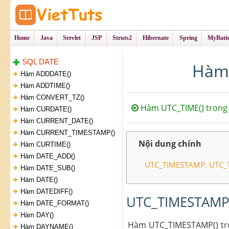
Tự Học Lập Tr
VietTu
Home
Java
Servlet
JSP
Struts2
Hibernate
Spring
MyBati
SQL DATE
Hàm 
Hàm ADDDATE()
Hàm ADDTIME()
Hàm CONVERT_TZ()
Hàm UTC_TIME() trong
Hàm CURDATE()
Hàm CURRENT_DATE()
Hàm CURRENT_TIMESTAMP()
Nội dung chính
Hàm CURTIME()
Hàm DATE_ADD()
UTC_TIMESTAMP, UTC_
Hàm DATE_SUB()
Hàm DATE()
Hàm DATEDIFF()
UTC_TIMESTAMP
Hàm DATE_FORMAT()
Hàm DAY()
Hàm UTC_TIMESTAMP() tron
Hàm DAYNAME()