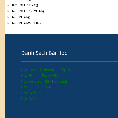
Hàm WEEKDAY()
Hàm WEEKOFYEAR()
Hàm YEAR()
Hàm YEARWEEK()
Danh Sách Bài Học
Học Java
|
Hibernate
|
Spring
Học Excel
|
Excel VBA
Học Servlet
|
JSP
|
Struts2
Học C
|
C++
|
C#
Học Python
Học SQL