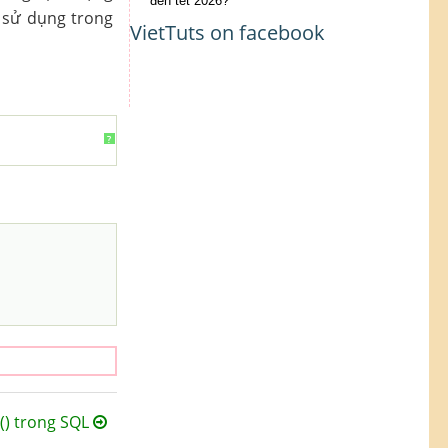
đến tết 2026?
sử dụng trong
VietTuts on facebook
?
) trong SQL