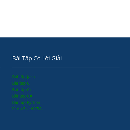
Bài Tập Có Lời Giải
Bài tập Java
Bài tập C
Bài tập C++
Bài tập C#
Bài tập Python
Ví dụ Excel VBA