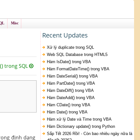
QL
Misc
Recent Updates
Xử lý duplicate trong SQL
Web SQL Database trong HTML5
Hàm IsDate() trong VBA
) trong SQL
Hàm FormatDateTime() trong VBA
Hàm DateSerial() trong VBA
Hàm PartDate() trong VBA
Hàm DateDiff() trong VBA
Hàm DateAdd() trong VBA
Hàm CDate() trong VBA
Hàm Date() trong VBA
Hàm xử lý Date và Time trong VBA
Hàm Dictionary update() trong Python
Sắp Tết 2026 Rồi! - Còn bao nhiêu ngày nữa là
trong định dạng