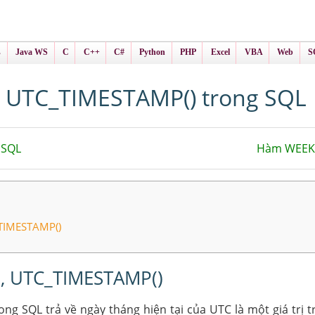
ình Online
ts
s
Java WS
C
C++
C#
Python
PHP
Excel
VBA
Web
S
UTC_TIMESTAMP() trong SQL
 SQL
Hàm WEEK(
TIMESTAMP()
, UTC_TIMESTAMP()
g SQL trả về ngày tháng hiện tại của UTC là một giá trị 