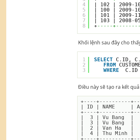
4
| 102 | 2009-1
5
| 100 | 2009-1
6
| 101 | 2009-1
7
| 103 | 2008-0
8
+
-----+-------
Khối lệnh sau đây cho thấ
1
SELECT
C.ID, C
2
FROM
CUSTOM
3
WHERE
C.ID
Điều này sẽ tạo ra kết quả
+----+----------+--
| ID | NAME     | A
+----+----------+--
|  3 | Vu Bang  |  
|  3 | Vu Bang  |  
|  2 | Van Ha   |  
|  4 | Thu Minh |  