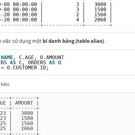
0-08 00:00:00 |           3 |   3000 |
0-08 00:00:00 |           3 |   1500 |
1-20 00:00:00 |           2 |   1560 |
5-20 00:00:00 |           4 |   2060 |
--------------+-------------+--------+
y việc sử dụng một
bí danh bảng (table alias)
.
.
NAME
, C.AGE, O.AMOUNT 
ERS 
AS
C, ORDERS 
AS
O
 = O.CUSTOMER_ID;
 sau.
---+--------+

GE | AMOUNT |

---+--------+

23 |   3000 |

23 |   1500 |

25 |   1560 |

25 |   2060 |
