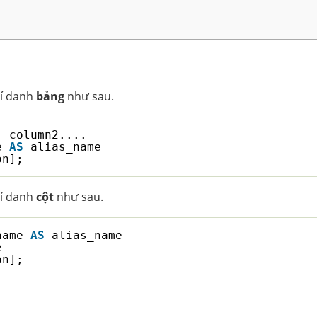
bí danh
bảng
như sau.
, column2....
e 
AS
alias_name
on];
bí danh
cột
như sau.
name 
AS
alias_name
e
on];