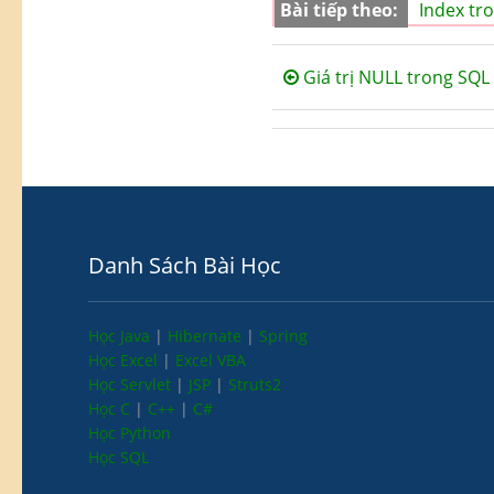
Bài tiếp theo:
Index tr
Giá trị NULL trong SQL
Danh Sách Bài Học
Học Java
|
Hibernate
|
Spring
Học Excel
|
Excel VBA
Học Servlet
|
JSP
|
Struts2
Học C
|
C++
|
C#
Học Python
Học SQL