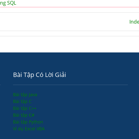
ong SQL
Ind
Bài Tập Có Lời Giải
Bài tập Java
Bài tập C
Bài tập C++
Bài tập C#
Bài tập Python
Ví dụ Excel VBA