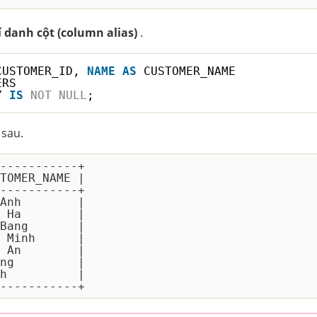
í danh cột (column alias)
.
CUSTOMER_ID, 
NAME
AS
CUSTOMER_NAME
ERS
Y 
IS
NOT
NULL
;
 sau.
-----------+

TOMER_NAME |

-----------+

Anh        |

 Ha        |

Bang       |

 Minh      |

 An        |

ng         |

h          |
