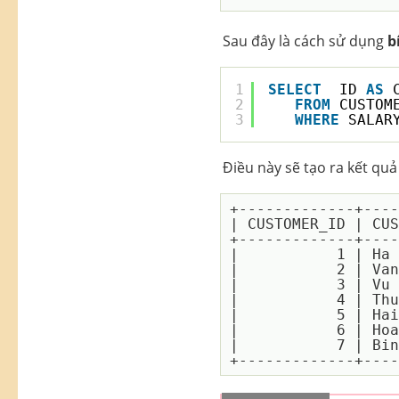
Sau đây là cách sử dụng
b
1
SELECT
ID 
AS
2
FROM
CUSTOM
3
WHERE
SALAR
Điều này sẽ tạo ra kết quả
+-------------+----
| CUSTOMER_ID | CUS
+-------------+----
|           1 | Ha 
|           2 | Van
|           3 | Vu 
|           4 | Thu
|           5 | Hai
|           6 | Hoa
|           7 | Bin