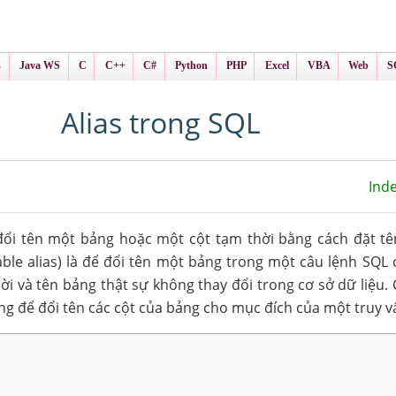
ình Online
ts
s
Java WS
C
C++
C#
Python
PHP
Excel
VBA
Web
S
Alias trong SQL
Ind
đổi tên một bảng hoặc một cột tạm thời bằng cách đặt tên
ble alias) là để đổi tên một bảng trong một câu lệnh SQL c
ời và tên bảng thật sự không thay đổi trong cơ sở dữ liệu. 
ng để đổi tên các cột của bảng cho mục đích của một truy v