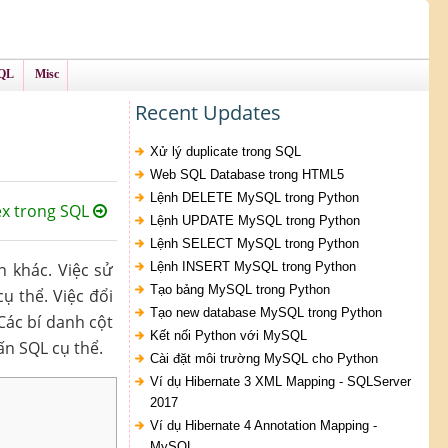
QL
Misc
Recent Updates
Xử lý duplicate trong SQL
Web SQL Database trong HTML5
Lệnh DELETE MySQL trong Python
ex trong SQL
Lệnh UPDATE MySQL trong Python
Lệnh SELECT MySQL trong Python
 khác. Việc sử
Lệnh INSERT MySQL trong Python
Tạo bảng MySQL trong Python
ụ thể. Việc đổi
Tạo new database MySQL trong Python
Các bí danh cột
Kết nối Python với MySQL
ấn SQL cụ thể.
Cài đặt môi trường MySQL cho Python
Ví dụ Hibernate 3 XML Mapping - SQLServer
2017
Ví dụ Hibernate 4 Annotation Mapping -
MySQL