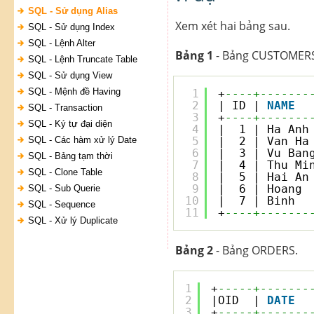
SQL - Sử dụng Alias
Xem xét hai bảng sau.
SQL - Sử dụng Index
SQL - Lệnh Alter
Bảng 1
- Bảng CUSTOMERS
SQL - Lệnh Truncate Table
SQL - Sử dụng View
SQL - Mệnh đề Having
1
+
----+-------
2
| ID | 
NAME
SQL - Transaction
3
+
----+-------
SQL - Ký tự đại diện
4
|  1 | Ha Anh
SQL - Các hàm xử lý Date
5
|  2 | Van Ha
6
|  3 | Vu Ban
SQL - Bảng tạm thời
7
|  4 | Thu Mi
SQL - Clone Table
8
|  5 | Hai An
9
|  6 | Hoang 
SQL - Sub Querie
10
|  7 | Binh  
SQL - Sequence
11
+
----+-------
SQL - Xử lý Duplicate
Bảng 2
- Bảng ORDERS.
1
+
-----+-------
2
|OID  | 
DATE
3
+
-----+-------