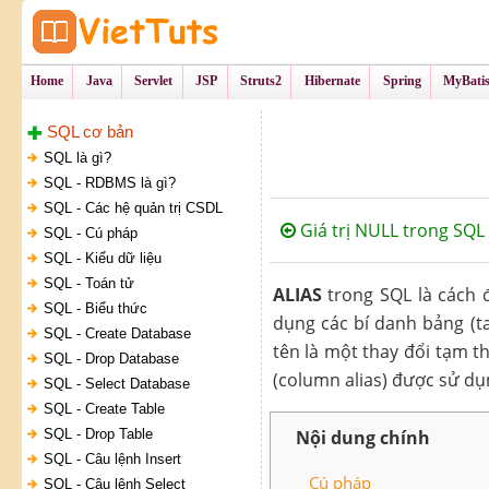
Tự Học Lập Tr
VietTu
Home
Java
Servlet
JSP
Struts2
Hibernate
Spring
MyBati
SQL cơ bản
SQL là gì?
SQL - RDBMS là gì?
SQL - Các hệ quản trị CSDL
Giá trị NULL trong SQL
SQL - Cú pháp
SQL - Kiểu dữ liệu
SQL - Toán tử
ALIAS
trong SQL là cách 
SQL - Biểu thức
dụng các bí danh bảng (ta
SQL - Create Database
tên là một thay đổi tạm th
SQL - Drop Database
(column alias) được sử dụ
SQL - Select Database
SQL - Create Table
SQL - Drop Table
Nội dung chính
SQL - Câu lệnh Insert
Cú pháp
SQL - Câu lệnh Select