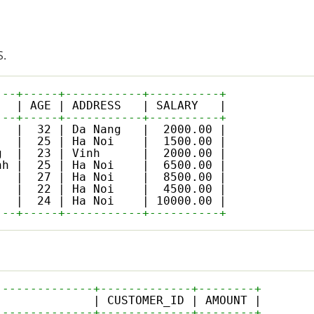
.
---+-----+-----------+----------+
| AGE | ADDRESS   | SALARY   |
---+-----+-----------+----------+
   |  32 | Da Nang   |  2000.00 |
   |  25 | Ha Noi    |  1500.00 |
g  |  23 | Vinh      |  2000.00 |
nh |  25 | Ha Noi    |  6500.00 |
   |  27 | Ha Noi    |  8500.00 |
   |  22 | Ha Noi    |  4500.00 |
   |  24 | Ha Noi    | 10000.00 |
---+-----+-----------+----------+
--------------+-------------+--------+
| CUSTOMER_ID | AMOUNT |
--------------+-------------+--------+