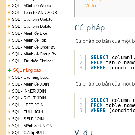
Ví dụ
SQL - Mệnh đề Where
SQL - Toán tử AND & OR
SQL - Câu lệnh Update
Cú pháp
SQL - Câu lệnh Delete
SQL - Mệnh đề Like
Cú pháp cơ bản của một 
SQL - Mệnh đề Top
SQL - Mệnh đề Order By
SQL - Mệnh đề Group By
1
SELECT
column1
SQL - Từ khóa Distinct
2
FROM
table_nam
3
WHERE
[conditi
SQL nâng cao
SQL - Các ràng buộc
Cú pháp cơ bản của một 
SQL - Mệnh đề JOIN
SQL - INNER JOIN
SQL - RIGHT JOIN
1
SELECT
column_
2
FROM
table_nam
SQL - LEFT JOIN
3
WHERE
[conditi
SQL - FULL JOIN
SQL - SELF JOIN
SQL - Mệnh đề UNION
Ví dụ
SQL - Giá trị NULL