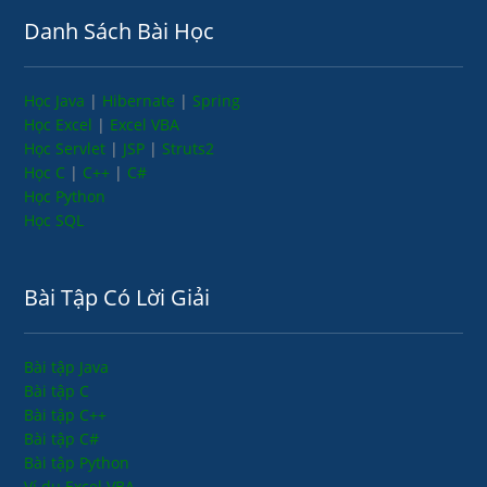
Danh Sách Bài Học
Học Java
|
Hibernate
|
Spring
Học Excel
|
Excel VBA
Học Servlet
|
JSP
|
Struts2
Học C
|
C++
|
C#
Học Python
Học SQL
Bài Tập Có Lời Giải
Bài tập Java
Bài tập C
Bài tập C++
Bài tập C#
Bài tập Python
Ví dụ Excel VBA