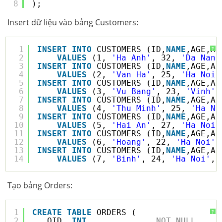
8
);
Insert dữ liệu vào bảng Customers:
1
INSERT
INTO
CUSTOMERS (ID,
NAME
,AGE,AD
?
2
VALUES
(1, 
'Ha Anh'
, 32, 
'Da Nang
3
INSERT
INTO
CUSTOMERS (ID,
NAME
,AGE,AD
4
VALUES
(2, 
'Van Ha'
, 25, 
'Ha Noi'
5
INSERT
INTO
CUSTOMERS (ID,
NAME
,AGE,AD
6
VALUES
(3, 
'Vu Bang'
, 23, 
'Vinh'
,
7
INSERT
INTO
CUSTOMERS (ID,
NAME
,AGE,AD
8
VALUES
(4, 
'Thu Minh'
, 25, 
'Ha No
9
INSERT
INTO
CUSTOMERS (ID,
NAME
,AGE,AD
10
VALUES
(5, 
'Hai An'
, 27, 
'Ha Noi'
11
INSERT
INTO
CUSTOMERS (ID,
NAME
,AGE,AD
12
VALUES
(6, 
'Hoang'
, 22, 
'Ha Noi'
,
13
INSERT
INTO
CUSTOMERS (ID,
NAME
,AGE,AD
14
VALUES
(7, 
'Binh'
, 24, 
'Ha Noi'
, 
Tạo bảng Orders:
1
CREATE
TABLE
ORDERS (
?
2
OID  
INT
NOT
NULL
,