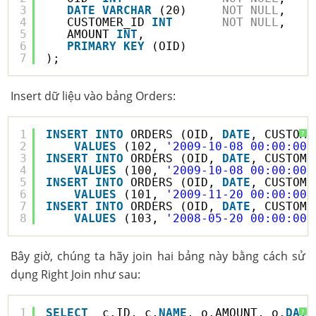
3
DATE
VARCHAR
(20)     
NOT
NULL
,
4
CUSTOMER_ID 
INT
NOT
NULL
,
5
AMOUNT 
INT
,
6
PRIMARY
KEY
(OID)
7
);
Insert dữ liệu vào bảng Orders:
1
INSERT
INTO
ORDERS (OID, 
DATE
, CUSTOME
?
2
VALUES
(102, 
'2009-10-08 00:00:00'
3
INSERT
INTO
ORDERS (OID, 
DATE
, CUSTOME
4
VALUES
(100, 
'2009-10-08 00:00:00'
5
INSERT
INTO
ORDERS (OID, 
DATE
, CUSTOME
6
VALUES
(101, 
'2009-11-20 00:00:00'
7
INSERT
INTO
ORDERS (OID, 
DATE
, CUSTOME
8
VALUES
(103, 
'2008-05-20 00:00:00'
Bây giờ, chúng ta hãy join hai bảng này bằng cách sử
dụng Right Join như sau:
1
SELECT
c.ID, c.
NAME
, o.AMOUNT, o.
DATE
?