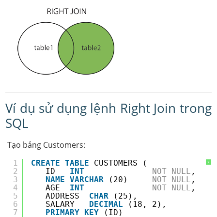
Ví dụ sử dụng lệnh Right Join trong
SQL
Tạo bảng Customers:
1
CREATE
TABLE
CUSTOMERS (
?
2
ID   
INT
NOT
NULL
,
3
NAME
VARCHAR
(20)     
NOT
NULL
,
4
AGE  
INT
NOT
NULL
,
5
ADDRESS  
CHAR
(25),
6
SALARY   
DECIMAL
(18, 2),
7
PRIMARY
KEY
(ID)