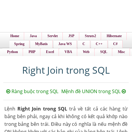
Home
Java
Servlet
JSP
Struts2
Hibernate
Spring
MyBatis
Java WS
C
C++
C#
Python
PHP
Excel
VBA
Web
SQL
Misc
Right Join trong SQL
Ràng buộc trong SQL
Mệnh đề UNION trong SQL
Lệnh
Right Join trong SQL
trả về tất cả các hàng từ
bảng bên phải, ngay cả khi không có kết quả khớp nào
trong bảng bên trái. Điều này có nghĩa là nếu mệnh đề
ON không khớp với các bản ghi của bảng bên trái. Lệnh