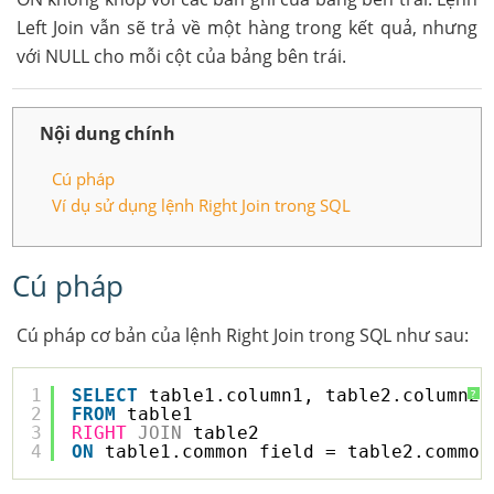
Left Join vẫn sẽ trả về một hàng trong kết quả, nhưng
với NULL cho mỗi cột của bảng bên trái.
Nội dung chính
Cú pháp
Ví dụ sử dụng lệnh Right Join trong SQL
Cú pháp
Cú pháp cơ bản của lệnh Right Join trong SQL như sau:
1
SELECT
table1.column1, table2.column2.
?
2
FROM
table1
3
RIGHT
JOIN
table2
4
ON
table1.common_field = table2.common