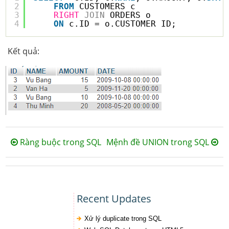
2
FROM
CUSTOMERS c
3
RIGHT
JOIN
ORDERS o
4
ON
c.ID = o.CUSTOMER_ID;
Kết quả:
Ràng buộc trong SQL
Mệnh đề UNION trong SQL
Recent Updates
Xử lý duplicate trong SQL